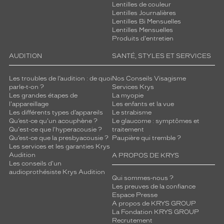
Lentilles de couleur
Lentilles Journalières
Lentilles Bi Mensuelles
Lentilles Mensuelles
Produits d'entretien
AUDITION
SANTÉ, STYLES ET SERVICES
Les troubles de l’audition : de quoi
Nos Conseils Visagisme
parle-t-on ?
Services Krys
Les grandes étapes de
La myopie
l'appareillage
Les enfants et la vue
Les différents types d’appareils
Le strabisme
Qu’est-ce qu'un acouphène ?
Le glaucome : symptômes et
Qu'est-ce que l'hyperacousie ?
traitement
Qu’est-ce que la presbyacousie ?
Paupière qui tremble ?
Les services et les garanties Krys
Audition
A PROPOS DE KRYS
Les conseils d'un
audioprothésiste Krys Audition
Qui sommes-nous ?
Les preuves de la confiance
Espace Presse
A propos de KRYS GROUP
La Fondation KRYS GROUP
Recrutement