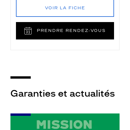
VOIR LA FICHE
PRENDRE RENDEZ‑VOUS
Garanties et actualités
-
Leur
audition