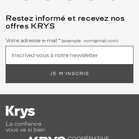
Restez informé et recevez nos
(Ce
champ
offres KRYS
est
Name
obligatoire)
Votre adresse e-mail
*
(exemple : nom@mail.com)
JE M'INSCRIS
La confiance
vous va si bien