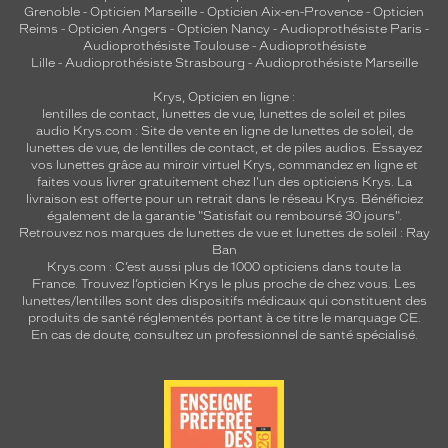
Grenoble
-
Opticien Marseille
-
Opticien Aix-en-Provence
-
Opticien
Reims
-
Opticien Angers
-
Opticien Nancy
-
Audioprothésiste Paris
-
Audioprothésiste Toulouse
-
Audioprothésiste
Lille
-
Audioprothésiste Strasbourg
-
Audioprothésiste Marseille
Krys, Opticien en ligne :
lentilles de contact
,
lunettes de vue
,
lunettes de soleil
et
piles
audio
Krys.com : Site de vente en ligne de lunettes de soleil, de
lunettes de vue, de
lentilles de contact
, et de piles audios. Essayez
vos lunettes grâce au miroir virtuel Krys, commandez en ligne et
faites vous livrer gratuitement chez l'un des opticiens Krys. La
livraison est offerte pour un retrait dans le réseau Krys. Bénéficiez
également de la garantie "Satisfait ou remboursé 30 jours".
Retrouvez nos marques de lunettes de vue et
lunettes de soleil : Ray
Ban
Krys.com : C’est aussi plus de 1000 opticiens dans toute la
France.
Trouvez l’opticien Krys le plus proche de chez vous
. Les
lunettes/lentilles sont des dispositifs médicaux qui constituent des
produits de santé réglementés portant à ce titre le marquage CE.
En cas de doute, consultez un professionnel de santé spécialisé.