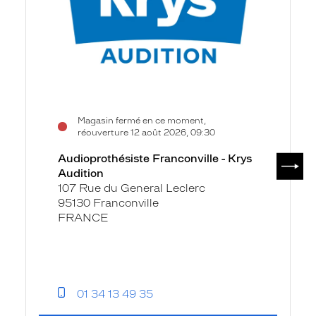
Magasin fermé en ce moment,
réouverture 12 août 2026, 09:30
SUIV
Audioprothésiste Franconville - Krys
Audition
107 Rue du General Leclerc
95130 Franconville
FRANCE
01 34 13 49 35