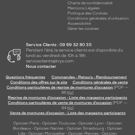
Charte de confidentialité
Mentions Légales
Politique des Cookies
Conditions générales d'utilisation
Accessibilité
Gérer les cookies
Service Clients : 09 69 32 80 35
Pendant l'été, le service clients est disponible du
lundi au vendredi de 10h à 18h.
serviceclients@krys.com
Nous contacter
Questions fréquentes
Commandes - Retours - Remboursement
Conditions des offres sur le site
Conditions générales de vente
Conditions particulières de reprise de montures d’occasion
[PDF —
86
Ko
]
Reprise de montures d’occasion - Liste des magasins participants
Conditions particulières de vente de montures d’occasion
[PDF —
94
Ko
]
Vente de montures d’occasion - Liste des magasins participants
Opticien Paris
-
Opticien Toulouse
-
Opticien Lyon
-
Opticien
Bordeaux
-
Opticien Nantes
-
Opticien Strasbourg
-
Opticien
Lille
-
Opticien Montpellier
-
Opticien Rennes
-
Opticien