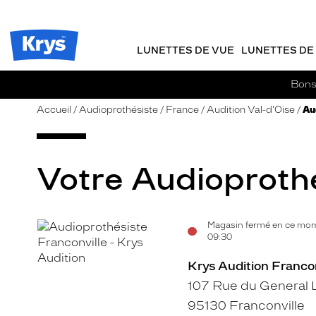
m
J
ER AU
TENU
y
e
CIPAL
Opticien
K
r
Krys
r
e
LUNETTES DE VUE
LUNETTES DE 
-
y
-
s
c
La
Bons 
o
confiance
m
vous
Accueil
Audioprothésiste
France
Audition Val-d'Oise
Au
m
va
a
si
n
bien
d
Votre Audioprothé
e
Magasin fermé en ce mom
Voir
09:30
la
Krys Audition Francon
fiche
107 Rue du General 
95130 Franconville