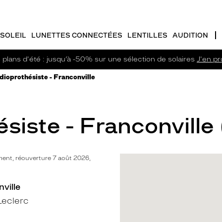
SOLEIL
LUNETTES CONNECTÉES
LENTILLES
AUDITION
plans d'été : jusqu’à -50% sur une sélection de solaires
J'en pro
dioprothésiste - Franconville
siste - Franconville 
ent, réouverture 7 août 2026,
ville
Leclerc