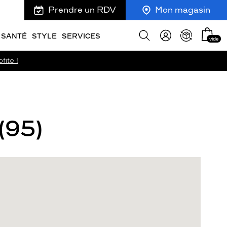
Prendre un RDV
Mon magasin
Mon
Afficher
SANTÉ
STYLE
SERVICES
vide
panie
la
recherche
fite !
(95)