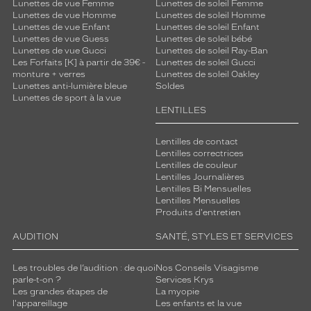
Lunettes de vue Femme
Lunettes de soleil Femme
Lunettes de vue Homme
Lunettes de soleil Homme
Lunettes de vue Enfant
Lunettes de soleil Enfant
Lunettes de vue Guess
Lunettes de soleil bébé
Lunettes de vue Gucci
Lunettes de soleil Ray-Ban
Les Forfaits [K] à partir de 39€ -
Lunettes de soleil Gucci
monture + verres
Lunettes de soleil Oakley
Lunettes anti-lumière bleue
Soldes
Lunettes de sport à la vue
LENTILLES
Lentilles de contact
Lentilles correctrices
Lentilles de couleur
Lentilles Journalières
Lentilles Bi Mensuelles
Lentilles Mensuelles
Produits d'entretien
AUDITION
SANTÉ, STYLES ET SERVICES
Les troubles de l’audition : de quoi
Nos Conseils Visagisme
parle-t-on ?
Services Krys
Les grandes étapes de
La myopie
l'appareillage
Les enfants et la vue