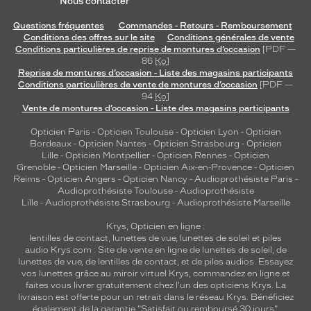
Nous contacter
Questions fréquentes
Commandes - Retours - Remboursement
Conditions des offres sur le site
Conditions générales de vente
Conditions particulières de reprise de montures d’occasion
[PDF —
86
Ko
]
Reprise de montures d’occasion - Liste des magasins participants
Conditions particulières de vente de montures d’occasion
[PDF —
94
Ko
]
Vente de montures d’occasion - Liste des magasins participants
Opticien Paris
-
Opticien Toulouse
-
Opticien Lyon
-
Opticien
Bordeaux
-
Opticien Nantes
-
Opticien Strasbourg
-
Opticien
Lille
-
Opticien Montpellier
-
Opticien Rennes
-
Opticien
Grenoble
-
Opticien Marseille
-
Opticien Aix-en-Provence
-
Opticien
Reims
-
Opticien Angers
-
Opticien Nancy
-
Audioprothésiste Paris
-
Audioprothésiste Toulouse
-
Audioprothésiste
Lille
-
Audioprothésiste Strasbourg
-
Audioprothésiste Marseille
Krys, Opticien en ligne :
lentilles de contact
,
lunettes de vue
,
lunettes de soleil
et
piles
audio
Krys.com : Site de vente en ligne de lunettes de soleil, de
lunettes de vue, de
lentilles de contact
, et de piles audios. Essayez
vos lunettes grâce au miroir virtuel Krys, commandez en ligne et
faites vous livrer gratuitement chez l'un des opticiens Krys. La
livraison est offerte pour un retrait dans le réseau Krys. Bénéficiez
également de la garantie "Satisfait ou remboursé 30 jours".