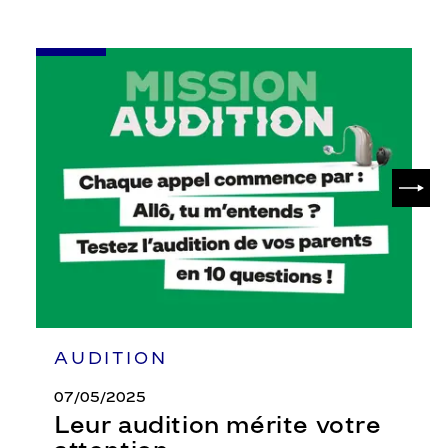
-
Leur
audition
mérite
votre
attention
SUIV
AUDITION
07/05/2025
Leur audition mérite votre