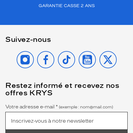
GARANTIE CASSE 2 ANS
Suivez-nous
INSTAGRAM
FACEBOOK
TIKTOK
YOUTUBE
X
Restez informé et recevez nos
(Ce
champ
offres KRYS
est
Name
obligatoire)
Votre adresse e-mail
*
(exemple : nom@mail.com)