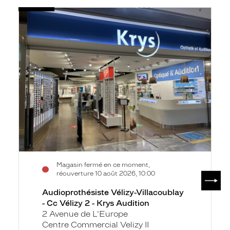
Voir
Audioprothésiste
la
Vélizy-
fiche
Villacoublay
-
Cc
Vélizy
2
-
Krys
Audition
Magasin fermé en ce moment,
SUIV
réouverture 10 août 2026, 10:00
Audioprothésiste Vélizy-Villacoublay
- Cc Vélizy 2 - Krys Audition
2 Avenue de L'Europe
Centre Commercial Velizy II