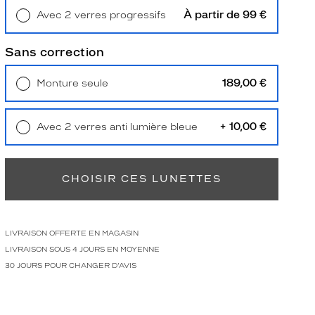
À partir de 99 €
Avec 2 verres progressifs
Retrait en magasin
Offert
Sans correction
189,00 €
Monture seule
Livraison à domicile
5,90 €
Retrait en magasin
Offert
+ 10,00 €
Avec 2 verres anti lumière bleue
Retrait en magasin
Offert
CHOISIR CES LUNETTES
LIVRAISON OFFERTE EN MAGASIN
LIVRAISON SOUS 4 JOURS EN MOYENNE
30 JOURS POUR CHANGER D'AVIS