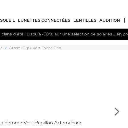
SOLEIL
LUNETTES CONNECTÉES
LENTILLES
AUDITION
plans d'été : jusqu’à -50% sur une sélection de solaires
J'en pro
na
Artemi Grpk Vert Fonce Cris
Su