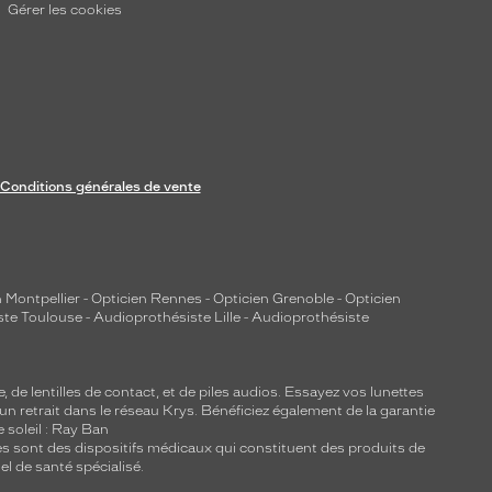
Gérer les cookies
Conditions générales de vente
 Montpellier
-
Opticien Rennes
-
Opticien Grenoble
-
Opticien
ste Toulouse
-
Audioprothésiste Lille
-
Audioprothésiste
e, de
lentilles de contact
, et de piles audios. Essayez vos lunettes
 un retrait dans le réseau Krys. Bénéficiez également de la garantie
e soleil : Ray Ban
lles sont des dispositifs médicaux qui constituent des produits de
l de santé spécialisé.