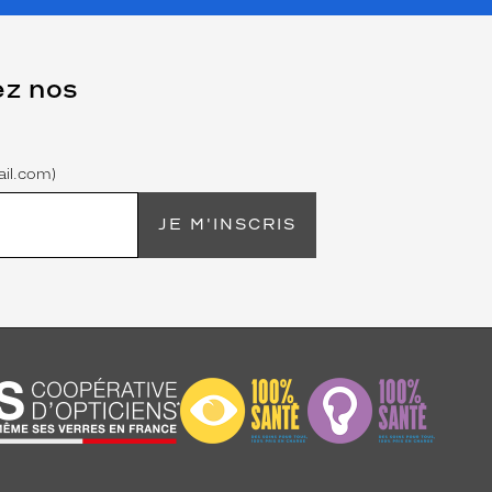
ez nos
il.com)
JE M'INSCRIS