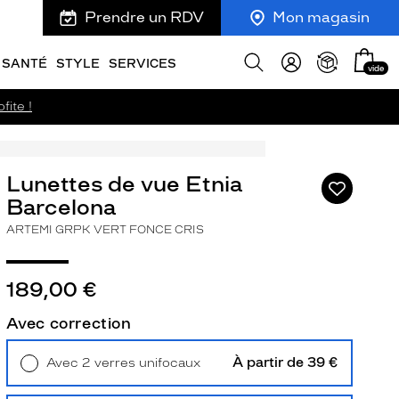
Prendre un RDV
Mon magasin
Mon
Afficher
SANTÉ
STYLE
SERVICES
vide
panie
la
recherche
fite !
Lunettes de vue Etnia
Ajouter
à
Barcelona
ma
ARTEMI GRPK VERT FONCE CRIS
liste
d’envies
189,00 €
Avec correction
ivant
À partir de 39 €
Avec 2 verres unifocaux
Retrait en magasin
Offert