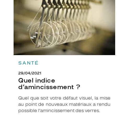
?
i
n
g
u
e
p
a
r
s
a
SANTÉ
f
29/04/2021
o
Quel indice
r
d’amincissement ?
m
e
Quel que soit votre défaut visuel, la mise
p
au point de nouveaux matériaux a rendu
a
possible l’amincissement des verres.
p