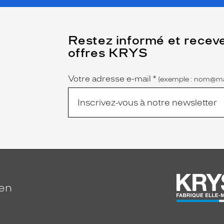
(Ce
Restez informé et recev
champ
offres KRYS
est
Name
obligatoire)
Votre adresse e-mail
*
(exemple : nom@ma
ien