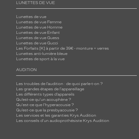
LUNETTES DE VUE
v
e
Lunettes de vue
r
Lunettes de vue Femme
Lunettes de vue Homme
t
Lunettes de vue Enfant
f
Lunettes de vue Guess
Lunettes de vue Gucci
o
Les Forfaits [K] à partir de 39€ - monture + verres
n
Lunettes anti-lumière bleue
c
Lunettes de sport à la vue
e
AUDITION
c
r
Les troubles de l’audition : de quoi parle-t-on ?
i
Les grandes étapes de l'appareillage
Les différents types d’appareils
s
Qu’est-ce qu'un acouphène ?
t
Qu'est-ce que l'hyperacousie ?
Qu’est-ce que la presbyacousie ?
a
Les services et les garanties Krys Audition
l
Les conseils d'un audioprothésiste Krys Audition
a
p