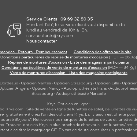
Service Clients : 09 69 32 80 35
Pendant l'été, le service clients est disponible du
lundi au vendredi de 10h à 18h.
serviceclients@krys.com
Nous contacter
andes - Retours - Remboursement
Conditions des offres sur le site
Conditions particulières de reprise de montures d’occasion
[PDF — 86
Ko
]
Reprise de montures d’occasion - Liste des magasins participants
Conditions particulières de vente de montures d’occasion
[PDF — 94
Ko
]
Vente de montures d’occasion - Liste des magasins participants
 Bordeaux
-
Opticien Nantes
-
Opticien Strasbourg
-
Opticien Lille
-
Opticien
Opticien Angers
-
Opticien Nancy
-
Audioprothésiste Paris
-
Audioprothési
Strasbourg
-
Audioprothésiste Marseille
Krys, Opticien en ligne :
dio
Krys.com : Site de vente en ligne de lunettes de soleil, de lunettes de vu
rer gratuitement chez l'un des opticiens Krys. La livraison est offerte pour
emboursé 30 jours". Retrouvez nos marques de lunettes de vue et
lunettes d
nce.
Trouvez l’opticien Krys le plus proche de chez vous
. Les lunettes/lenti
tant à ce titre le marquage CE. En cas de doute, consultez un professionne