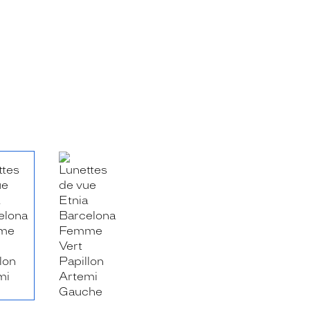
RE_FACEBOOK_TITLE
.SHARE_TWITTER_TITLE