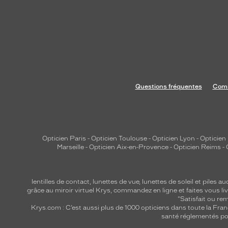
p
o
r
t
e
u
n
Questions fréquentes
Comm
e
p
r
o
f
Opticien Paris
-
Opticien Toulouse
-
Opticien Lyon
-
Opticien
Marseille
-
Opticien Aix-en-Provence
-
Opticien Reims
-
o
n
d
lentilles de contact
,
lunettes de vue
,
lunettes de soleil
et
piles au
e
grâce au miroir virtuel Krys, commandez en ligne et faites vous liv
u
"Satisfait ou r
Krys.com : C’est aussi plus de 1000 opticiens dans toute la Fra
r
santé réglementés por
e