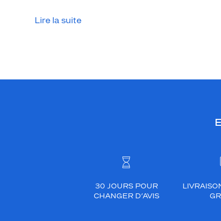
i
l
Lire la suite
l
o
n
n
a
n
t
e
E
f
e
m
i
n
i
30 JOURS POUR
LIVRAISO
n
CHANGER D’AVIS
GR
e
e