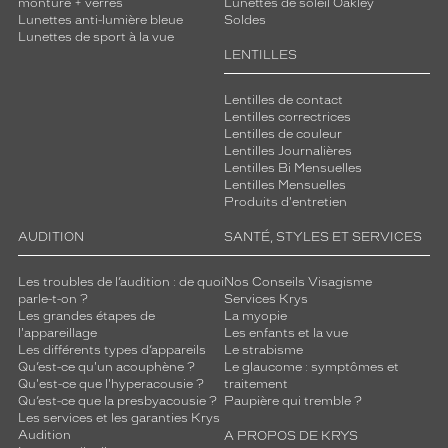
monture + verres
Lunettes de soleil Oakley
c
Lunettes anti-lumière bleue
Soldes
o
Lunettes de sport à la vue
n
LENTILLES
f
o
Lentilles de contact
r
Lentilles correctrices
t
Lentilles de couleur
Lentilles Journalières
d
Lentilles Bi Mensuelles
e
Lentilles Mensuelles
p
Produits d'entretien
o
r
AUDITION
SANTÉ, STYLES ET SERVICES
t
e
Les troubles de l’audition : de quoi
Nos Conseils Visagisme
x
parle-t-on ?
Services Krys
c
Les grandes étapes de
La myopie
e
l'appareillage
Les enfants et la vue
Les différents types d’appareils
Le strabisme
p
Qu’est-ce qu'un acouphène ?
Le glaucome : symptômes et
t
Qu'est-ce que l'hyperacousie ?
traitement
i
Qu’est-ce que la presbyacousie ?
Paupière qui tremble ?
o
Les services et les garanties Krys
n
Audition
A PROPOS DE KRYS