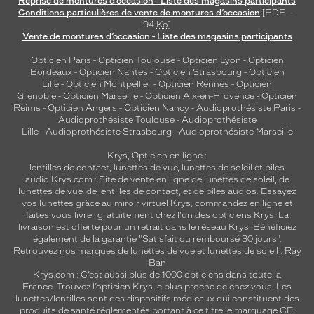
Reprise de montures d’occasion - Liste des magasins participants
v
Conditions particulières de vente de montures d’occasion
[PDF —
94
Ko
]
e
Vente de montures d’occasion - Liste des magasins participants
c
d
Opticien Paris
-
Opticien Toulouse
-
Opticien Lyon
-
Opticien
e
Bordeaux
-
Opticien Nantes
-
Opticien Strasbourg
-
Opticien
s
Lille
-
Opticien Montpellier
-
Opticien Rennes
-
Opticien
m
Grenoble
-
Opticien Marseille
-
Opticien Aix-en-Provence
-
Opticien
Reims
-
Opticien Angers
-
Opticien Nancy
-
Audioprothésiste Paris
-
a
Audioprothésiste Toulouse
-
Audioprothésiste
t
Lille
-
Audioprothésiste Strasbourg
-
Audioprothésiste Marseille
é
r
Krys, Opticien en ligne :
i
lentilles de contact
,
lunettes de vue
,
lunettes de soleil
et
piles
a
audio
Krys.com : Site de vente en ligne de lunettes de soleil, de
lunettes de vue, de
lentilles de contact
, et de piles audios. Essayez
u
vos lunettes grâce au miroir virtuel Krys, commandez en ligne et
x
faites vous livrer gratuitement chez l'un des opticiens Krys. La
d
livraison est offerte pour un retrait dans le réseau Krys. Bénéficiez
e
également de la garantie "Satisfait ou remboursé 30 jours".
h
Retrouvez nos marques de lunettes de vue et
lunettes de soleil : Ray
Ban
a
Krys.com : C’est aussi plus de 1000 opticiens dans toute la
u
France.
Trouvez l’opticien Krys le plus proche de chez vous
. Les
t
lunettes/lentilles sont des dispositifs médicaux qui constituent des
e
produits de santé réglementés portant à ce titre le marquage CE.