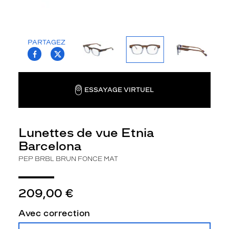
B
a
r
c
PARTAGEZ
e
T.PROJECT.KRYS.FRONT.SHARE_FACEBOO
T.PROJECT.KRYS.FRONT.SHARE_TWI
l
o
n
a
ESSAYAGE VIRTUEL
P
e
p
Lunettes de vue Etnia
p
o
Barcelona
u
PEP BRBL BRUN FONCE MAT
r
h
o
209,00 €
m
m
Avec correction
e
a