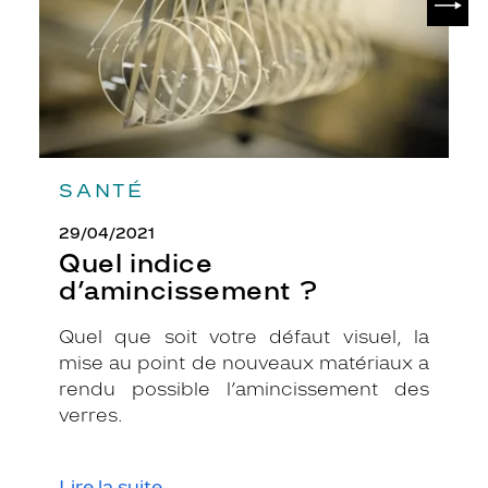
S
o
n
c
o
l
o
r
i
SANTÉ
s
b
29/04/2021
r
Quel indice
u
d’amincissement ?
n
f
Quel que soit votre défaut visuel, la
o
mise au point de nouveaux matériaux a
n
c
rendu possible l’amincissement des
é
verres.
m
a
t
Lire la suite