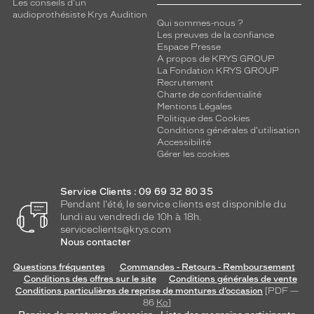
n
Les conseils d'un
audioprothésiste Krys Audition
e
Qui sommes-nous ?
l
Les preuves de la confiance
e
Espace Presse
t
A propos de KRYS GROUP
La Fondation KRYS GROUP
s
Recrutement
a
Charte de confidentialité
l
Mentions Légales
é
Politique des Cookies
g
Conditions générales d'utilisation
Accessibilité
è
Gérer les cookies
r
e
t
Service Clients : 09 69 32 80 35
é
Pendant l'été, le service clients est disponible du
.
lundi au vendredi de 10h à 18h.
C
serviceclients@krys.com
o
Nous contacter
n
Questions fréquentes
Commandes - Retours - Remboursement
ç
Conditions des offres sur le site
Conditions générales de vente
u
Conditions particulières de reprise de montures d’occasion
[PDF —
e
86
Ko
]
a