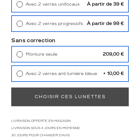
d
À partir de 39 €
Avec 2 verres unifocaux
o
Retrait en magasin
Offert
p
t
À partir de 99 €
Avec 2 verres progressifs
e
Retrait en magasin
Offert
u
Sans correction
n
e
f
209,00 €
Monture seule
o
Livraison à domicile
5,90 €
r
Retrait en magasin
Offert
m
+ 10,00 €
Avec 2 verres anti lumière bleue
e
Retrait en magasin
Offert
p
a
n
CHOISIR CES LUNETTES
t
o
s
LIVRAISON OFFERTE EN MAGASIN
i
n
LIVRAISON SOUS 4 JOURS EN MOYENNE
t
30 JOURS POUR CHANGER D'AVIS