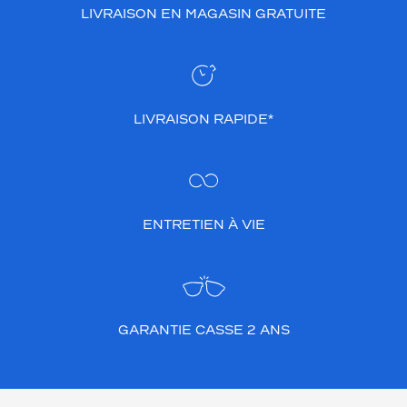
LIVRAISON EN MAGASIN GRATUITE
r
e
l
,
i
d
LIVRAISON RAPIDE*
é
a
l
p
o
u
ENTRETIEN À VIE
r
u
n
l
o
o
GARANTIE CASSE 2 ANS
k
q
u
o