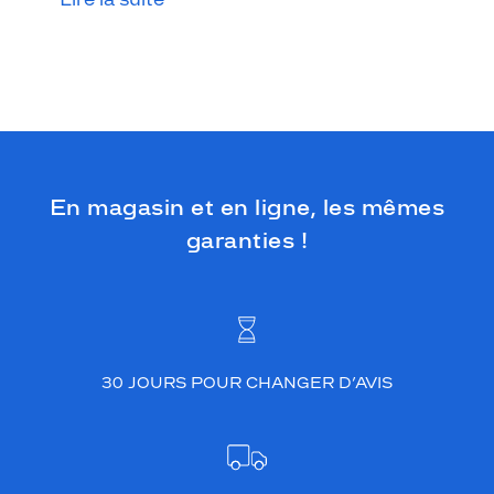
o
f
f
r
e
u
n
r
e
En magasin et en ligne, les mêmes
n
d
garanties !
u
s
o
b
r
e
e
30 JOURS POUR CHANGER D’AVIS
t
n
a
t
u