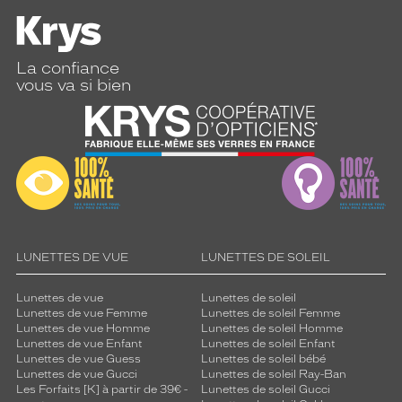
c
e
r
c
La confiance
l
vous va si bien
é
s
e
d
i
s
t
i
n
g
LUNETTES DE VUE
LUNETTES DE SOLEIL
u
e
Lunettes de vue
Lunettes de soleil
p
Lunettes de vue Femme
Lunettes de soleil Femme
a
Lunettes de vue Homme
Lunettes de soleil Homme
r
Lunettes de vue Enfant
Lunettes de soleil Enfant
s
Lunettes de vue Guess
Lunettes de soleil bébé
Lunettes de vue Gucci
Lunettes de soleil Ray-Ban
o
Les Forfaits [K] à partir de 39€ -
Lunettes de soleil Gucci
n