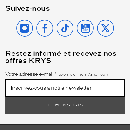
t
Suivez-nous
i
d
i
INSTAGRAM
FACEBOOK
TIKTOK
YOUTUBE
X
e
n
é
l
é
Restez informé et recevez nos
(Ce
g
champ
offres KRYS
est
Name
a
obligatoire)
n
t
Votre adresse e-mail
*
(exemple : nom@mail.com)
.
C
e
m
o
JE M'INSCRIS
d
è
l
e