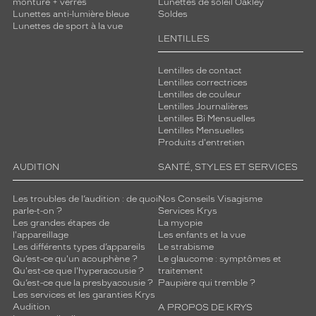
monture + verres
Lunettes de soleil Oakley
b
Lunettes anti-lumière bleue
Soldes
a
Lunettes de sport à la vue
i
LENTILLES
n
.
Lentilles de contact
L
Lentilles correctrices
a
Lentilles de couleur
Lentilles Journalières
q
Lentilles Bi Mensuelles
u
Lentilles Mensuelles
a
Produits d'entretien
l
i
AUDITION
SANTÉ, STYLES ET SERVICES
t
é
Les troubles de l’audition : de quoi
Nos Conseils Visagisme
d
parle-t-on ?
Services Krys
e
Les grandes étapes de
La myopie
s
l'appareillage
Les enfants et la vue
Les différents types d’appareils
Le strabisme
a
Qu’est-ce qu'un acouphène ?
Le glaucome : symptômes et
s
Qu'est-ce que l'hyperacousie ?
traitement
t
Qu’est-ce que la presbyacousie ?
Paupière qui tremble ?
r
Les services et les garanties Krys
u
Audition
A PROPOS DE KRYS