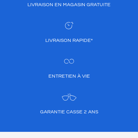
LIVRAISON EN MAGASIN GRATUITE
c
e
r
c
l
é
LIVRAISON RAPIDE*
e
s
e
d
i
s
ENTRETIEN À VIE
t
i
n
g
u
e
GARANTIE CASSE 2 ANS
p
a
r
s