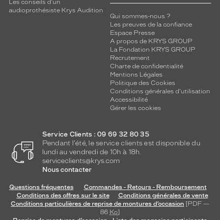
c
Les conseils d'un
audioprothésiste Krys Audition
t
Qui sommes-nous ?
u
Les preuves de la confiance
r
Espace Presse
e
A propos de KRYS GROUP
La Fondation KRYS GROUP
a
Recrutement
s
Charte de confidentialité
s
Mentions Légales
u
Politique des Cookies
r
Conditions générales d'utilisation
Accessibilité
e
Gérer les cookies
u
n
e
Service Clients : 09 69 32 80 35
g
Pendant l'été, le service clients est disponible du
r
lundi au vendredi de 10h à 18h.
a
serviceclients@krys.com
n
Nous contacter
d
Questions fréquentes
Commandes - Retours - Remboursement
e
Conditions des offres sur le site
Conditions générales de vente
d
Conditions particulières de reprise de montures d’occasion
[PDF —
u
86
Ko
]
r