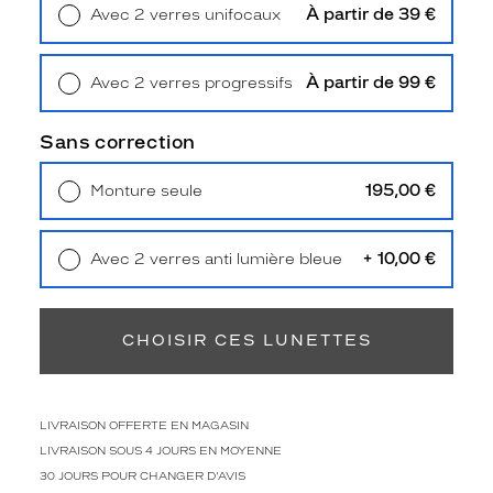
m
À partir de 39 €
Avec 2 verres unifocaux
e
Retrait en magasin
Offert
p
r
À partir de 99 €
Avec 2 verres progressifs
o
Retrait en magasin
Offert
p
Sans correction
o
s
e
195,00 €
Monture seule
n
Livraison à domicile
5,90 €
t
Retrait en magasin
Offert
u
+ 10,00 €
Avec 2 verres anti lumière bleue
n
Retrait en magasin
Offert
e
f
o
CHOISIR CES LUNETTES
r
m
e
LIVRAISON OFFERTE EN MAGASIN
r
e
LIVRAISON SOUS 4 JOURS EN MOYENNE
c
30 JOURS POUR CHANGER D'AVIS