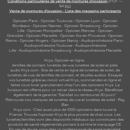
Conditions particulières de vente de montures d’occasion
[PDF —
94
Ko
]
Vente de montures d’occasion - Liste des magasins participants
Opticien Paris
-
Opticien Toulouse
-
Opticien Lyon
-
Opticien
Bordeaux
-
Opticien Nantes
-
Opticien Strasbourg
-
Opticien
Lille
-
Opticien Montpellier
-
Opticien Rennes
-
Opticien
Grenoble
-
Opticien Marseille
-
Opticien Aix-en-Provence
-
Opticien
Reims
-
Opticien Angers
-
Opticien Nancy
-
Audioprothésiste Paris
-
Audioprothésiste Toulouse
-
Audioprothésiste
Lille
-
Audioprothésiste Strasbourg
-
Audioprothésiste Marseille
Krys, Opticien en ligne :
lentilles de contact
,
lunettes de vue
,
lunettes de soleil
et
piles
audio
Krys.com : Site de vente en ligne de lunettes de soleil, de
lunettes de vue, de
lentilles de contact
, et de piles audios. Essayez
vos lunettes grâce au miroir virtuel Krys, commandez en ligne et
faites vous livrer gratuitement chez l'un des opticiens Krys. La
livraison est offerte pour un retrait dans le réseau Krys. Bénéficiez
également de la garantie "Satisfait ou remboursé 30 jours".
Retrouvez nos marques de lunettes de vue et
lunettes de soleil : Ray
Ban
Krys.com : C’est aussi plus de 1000 opticiens dans toute la
France.
Trouvez l’opticien Krys le plus proche de chez vous
. Les
lunettes/lentilles sont des dispositifs médicaux qui constituent des
produits de santé réglementés portant à ce titre le marquage CE.
En cas de doute, consultez un professionnel de santé spécialisé.