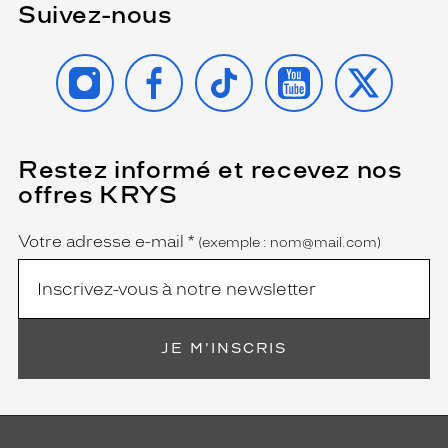
Suivez-nous
INSTAGRAM
FACEBOOK
TIKTOK
YOUTUBE
X
Restez informé et recevez nos
(Ce
champ
offres KRYS
est
Name
obligatoire)
Votre adresse e-mail
*
(exemple : nom@mail.com)
JE M'INSCRIS