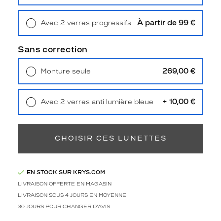
Retrait en magasin
Offert
Unifocaux
Type
de
À partir de 99 €
Avec 2 verres progressifs
montage
Retrait en magasin
Offert
Sans correction
Cerclé
Taille
269,00 €
Monture seule
de
Livraison à domicile
5,90 €
monture
Retrait en magasin
Offert
M
+ 10,00 €
Avec 2 verres anti lumière bleue
Afficher
Retrait en magasin
Offert
la
mention
CHOISIR CES LUNETTES
Prix
web
Non
EN STOCK SUR KRYS.COM
Matière
LIVRAISON OFFERTE EN MAGASIN
LIVRAISON SOUS 4 JOURS EN MOYENNE
Plastique
30 JOURS POUR CHANGER D'AVIS
Fournisseur