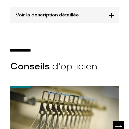
Kering
Eyewear
Voir la description détaillée
Marque
Gucci
Conseils
d'opticien
-
Quel
indice
d’amincissement
?
SUIV