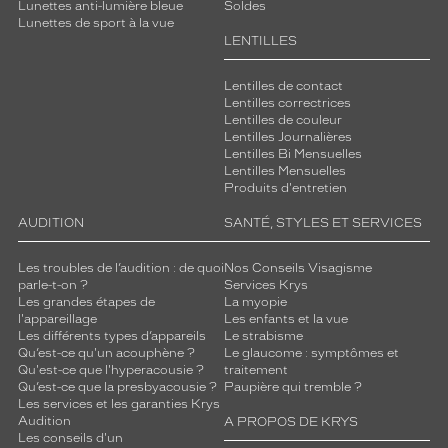
Lunettes anti-lumière bleue
Soldes
Lunettes de sport à la vue
LENTILLES
Lentilles de contact
Lentilles correctrices
Lentilles de couleur
Lentilles Journalières
Lentilles Bi Mensuelles
Lentilles Mensuelles
Produits d'entretien
AUDITION
SANTÉ, STYLES ET SERVICES
Les troubles de l’audition : de quoi
Nos Conseils Visagisme
parle-t-on ?
Services Krys
Les grandes étapes de
La myopie
l'appareillage
Les enfants et la vue
Les différents types d’appareils
Le strabisme
Qu’est-ce qu'un acouphène ?
Le glaucome : symptômes et
Qu'est-ce que l'hyperacousie ?
traitement
Qu’est-ce que la presbyacousie ?
Paupière qui tremble ?
Les services et les garanties Krys
Audition
A PROPOS DE KRYS
Les conseils d'un