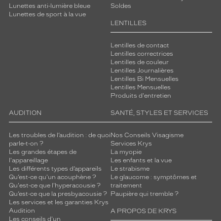
r
Lunettes anti-lumière bleue
Soldes
Lunettes de sport à la vue
n
LENTILLES
o
i
r
Lentilles de contact
Lentilles correctrices
e
Lentilles de couleur
e
Lentilles Journalières
t
Lentilles Bi Mensuelles
f
Lentilles Mensuelles
i
Produits d'entretien
n
AUDITION
SANTÉ, STYLES ET SERVICES
i
t
i
Les troubles de l’audition : de quoi
Nos Conseils Visagisme
parle-t-on ?
Services Krys
o
Les grandes étapes de
La myopie
n
l'appareillage
Les enfants et la vue
l
Les différents types d’appareils
Le strabisme
a
Qu’est-ce qu'un acouphène ?
Le glaucome : symptômes et
q
Qu'est-ce que l'hyperacousie ?
traitement
u
Qu’est-ce que la presbyacousie ?
Paupière qui tremble ?
Les services et les garanties Krys
é
Audition
A PROPOS DE KRYS
e
Les conseils d'un