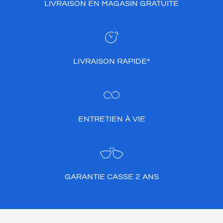
LIVRAISON EN MAGASIN GRATUITE
r
s
o
n
n
e
LIVRAISON RAPIDE*
s
q
u
i
c
h
ENTRETIEN À VIE
e
r
c
h
e
GARANTIE CASSE 2 ANS
n
t
q
u
e