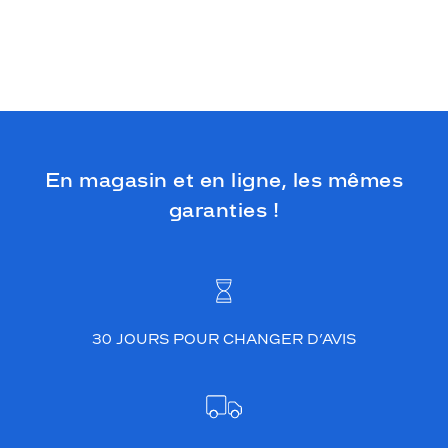
i
r
e
e
s
t
p
a
r
En magasin et en ligne, les mêmes
f
a
garanties !
i
t
e
p
o
u
30 JOURS POUR CHANGER D’AVIS
r
l
e
s
p
e