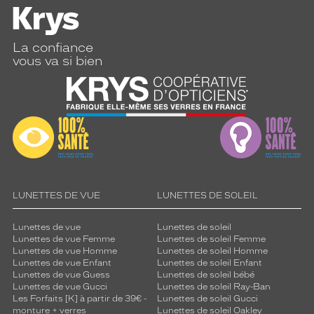
o
r
e
l
La confiance
e
vous va si bien
t
o
r
i
g
i
n
a
l
LUNETTES DE VUE
LUNETTES DE SOLEIL
.
S
a
Lunettes de vue
Lunettes de soleil
c
Lunettes de vue Femme
Lunettes de soleil Femme
Lunettes de vue Homme
Lunettes de soleil Homme
o
Lunettes de vue Enfant
Lunettes de soleil Enfant
u
Lunettes de vue Guess
Lunettes de soleil bébé
l
Lunettes de vue Gucci
Lunettes de soleil Ray-Ban
e
Les Forfaits [K] à partir de 39€ -
Lunettes de soleil Gucci
u
monture + verres
Lunettes de soleil Oakley