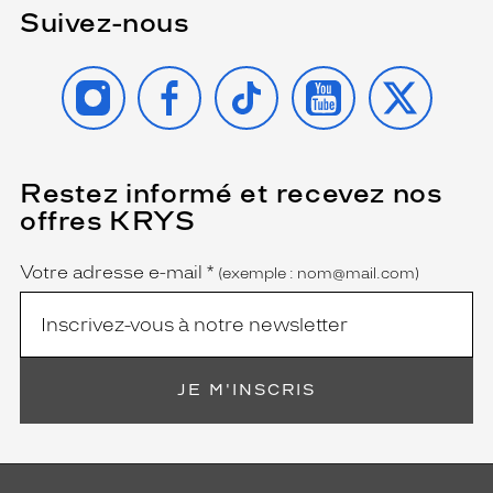
l
Suivez-nous
q
u
INSTAGRAM
FACEBOOK
TIKTOK
YOUTUBE
X
e
c
h
o
s
e
Restez informé et recevez nos
(Ce
champ
à
offres KRYS
est
Name
l
obligatoire)
a
Votre adresse e-mail
*
(exemple : nom@mail.com)
f
o
i
s
i
n
JE M'INSCRIS
t
e
m
p