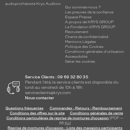
p
audioprothésiste Krys Audition
e
Qui sommes-nous ?
Les preuves de la confiance
r
Espace Presse
m
A propos de KRYS GROUP
e
La Fondation KRYS GROUP
t
Recrutement
t
Charte de confidentialité
e
Mentions Légales
Politique des Cookies
n
Conditions générales d'utilisation
t
Accessibilité
à
Gérer les cookies
l
a
p
Service Clients : 09 69 32 80 35
Pendant l'été, le service clients est disponible du
a
lundi au vendredi de 10h à 18h.
i
serviceclients@krys.com
r
Nous contacter
e
d
Questions fréquentes
Commandes - Retours - Remboursement
'
Conditions des offres sur le site
Conditions générales de vente
a
Conditions particulières de reprise de montures d’occasion
[PDF —
l
86
Ko
]
Reprise de montures d’occasion - Liste des magasins participants
l