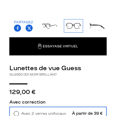
o
i
s
c
PARTAGEZ
l
T.PROJECT.KRYS.FRONT.SHARE_FACEBOO
T.PROJECT.KRYS.FRONT.SHARE_TWI
a
s
s
i
ESSAYAGE VIRTUEL
q
u
e
Lunettes de vue Guess
e
t
GU2950 001 NOIR BRILLANT
o
r
i
129,00 €
g
i
Avec correction
n
a
l
À partir de 39 €
Avec 2 verres unifocaux