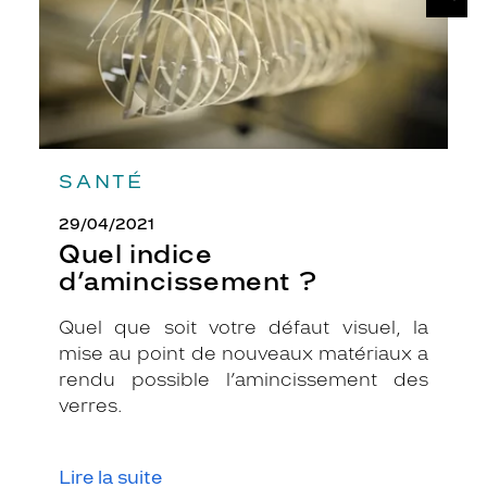
e
r
c
l
e
d
e
s
SANTÉ
v
e
29/04/2021
r
Quel indice
r
d’amincissement ?
e
s
.
Quel que soit votre défaut visuel, la
C
mise au point de nouveaux matériaux a
e
rendu possible l’amincissement des
t
verres.
t
e
p
a
Lire la suite