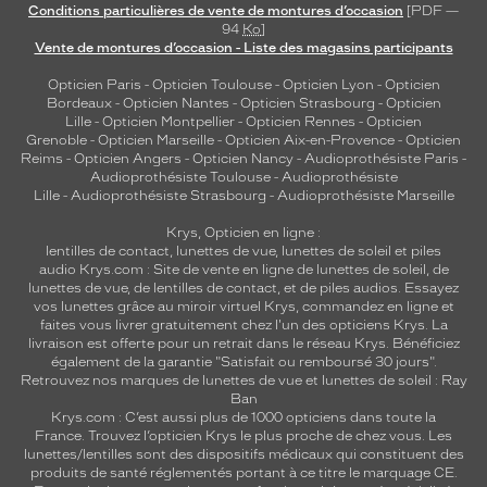
Conditions particulières de vente de montures d’occasion
[PDF —
e
94
Ko
]
r
Vente de montures d’occasion - Liste des magasins participants
a
v
Opticien Paris
-
Opticien Toulouse
-
Opticien Lyon
-
Opticien
Bordeaux
-
Opticien Nantes
-
Opticien Strasbourg
-
Opticien
e
Lille
-
Opticien Montpellier
-
Opticien Rennes
-
Opticien
c
Grenoble
-
Opticien Marseille
-
Opticien Aix-en-Provence
-
Opticien
t
Reims
-
Opticien Angers
-
Opticien Nancy
-
Audioprothésiste Paris
-
o
Audioprothésiste Toulouse
-
Audioprothésiste
u
Lille
-
Audioprothésiste Strasbourg
-
Audioprothésiste Marseille
t
Krys, Opticien en ligne :
e
lentilles de contact
,
lunettes de vue
,
lunettes de soleil
et
piles
s
audio
Krys.com : Site de vente en ligne de lunettes de soleil, de
t
lunettes de vue, de
lentilles de contact
, et de piles audios. Essayez
e
vos lunettes grâce au miroir virtuel Krys, commandez en ligne et
n
faites vous livrer gratuitement chez l'un des opticiens Krys. La
u
livraison est offerte pour un retrait dans le réseau Krys. Bénéficiez
également de la garantie "Satisfait ou remboursé 30 jours".
e
Retrouvez nos marques de lunettes de vue et
lunettes de soleil : Ray
s
Ban
.
Krys.com : C’est aussi plus de 1000 opticiens dans toute la
S
France.
Trouvez l’opticien Krys le plus proche de chez vous
. Les
a
lunettes/lentilles sont des dispositifs médicaux qui constituent des
produits de santé réglementés portant à ce titre le marquage CE.
f