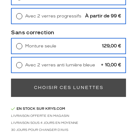
e
Retrait en magasin
Offert
g
r
À partir de 99 €
Avec 2 verres progressifs
â
Retrait en magasin
Offert
c
Sans correction
e
a
u
129,00 €
Monture seule
d
Livraison à domicile
5,90 €
Retrait en magasin
Offert
é
t
+ 10,00 €
Avec 2 verres anti lumière bleue
a
Retrait en magasin
Offert
i
l
CHOISIR CES LUNETTES
t
r
a
n
EN STOCK SUR KRYS.COM
s
LIVRAISON OFFERTE EN MAGASIN
p
LIVRAISON SOUS 4 JOURS EN MOYENNE
a
30 JOURS POUR CHANGER D'AVIS
r