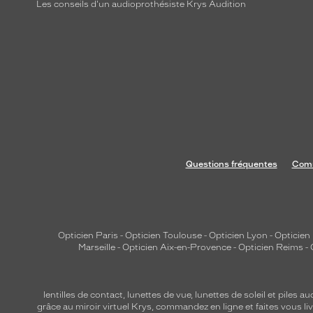
Les conseils d'un audioprothésiste Krys Audition
Questions fréquentes
Comm
Opticien Paris
-
Opticien Toulouse
-
Opticien Lyon
-
Opticien
Marseille
-
Opticien Aix-en-Provence
-
Opticien Reims
-
lentilles de contact
,
lunettes de vue
,
lunettes de soleil
et
piles au
grâce au miroir virtuel Krys, commandez en ligne et faites vous liv