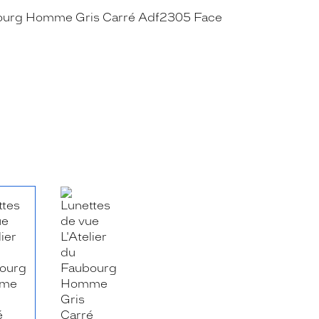
RE_FACEBOOK_TITLE
.SHARE_TWITTER_TITLE