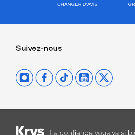
CHANGER D’AVIS
GR
Suivez-nous
INSTAGRAM
FACEBOOK
TIKTOK
YOUTUBE
X
La confiance
vous va si b