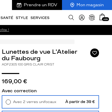
Prendre un RDV
Mon magasin
Mon
Afficher
SANTÉ
STYLE
SERVICES
vide
panie
la
recherche
fite !
Lunettes de vue L'Atelier
Ajouter
à
du Faubourg
ma
ADF2305 100 GRIS CLAIR CRIST
liste
d’envies
169,00 €
Avec correction
ivant
À partir de 39 €
Avec 2 verres unifocaux
Retrait en magasin
Offert