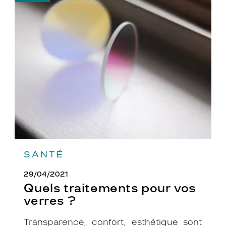
-
Quels
traitements
pour
vos
verres
?
SANTÉ
29/04/2021
Quels traitements pour vos
verres ?
Transparence, confort, esthétique sont