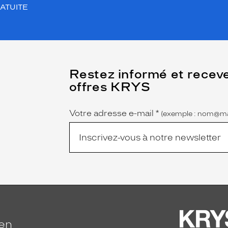
ATUITE
(Ce
Restez informé et recev
champ
offres KRYS
est
Name
obligatoire)
Votre adresse e-mail
*
(exemple : nom@ma
ien