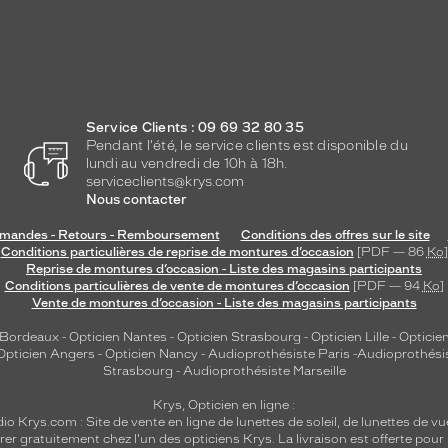
Service Clients : 09 69 32 80 35
Pendant l'été, le service clients est disponible du
lundi au vendredi de 10h à 18h.
serviceclients@krys.com
Nous contacter
andes - Retours - Remboursement
Conditions des offres sur le site
Conditions particulières de reprise de montures d’occasion
[PDF — 86
Ko
]
Reprise de montures d’occasion - Liste des magasins participants
Conditions particulières de vente de montures d’occasion
[PDF — 94
Ko
]
Vente de montures d’occasion - Liste des magasins participants
 Bordeaux
-
Opticien Nantes
-
Opticien Strasbourg
-
Opticien Lille
-
Opticien
Opticien Angers
-
Opticien Nancy
-
Audioprothésiste Paris
-
Audioprothési
Strasbourg
-
Audioprothésiste Marseille
Krys, Opticien en ligne :
dio
Krys.com : Site de vente en ligne de lunettes de soleil, de lunettes de vu
rer gratuitement chez l'un des opticiens Krys. La livraison est offerte pour