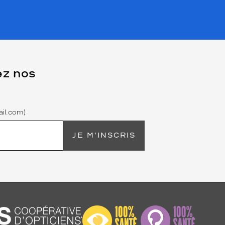
ez nos
il.com)
JE M'INSCRIS