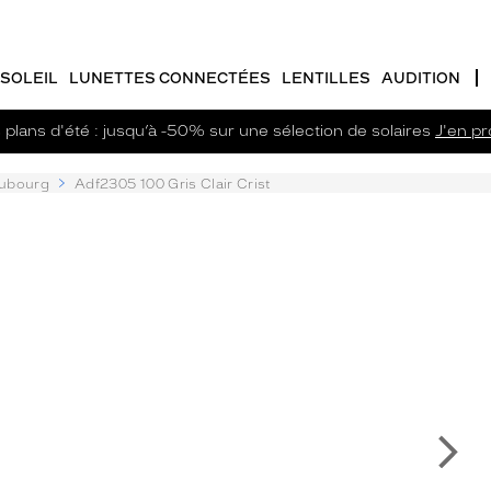
SOLEIL
LUNETTES CONNECTÉES
LENTILLES
AUDITION
plans d'été : jusqu’à -50% sur une sélection de solaires
J'en pro
aubourg
Adf2305 100 Gris Clair Crist
Su