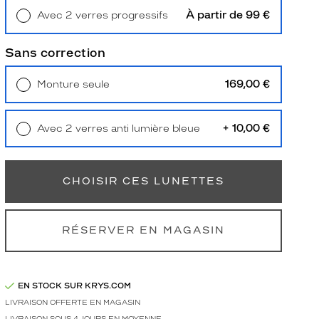
À partir de 99 €
Avec 2 verres progressifs
Retrait en magasin
Offert
Sans correction
169,00 €
Monture seule
Livraison à domicile
5,90 €
Retrait en magasin
Offert
+ 10,00 €
Avec 2 verres anti lumière bleue
Retrait en magasin
Offert
CHOISIR CES LUNETTES
RÉSERVER EN MAGASIN
EN STOCK SUR KRYS.COM
LIVRAISON OFFERTE EN MAGASIN
LIVRAISON SOUS 4 JOURS EN MOYENNE