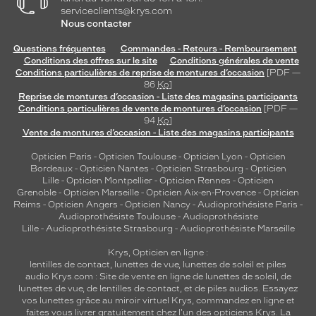
serviceclients@krys.com
Nous contacter
Questions fréquentes
Commandes - Retours - Remboursement
Conditions des offres sur le site
Conditions générales de vente
Conditions particulières de reprise de montures d’occasion
[PDF —
86
Ko
]
Reprise de montures d’occasion - Liste des magasins participants
Conditions particulières de vente de montures d’occasion
[PDF —
94
Ko
]
Vente de montures d’occasion - Liste des magasins participants
Opticien Paris
-
Opticien Toulouse
-
Opticien Lyon
-
Opticien
Bordeaux
-
Opticien Nantes
-
Opticien Strasbourg
-
Opticien
Lille
-
Opticien Montpellier
-
Opticien Rennes
-
Opticien
Grenoble
-
Opticien Marseille
-
Opticien Aix-en-Provence
-
Opticien
Reims
-
Opticien Angers
-
Opticien Nancy
-
Audioprothésiste Paris
-
Audioprothésiste Toulouse
-
Audioprothésiste
Lille
-
Audioprothésiste Strasbourg
-
Audioprothésiste Marseille
Krys, Opticien en ligne :
lentilles de contact
,
lunettes de vue
,
lunettes de soleil
et
piles
audio
Krys.com : Site de vente en ligne de lunettes de soleil, de
lunettes de vue, de
lentilles de contact
, et de piles audios. Essayez
vos lunettes grâce au miroir virtuel Krys, commandez en ligne et
faites vous livrer gratuitement chez l'un des opticiens Krys. La