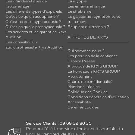
Les grandes étapes de
La myopie
l'appareillage
Les enfants et la vue
Les différents types d’appareils
Le strabisme
Qu’est-ce qu'un acouphène ?
Le glaucome : symptômes et
Qu'est-ce que l'hyperacousie ?
traitement
Qu’est-ce que la presbyacousie ?
Paupière qui tremble ?
Les services et les garanties Krys
Audition
A PROPOS DE KRYS
Les conseils d'un
audioprothésiste Krys Audition
Qui sommes-nous ?
Les preuves de la confiance
Espace Presse
A propos de KRYS GROUP
La Fondation KRYS GROUP
Recrutement
Charte de confidentialité
Mentions Légales
Politique des Cookies
Conditions générales d'utilisation
Accessibilité
Gérer les cookies
Service Clients : 09 69 32 80 35
Pendant l'été, le service clients est disponible du
lundi au vendredi de 10h à 18h.