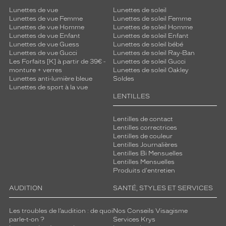
Lunettes de vue
Lunettes de soleil
Lunettes de vue Femme
Lunettes de soleil Femme
Lunettes de vue Homme
Lunettes de soleil Homme
Lunettes de vue Enfant
Lunettes de soleil Enfant
Lunettes de vue Guess
Lunettes de soleil bébé
Lunettes de vue Gucci
Lunettes de soleil Ray-Ban
Les Forfaits [K] à partir de 39€ -
Lunettes de soleil Gucci
monture + verres
Lunettes de soleil Oakley
Lunettes anti-lumière bleue
Soldes
Lunettes de sport à la vue
LENTILLES
Lentilles de contact
Lentilles correctrices
Lentilles de couleur
Lentilles Journalières
Lentilles Bi Mensuelles
Lentilles Mensuelles
Produits d'entretien
AUDITION
SANTÉ, STYLES ET SERVICES
Les troubles de l’audition : de quoi
Nos Conseils Visagisme
parle-t-on ?
Services Krys