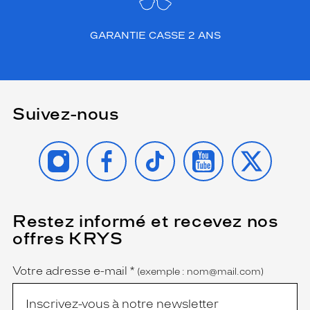
GARANTIE CASSE 2 ANS
Suivez-nous
INSTAGRAM
FACEBOOK
TIKTOK
YOUTUBE
X
Restez informé et recevez nos
(Ce
champ
offres KRYS
est
Name
obligatoire)
Votre adresse e-mail
*
(exemple : nom@mail.com)