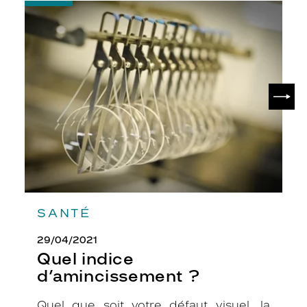
-
Quel
indice
d’amincissement
?
SUIV
SANTÉ
29/04/2021
Quel indice
d’amincissement ?
Quel que soit votre défaut visuel, la