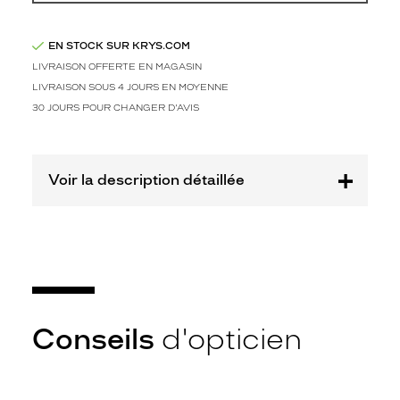
Codir
Marque
EN STOCK SUR KRYS.COM
L'Atelier
LIVRAISON OFFERTE EN MAGASIN
du
Faubourg
LIVRAISON SOUS 4 JOURS EN MOYENNE
30 JOURS POUR CHANGER D'AVIS
Voir la description détaillée
Conseils
d'opticien