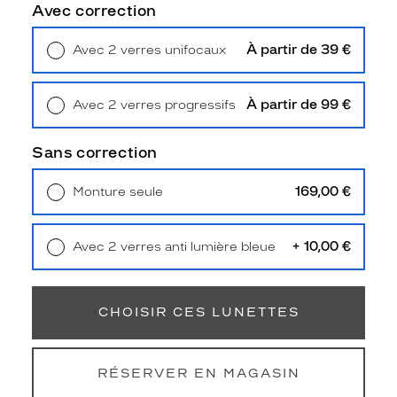
Unifocaux
Avec correction
Type
de
À partir de 39 €
Avec 2 verres unifocaux
montage
Retrait en magasin
Offert
Cerclé
À partir de 99 €
Avec 2 verres progressifs
Taille
Retrait en magasin
Offert
de
monture
Sans correction
S
169,00 €
Monture seule
Afficher
Livraison à domicile
5,90 €
la
Retrait en magasin
Offert
mention
+ 10,00 €
Avec 2 verres anti lumière bleue
Prix
Retrait en magasin
Offert
web
Non
CHOISIR CES LUNETTES
Matière
Plastique
RÉSERVER EN MAGASIN
Fournisseur