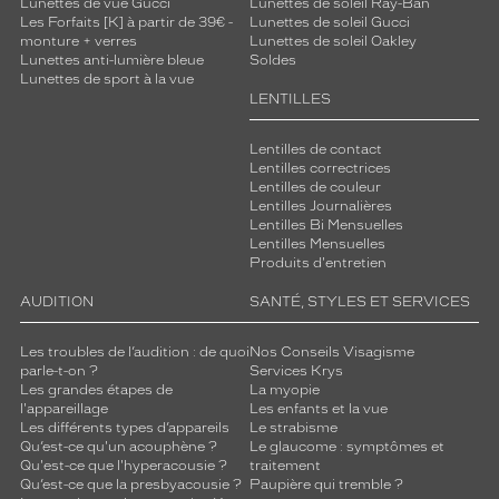
Lunettes de vue Gucci
Lunettes de soleil Ray-Ban
s
Les Forfaits [K] à partir de 39€ -
Lunettes de soleil Gucci
m
monture + verres
Lunettes de soleil Oakley
a
Lunettes anti-lumière bleue
Soldes
Lunettes de sport à la vue
t
LENTILLES
é
r
i
Lentilles de contact
Lentilles correctrices
a
Lentilles de couleur
u
Lentilles Journalières
x
Lentilles Bi Mensuelles
d
Lentilles Mensuelles
e
Produits d'entretien
h
AUDITION
SANTÉ, STYLES ET SERVICES
a
u
t
Les troubles de l’audition : de quoi
Nos Conseils Visagisme
e
parle-t-on ?
Services Krys
Les grandes étapes de
La myopie
q
l'appareillage
Les enfants et la vue
u
Les différents types d’appareils
Le strabisme
a
Qu’est-ce qu'un acouphène ?
Le glaucome : symptômes et
l
Qu'est-ce que l'hyperacousie ?
traitement
i
Qu’est-ce que la presbyacousie ?
Paupière qui tremble ?