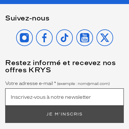
f
f
r
Suivez-nous
e
n
t
INSTAGRAM
FACEBOOK
TIKTOK
YOUTUBE
X
u
n
e
v
i
Restez informé et recevez nos
(Ce
champ
s
offres KRYS
est
Name
i
obligatoire)
o
Votre adresse e-mail
*
n
(exemple : nom@mail.com)
n
e
t
t
e
JE M'INSCRIS
,
t