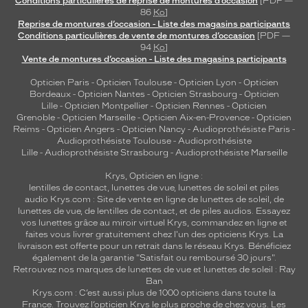
Conditions particulières de reprise de montures d’occasion
[PDF —
e
86
Ko
]
Reprise de montures d’occasion - Liste des magasins participants
.
Conditions particulières de vente de montures d’occasion
[PDF —
L
94
Ko
]
'
Vente de montures d’occasion - Liste des magasins participants
a
c
Opticien Paris
-
Opticien Toulouse
-
Opticien Lyon
-
Opticien
c
Bordeaux
-
Opticien Nantes
-
Opticien Strasbourg
-
Opticien
Lille
-
Opticien Montpellier
-
Opticien Rennes
-
Opticien
e
Grenoble
-
Opticien Marseille
-
Opticien Aix-en-Provence
-
Opticien
s
Reims
-
Opticien Angers
-
Opticien Nancy
-
Audioprothésiste Paris
-
s
Audioprothésiste Toulouse
-
Audioprothésiste
o
Lille
-
Audioprothésiste Strasbourg
-
Audioprothésiste Marseille
i
r
Krys, Opticien en ligne :
lentilles de contact
,
lunettes de vue
,
lunettes de soleil
et
piles
e
audio
Krys.com : Site de vente en ligne de lunettes de soleil, de
i
lunettes de vue, de
lentilles de contact
, et de piles audios. Essayez
d
vos lunettes grâce au miroir virtuel Krys, commandez en ligne et
é
faites vous livrer gratuitement chez l'un des opticiens Krys. La
a
livraison est offerte pour un retrait dans le réseau Krys. Bénéficiez
également de la garantie "Satisfait ou remboursé 30 jours".
l
Retrouvez nos marques de lunettes de vue et
lunettes de soleil : Ray
p
Ban
o
Krys.com : C’est aussi plus de 1000 opticiens dans toute la
u
France.
Trouvez l’opticien Krys le plus proche de chez vous
. Les