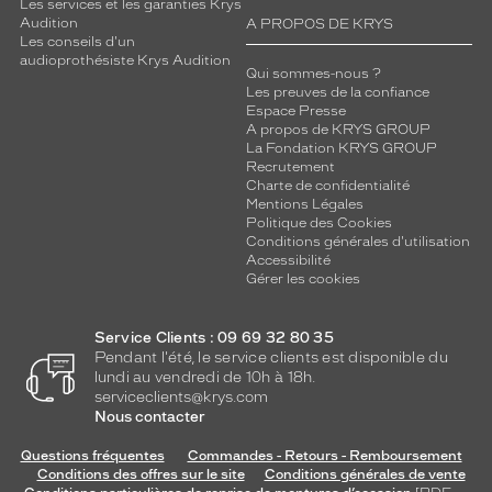
t
Les services et les garanties Krys
Audition
A PROPOS DE KRYS
é
Les conseils d'un
a
audioprothésiste Krys Audition
s
Qui sommes-nous ?
s
Les preuves de la confiance
Espace Presse
u
A propos de KRYS GROUP
r
La Fondation KRYS GROUP
e
Recrutement
u
Charte de confidentialité
n
Mentions Légales
Politique des Cookies
c
Conditions générales d'utilisation
o
Accessibilité
n
Gérer les cookies
f
o
r
Service Clients : 09 69 32 80 35
t
Pendant l'été, le service clients est disponible du
lundi au vendredi de 10h à 18h.
d
serviceclients@krys.com
u
Nous contacter
r
a
Questions fréquentes
Commandes - Retours - Remboursement
b
Conditions des offres sur le site
Conditions générales de vente
l