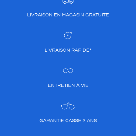
.
L
LIVRAISON EN MAGASIN GRATUITE
e
s
v
e
r
r
LIVRAISON RAPIDE*
e
s
c
o
r
r
ENTRETIEN À VIE
e
c
t
e
u
r
GARANTIE CASSE 2 ANS
s
o