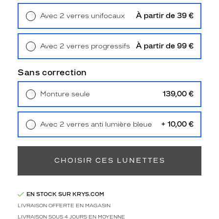
m
é
À partir de 39 €
Avec 2 verres unifocaux
t
Retrait en magasin
Offert
a
l
À partir de 99 €
Avec 2 verres progressifs
b
Retrait en magasin
Offert
r
Sans correction
i
l
l
139,00 €
Monture seule
a
Livraison à domicile
5,90 €
Retrait en magasin
Offert
n
t
+ 10,00 €
Avec 2 verres anti lumière bleue
,
Retrait en magasin
Offert
c
e
CHOISIR CES LUNETTES
s
l
u
n
EN STOCK SUR KRYS.COM
e
LIVRAISON OFFERTE EN MAGASIN
t
LIVRAISON SOUS 4 JOURS EN MOYENNE