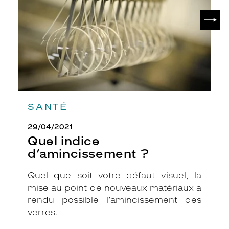
E
SUIV
N
s
o
n
t
u
n
c
h
SANTÉ
o
i
29/04/2021
x
Quel indice
i
n
d’amincissement ?
t
e
Quel que soit votre défaut visuel, la
m
mise au point de nouveaux matériaux a
p
rendu possible l’amincissement des
o
r
verres.
e