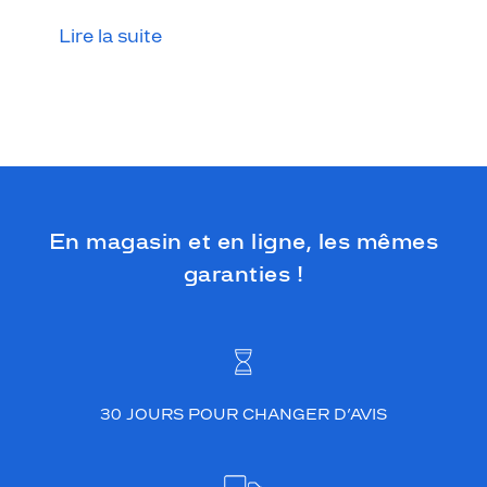
l
p
Lire la suite
o
u
r
l
e
s
a
m
a
En magasin et en ligne, les mêmes
t
e
garanties !
u
r
s
d
e
s
30 JOURS POUR CHANGER D’AVIS
t
y
l
e