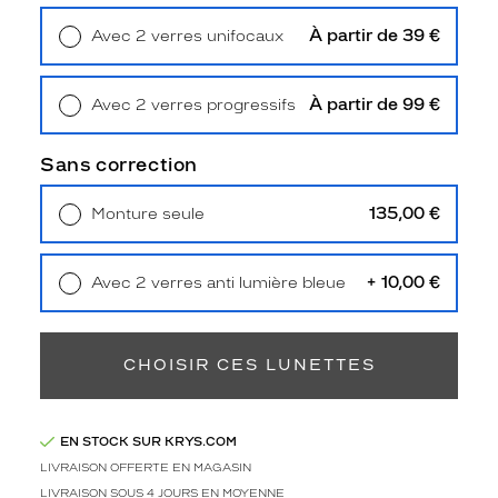
r
c
À partir de 39 €
Avec 2 verres unifocaux
e
Retrait en magasin
Offert
s
l
À partir de 99 €
Avec 2 verres progressifs
u
Retrait en magasin
Offert
n
Sans correction
e
t
t
135,00 €
Monture seule
e
Livraison à domicile
5,90 €
Retrait en magasin
Offert
s
g
+ 10,00 €
Avec 2 verres anti lumière bleue
r
Retrait en magasin
Offert
i
s
CHOISIR CES LUNETTES
e
s
e
t
EN STOCK SUR KRYS.COM
n
LIVRAISON OFFERTE EN MAGASIN
o
LIVRAISON SOUS 4 JOURS EN MOYENNE