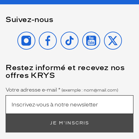
o
u
t
Suivez-nous
e
s
l
INSTAGRAM
FACEBOOK
TIKTOK
YOUTUBE
X
e
s
c
i
r
Restez informé et recevez nos
(Ce
champ
c
offres KRYS
est
Name
o
obligatoire)
n
Votre adresse e-mail
*
s
(exemple : nom@mail.com)
t
a
n
c
e
JE M'INSCRIS
s
e