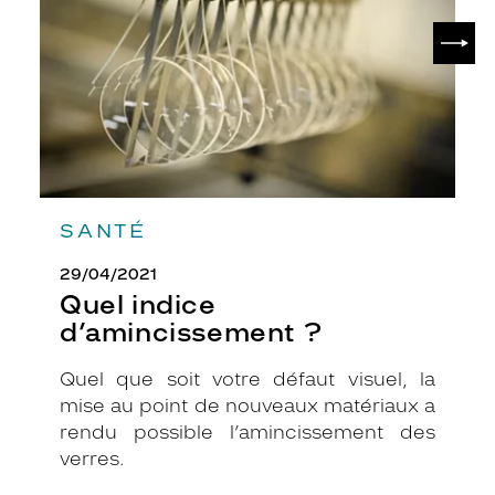
L
SUIV
A
U
R
E
N
.
S
o
b
SANTÉ
r
e
29/04/2021
s
Quel indice
m
a
d’amincissement ?
i
s
Quel que soit votre défaut visuel, la
é
mise au point de nouveaux matériaux a
l
rendu possible l’amincissement des
é
g
verres.
a