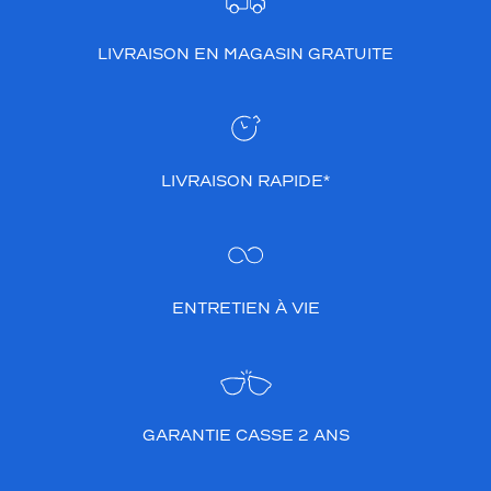
,
e
LIVRAISON EN MAGASIN GRATUITE
l
l
e
s
s
o
LIVRAISON RAPIDE*
n
t
i
d
é
a
ENTRETIEN À VIE
l
e
s
p
o
u
GARANTIE CASSE 2 ANS
r
t