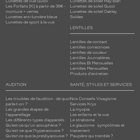
Lunettes de vue Gucci
Lunettes de soleil Ray-Ban
e
Les Forfaits [K] à partir de 39€ -
Lunettes de soleil Gucci
n
monture + verres
Lunettes de soleil Oakley
t
Lunettes anti-lumière bleue
Soldes
Lunettes de sport à la vue
a
LENTILLES
u
x
h
Lentilles de contact
Lentilles correctrices
o
Lentilles de couleur
m
Lentilles Journalières
m
Lentilles Bi Mensuelles
e
Lentilles Mensuelles
s
Produits d'entretien
q
AUDITION
SANTÉ, STYLES ET SERVICES
u
i
c
Les troubles de l’audition : de quoi
Nos Conseils Visagisme
h
parle-t-on ?
Services Krys
Les grandes étapes de
La myopie
e
l'appareillage
Les enfants et la vue
r
Les différents types d’appareils
Le strabisme
c
Qu’est-ce qu'un acouphène ?
Le glaucome : symptômes et
h
Qu'est-ce que l'hyperacousie ?
traitement
e
Qu’est-ce que la presbyacousie ?
Paupière qui tremble ?