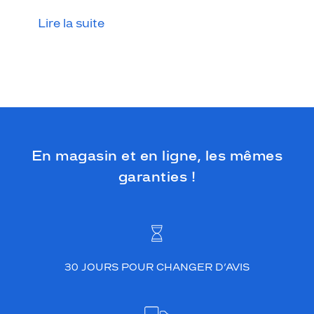
n
t
Lire la suite
e
s
,
n
e
u
t
r
e
En magasin et en ligne, les mêmes
s
m
garanties !
a
i
s
c
l
a
30 JOURS POUR CHANGER D’AVIS
s
s
e
s