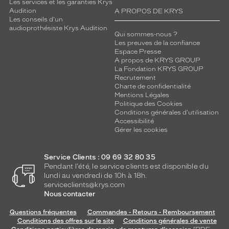
n
Les services et les garanties Krys
Audition
A PROPOS DE KRYS
t
Les conseils d'un
à
audioprothésiste Krys Audition
s
Qui sommes-nous ?
'
Les preuves de la confiance
Espace Presse
a
A propos de KRYS GROUP
f
La Fondation KRYS GROUP
f
Recrutement
i
Charte de confidentialité
r
Mentions Légales
Politique des Cookies
m
Conditions générales d'utilisation
e
Accessibilité
r
Gérer les cookies
d
a
n
Service Clients : 09 69 32 80 35
s
Pendant l'été, le service clients est disponible du
lundi au vendredi de 10h à 18h.
l
serviceclients@krys.com
e
Nous contacter
u
r
Questions fréquentes
Commandes - Retours - Remboursement
v
Conditions des offres sur le site
Conditions générales de vente
i