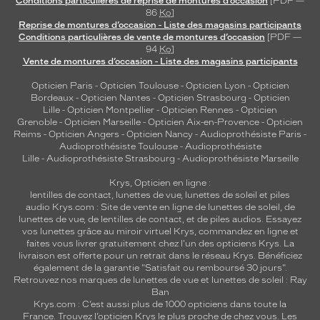
Conditions particulières de reprise de montures d’occasion
[PDF —
e
86
Ko
]
Reprise de montures d’occasion - Liste des magasins participants
.
Conditions particulières de vente de montures d’occasion
[PDF —
94
Ko
]
Dimensions
Vente de montures d’occasion - Liste des magasins participants
de
la
Opticien Paris
-
Opticien Toulouse
-
Opticien Lyon
-
Opticien
monture
Bordeaux
-
Opticien Nantes
-
Opticien Strasbourg
-
Opticien
Lille
-
Opticien Montpellier
-
Opticien Rennes
-
Opticien
Grenoble
-
Opticien Marseille
-
Opticien Aix-en-Provence
-
Opticien
Reims
-
Opticien Angers
-
Opticien Nancy
-
Audioprothésiste Paris
-
Audioprothésiste Toulouse
-
Audioprothésiste
5 mm
 mm
Lille
-
Audioprothésiste Strasbourg
-
Audioprothésiste Marseille
Krys, Opticien en ligne :
lentilles de contact
,
lunettes de vue
,
lunettes de soleil
et
piles
audio
Krys.com : Site de vente en ligne de lunettes de soleil, de
 mm
 mm
lunettes de vue, de
lentilles de contact
, et de piles audios. Essayez
vos lunettes grâce au miroir virtuel Krys, commandez en ligne et
faites vous livrer gratuitement chez l'un des opticiens Krys. La
Détails
livraison est offerte pour un retrait dans le réseau Krys. Bénéficiez
techniques
également de la garantie "Satisfait ou remboursé 30 jours".
Retrouvez nos marques de lunettes de vue et
lunettes de soleil : Ray
Genre
Ban
Krys.com : C’est aussi plus de 1000 opticiens dans toute la
France.
Trouvez l’opticien Krys le plus proche de chez vous
. Les