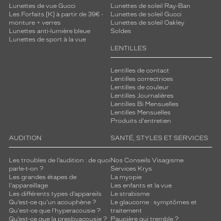
m
Lunettes de vue Gucci
Lunettes de soleil Ray-Ban
Les Forfaits [K] à partir de 39€ -
Lunettes de soleil Gucci
a
monture + verres
Lunettes de soleil Oakley
l
Lunettes anti-lumière bleue
Soldes
i
Lunettes de sport à la vue
s
LENTILLES
t
e
Lentilles de contact
s
Lentilles correctrices
'
Lentilles de couleur
a
Lentilles Journalières
Lentilles Bi Mensuelles
d
Lentilles Mensuelles
a
Produits d'entretien
p
t
AUDITION
SANTÉ, STYLES ET SERVICES
e
à
Les troubles de l’audition : de quoi
Nos Conseils Visagisme
t
parle-t-on ?
Services Krys
o
Les grandes étapes de
La myopie
u
l'appareillage
Les enfants et la vue
t
Les différents types d’appareils
Le strabisme
Qu’est-ce qu'un acouphène ?
Le glaucome : symptômes et
e
Qu'est-ce que l'hyperacousie ?
traitement
s
Qu’est-ce que la presbyacousie ?
Paupière qui tremble ?