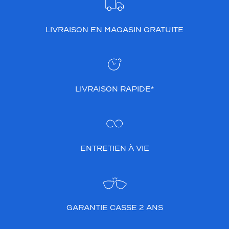
a
b
i
LIVRAISON EN MAGASIN GRATUITE
l
i
t
é
e
LIVRAISON RAPIDE*
t
s
t
y
l
e
ENTRETIEN À VIE
i
c
o
n
i
q
GARANTIE CASSE 2 ANS
u
e