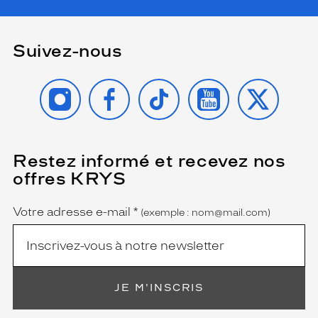
a
v
e
Suivez-nous
c
u
n
INSTAGRAM
FACEBOOK
TIKTOK
YOUTUBE
X
e
s
t
r
u
Restez informé et recevez nos
(Ce
c
champ
offres KRYS
t
est
Name
obligatoire)
u
r
Votre adresse e-mail
*
(exemple : nom@mail.com)
e
l
é
g
è
JE M'INSCRIS
r
e