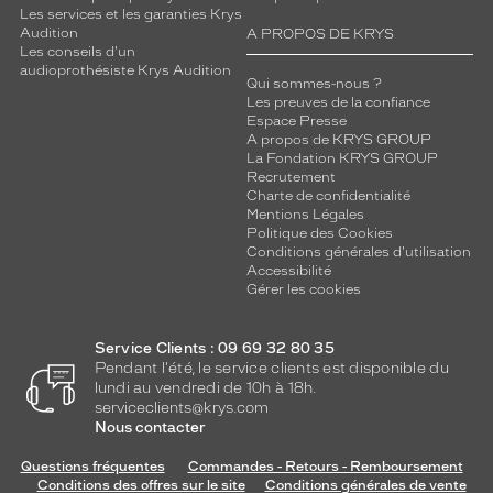
l
Les services et les garanties Krys
e
Audition
A PROPOS DE KRYS
s
Les conseils d'un
m
audioprothésiste Krys Audition
Qui sommes-nous ?
o
Les preuves de la confiance
r
Espace Presse
p
A propos de KRYS GROUP
h
La Fondation KRYS GROUP
Recrutement
o
Charte de confidentialité
l
Mentions Légales
o
Politique des Cookies
g
Conditions générales d'utilisation
i
Accessibilité
Gérer les cookies
e
s
d
Service Clients : 09 69 32 80 35
e
Pendant l'été, le service clients est disponible du
v
lundi au vendredi de 10h à 18h.
i
serviceclients@krys.com
s
Nous contacter
a
g
Questions fréquentes
Commandes - Retours - Remboursement
Conditions des offres sur le site
Conditions générales de vente
e