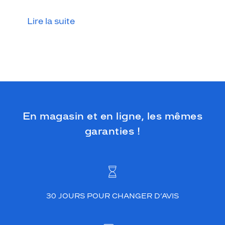
t
i
Lire la suite
o
n
B
i
o
-
A
c
e
t
En magasin et en ligne, les mêmes
a
garanties !
t
e
a
l
l
i
e
30 JOURS POUR CHANGER D’AVIS
d
u
r