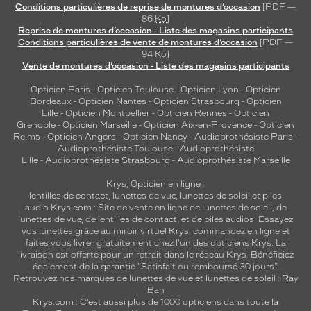
Conditions particulières de reprise de montures d’occasion
[PDF —
o
86
Ko
]
f
Reprise de montures d’occasion - Liste des magasins participants
f
Conditions particulières de vente de montures d’occasion
[PDF —
r
94
Ko
]
Vente de montures d’occasion - Liste des magasins participants
a
n
Opticien Paris
-
Opticien Toulouse
-
Opticien Lyon
-
Opticien
t
Bordeaux
-
Opticien Nantes
-
Opticien Strasbourg
-
Opticien
u
Lille
-
Opticien Montpellier
-
Opticien Rennes
-
Opticien
n
Grenoble
-
Opticien Marseille
-
Opticien Aix-en-Provence
-
Opticien
c
Reims
-
Opticien Angers
-
Opticien Nancy
-
Audioprothésiste Paris
-
Audioprothésiste Toulouse
-
Audioprothésiste
o
Lille
-
Audioprothésiste Strasbourg
-
Audioprothésiste Marseille
n
f
Krys, Opticien en ligne :
o
lentilles de contact
,
lunettes de vue
,
lunettes de soleil
et
piles
r
audio
Krys.com : Site de vente en ligne de lunettes de soleil, de
t
lunettes de vue, de
lentilles de contact
, et de piles audios. Essayez
vos lunettes grâce au miroir virtuel Krys, commandez en ligne et
d
faites vous livrer gratuitement chez l'un des opticiens Krys. La
e
livraison est offerte pour un retrait dans le réseau Krys. Bénéficiez
p
également de la garantie "Satisfait ou remboursé 30 jours".
o
Retrouvez nos marques de lunettes de vue et
lunettes de soleil : Ray
r
Ban
Krys.com : C’est aussi plus de 1000 opticiens dans toute la
t