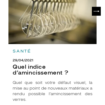
a
n
SUIV
t
.
C
e
m
o
d
è
l
SANTÉ
e
d
29/04/2021
e
Quel indice
l
d’amincissement ?
a
c
Quel que soit votre défaut visuel, la
o
l
mise au point de nouveaux matériaux a
l
rendu possible l’amincissement des
e
verres.
c