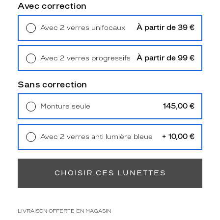
f
Avec correction
o
r
À partir de 39 €
Avec 2 verres unifocaux
m
Retrait en magasin
Offert
e
r
À partir de 99 €
Avec 2 verres progressifs
e
Retrait en magasin
Offert
c
t
Sans correction
a
n
145,00 €
Monture seule
g
Livraison à domicile
5,90 €
u
Retrait en magasin
Offert
l
+ 10,00 €
Avec 2 verres anti lumière bleue
a
Retrait en magasin
Offert
i
r
e
CHOISIR CES LUNETTES
c
e
r
c
LIVRAISON OFFERTE EN MAGASIN