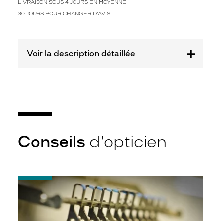
l
LIVRAISON SOUS 4 JOURS EN MOYENNE
é
30 JOURS POUR CHANGER D'AVIS
e
e
n
p
Voir la description détaillée
l
a
s
t
i
q
u
e
Conseils
d'opticien
n
o
i
r
b
-
r
Quel
indice
i
d’amincissement
l
?
l