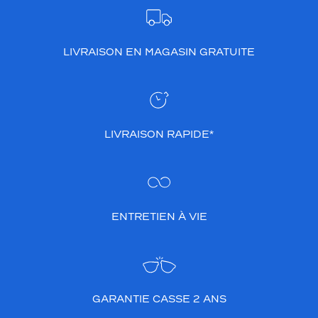
f
o
r
LIVRAISON EN MAGASIN GRATUITE
t
t
o
u
t
e
LIVRAISON RAPIDE*
l
a
j
o
u
r
ENTRETIEN À VIE
n
é
e
,
t
a
GARANTIE CASSE 2 ANS
n