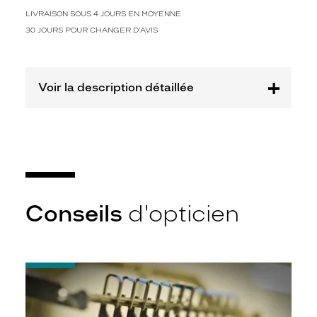
e
s
LIVRAISON SOUS 4 JOURS EN MOYENNE
i
30 JOURS POUR CHANGER D'AVIS
g
n
s
o
Voir la description détaillée
p
h
i
s
t
i
q
u
Conseils
d'opticien
é
u
n
i
-
s
Quel
e
indice
x
d’amincissement
e