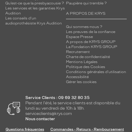
u
Qu’est-ce que la presbyacousie ?
Paupière qui tremble ?
o
Les services et les garanties Krys
t
Audition
A PROPOS DE KRYS
Les conseils d'un
i
audioprothésiste Krys Audition
d
Qui sommes-nous ?
i
Les preuves de la confiance
e
Espace Presse
A propos de KRYS GROUP
n
La Fondation KRYS GROUP
i
Recrutement
n
Charte de confidentialité
d
Mentions Légales
i
Politique des Cookies
s
Conditions générales d'utilisation
Accessibilité
p
Gérer les cookies
e
n
s
Service Clients : 09 69 32 80 35
a
Pendant l'été, le service clients est disponible du
b
lundi au vendredi de 10h à 18h.
l
serviceclients@krys.com
Nous contacter
e
Questions fréquentes
Commandes - Retours - Remboursement
Dimensions