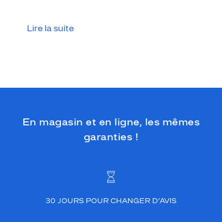
o
b
u
Lire la suite
s
t
e
e
t
l
é
g
e
En magasin et en ligne, les mêmes
r
o
garanties !
f
f
r
e
u
n
c
30 JOURS POUR CHANGER D’AVIS
o
n