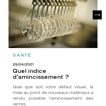
?
.
L
SUIV
a
m
o
n
t
u
r
e
e
SANTÉ
n
p
29/04/2021
l
a
Quel indice
s
d’amincissement ?
t
i
Quel que soit votre défaut visuel, la
q
mise au point de nouveaux matériaux a
u
e
rendu possible l’amincissement des
r
verres.