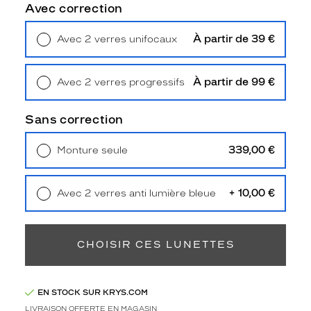
l
Avec correction
b
i
À partir de 39 €
Avec 2 verres unifocaux
c
Retrait en magasin
Offert
o
l
À partir de 99 €
Avec 2 verres progressifs
o
Retrait en magasin
Offert
r
e
Sans correction
p
r
339,00 €
Monture seule
é
Livraison à domicile
5,90 €
s
Retrait en magasin
Offert
e
+ 10,00 €
Avec 2 verres anti lumière bleue
n
Retrait en magasin
Offert
t
e
n
CHOISIR CES LUNETTES
t
u
n
EN STOCK SUR KRYS.COM
d
LIVRAISON OFFERTE EN MAGASIN