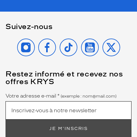
d
i
s
q
Suivez-nous
u
e
l
INSTAGRAM
FACEBOOK
TIKTOK
YOUTUBE
X
a
c
o
m
b
Restez informé et recevez nos
(Ce
i
champ
offres KRYS
est
Name
n
obligatoire)
a
i
Votre adresse e-mail
*
(exemple : nom@mail.com)
s
o
n
d
e
JE M'INSCRIS
c