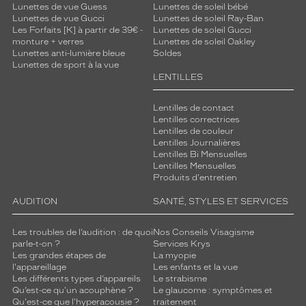
Lunettes de vue Guess
Lunettes de soleil bébé
m
Lunettes de vue Gucci
Lunettes de soleil Ray-Ban
o
Les Forfaits [K] à partir de 39€ -
Lunettes de soleil Gucci
d
monture + verres
Lunettes de soleil Oakley
e
Lunettes anti-lumière bleue
Soldes
r
Lunettes de sport à la vue
n
LENTILLES
e
à
Lentilles de contact
c
Lentilles correctrices
e
Lentilles de couleur
Lentilles Journalières
t
Lentilles Bi Mensuelles
a
Lentilles Mensuelles
c
Produits d'entretien
c
e
AUDITION
SANTÉ, STYLES ET SERVICES
s
s
Les troubles de l’audition : de quoi
Nos Conseils Visagisme
o
parle-t-on ?
Services Krys
i
Les grandes étapes de
La myopie
l'appareillage
Les enfants et la vue
r
Les différents types d’appareils
Le strabisme
e
Qu’est-ce qu'un acouphène ?
Le glaucome : symptômes et
q
Qu'est-ce que l'hyperacousie ?
traitement