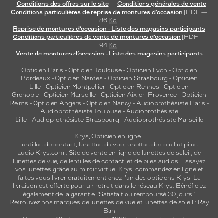
Conditions des offres sur le site
Conditions générales de vente
de
Conditions particulières de reprise de montures d’occasion
[PDF —
la
86
Ko
]
monture
Reprise de montures d’occasion - Liste des magasins participants
Conditions particulières de vente de montures d’occasion
[PDF —
94
Ko
]
Vente de montures d’occasion - Liste des magasins participants
5 mm
 mm
Opticien Paris
-
Opticien Toulouse
-
Opticien Lyon
-
Opticien
Bordeaux
-
Opticien Nantes
-
Opticien Strasbourg
-
Opticien
Lille
-
Opticien Montpellier
-
Opticien Rennes
-
Opticien
Grenoble
-
Opticien Marseille
-
Opticien Aix-en-Provence
-
Opticien
Reims
-
Opticien Angers
-
Opticien Nancy
-
Audioprothésiste Paris
-
 mm
 mm
Audioprothésiste Toulouse
-
Audioprothésiste
Lille
-
Audioprothésiste Strasbourg
-
Audioprothésiste Marseille
Détails
Krys, Opticien en ligne :
techniques
lentilles de contact
,
lunettes de vue
,
lunettes de soleil
et
piles
audio
Krys.com : Site de vente en ligne de lunettes de soleil, de
Genre
lunettes de vue, de
lentilles de contact
, et de piles audios. Essayez
vos lunettes grâce au miroir virtuel Krys, commandez en ligne et
faites vous livrer gratuitement chez l'un des opticiens Krys. La
Mixte
livraison est offerte pour un retrait dans le réseau Krys. Bénéficiez
Forme
également de la garantie "Satisfait ou remboursé 30 jours".
de
Retrouvez nos marques de lunettes de vue et
lunettes de soleil : Ray
la
Ban