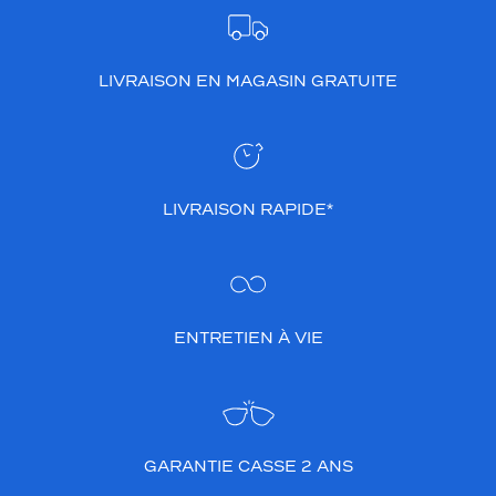
e
s
s
LIVRAISON EN MAGASIN GRATUITE
a
y
e
r
!
LIVRAISON RAPIDE*
Dimensions
de
la
monture
ENTRETIEN À VIE
5 mm
5 mm
GARANTIE CASSE 2 ANS
 mm
 mm