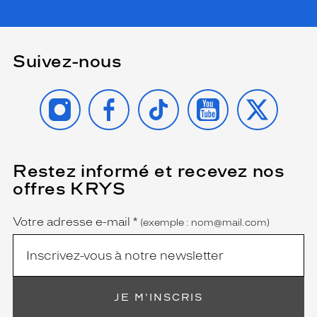
Détails
techniques
Suivez-nous
Genre
Homme
INSTAGRAM
FACEBOOK
TIKTOK
YOUTUBE
X
Forme
de
la
monture
Restez informé et recevez nos
(Ce
Rectangle
champ
offres KRYS
Couleur
est
Name
obligatoire)
de
la
Votre adresse e-mail
*
(exemple : nom@mail.com)
monture
531
Bleu
Fonce
JE M'INSCRIS
Polarisant