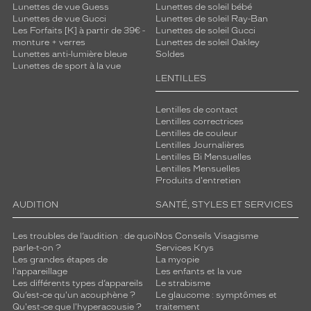
Lunettes de vue Guess
Lunettes de soleil bébé
Métal
Lunettes de vue Gucci
Lunettes de soleil Ray-Ban
Fournisseur
Les Forfaits [K] à partir de 39€ -
Lunettes de soleil Gucci
monture + verres
Lunettes de soleil Oakley
Lunettes anti-lumière bleue
Soldes
Codir
Lunettes de sport à la vue
Marque
LENTILLES
Signature
Krys
Lentilles de contact
Lentilles correctrices
Lentilles de couleur
Lentilles Journalières
Lentilles Bi Mensuelles
Lentilles Mensuelles
Produits d'entretien
AUDITION
SANTÉ, STYLES ET SERVICES
Les troubles de l’audition : de quoi
Nos Conseils Visagisme
parle-t-on ?
Services Krys
Les grandes étapes de
La myopie
l'appareillage
Les enfants et la vue
Les différents types d’appareils
Le strabisme
Qu’est-ce qu'un acouphène ?
Le glaucome : symptômes et
Qu'est-ce que l'hyperacousie ?
traitement