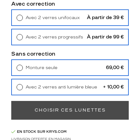
t
Avec correction
e
p
À partir de 39 €
Avec 2 verres unifocaux
a
Retrait en magasin
Offert
i
r
À partir de 99 €
Avec 2 verres progressifs
e
Retrait en magasin
Offert
r
e
Sans correction
c
t
69,00 €
Monture seule
a
Livraison à domicile
5,90 €
n
Retrait en magasin
Offert
g
+ 10,00 €
Avec 2 verres anti lumière bleue
u
Retrait en magasin
Offert
l
a
i
CHOISIR CES LUNETTES
r
e
e
EN STOCK SUR KRYS.COM
n
LIVRAISON OFFERTE EN MAGASIN