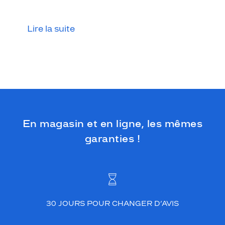
v
a
i
Lire la suite
n
c
u
,
l
e
m
i
e
En magasin et en ligne, les mêmes
u
x
garanties !
r
e
s
t
e
d
e
30 JOURS POUR CHANGER D’AVIS
l
'