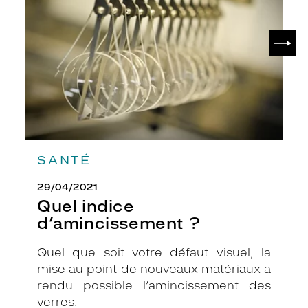
?
o
u
SUIV
s
n
'
Ã
ª
t
e
s
p
SANTÉ
a
s
29/04/2021
e
n
Quel indice
c
d’amincissement ?
o
r
Quel que soit votre défaut visuel, la
e
mise au point de nouveaux matériaux a
c
o
rendu possible l’amincissement des
n
verres.