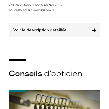
m
é
LIVRAISON SOUS 4 JOURS EN MOYENNE
t
30 JOURS POUR CHANGER D'AVIS
a
l
b
l
Voir la description détaillée
e
u
.
M
e
s
s
i
Conseils
d'opticien
e
u
r
s
-
,
Quel
s
indice
i
d’amincissement
v