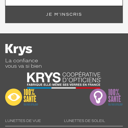
n
p
l
JE M'INSCRIS
a
s
t
i
q
u
e
d
La confiance
e
vous va si bien
q
u
a
l
i
t
é
,
e
l
LUNETTES DE VUE
LUNETTES DE SOLEIL
l