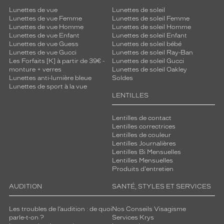
e
Lunettes de vue
Lunettes de soleil
o
Lunettes de vue Femme
Lunettes de soleil Femme
f
Lunettes de vue Homme
Lunettes de soleil Homme
Lunettes de vue Enfant
Lunettes de soleil Enfant
f
Lunettes de vue Guess
Lunettes de soleil bébé
r
Lunettes de vue Gucci
Lunettes de soleil Ray-Ban
e
Les Forfaits [K] à partir de 39€ -
Lunettes de soleil Gucci
u
monture + verres
Lunettes de soleil Oakley
n
Lunettes anti-lumière bleue
Soldes
c
Lunettes de sport à la vue
LENTILLES
o
n
f
Lentilles de contact
o
Lentilles correctrices
Lentilles de couleur
r
Lentilles Journalières
t
Lentilles Bi Mensuelles
s
Lentilles Mensuelles
u
Produits d'entretien
p
é
AUDITION
SANTÉ, STYLES ET SERVICES
r
i
Les troubles de l’audition : de quoi
Nos Conseils Visagisme
e
parle-t-on ?
Services Krys