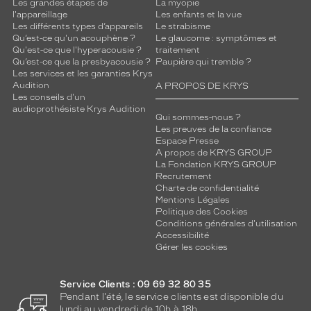
u
Les grandes étapes de
La myopie
l'appareillage
Les enfants et la vue
r
Les différents types d’appareils
Le strabisme
e
Qu’est-ce qu'un acouphène ?
Le glaucome : symptômes et
t
Qu'est-ce que l'hyperacousie ?
traitement
u
Qu’est-ce que la presbyacousie ?
Paupière qui tremble ?
n
Les services et les garanties Krys
Audition
e
A PROPOS DE KRYS
Les conseils d'un
r
audioprothésiste Krys Audition
é
Qui sommes-nous ?
s
Les preuves de la confiance
Espace Presse
i
A propos de KRYS GROUP
s
La Fondation KRYS GROUP
t
Recrutement
a
Charte de confidentialité
n
Mentions Légales
c
Politique des Cookies
Conditions générales d'utilisation
e
Accessibilité
r
Gérer les cookies
e
m
a
Service Clients : 09 69 32 80 35
r
Pendant l'été, le service clients est disponible du
q
lundi au vendredi de 10h à 18h.