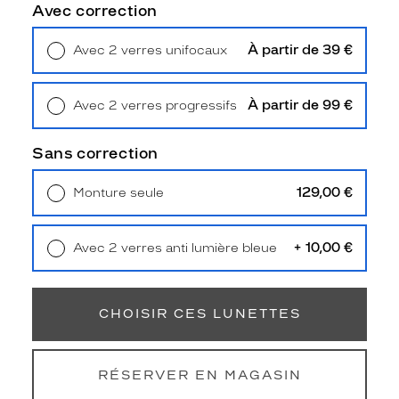
a
Avec correction
c
c
À partir de 39 €
Avec 2 verres unifocaux
o
Retrait en magasin
Offert
m
p
À partir de 99 €
Avec 2 verres progressifs
a
Retrait en magasin
Offert
g
n
Sans correction
é
e
129,00 €
Monture seule
d
Livraison à domicile
5,90 €
e
Retrait en magasin
Offert
v
+ 10,00 €
Avec 2 verres anti lumière bleue
e
Retrait en magasin
Offert
r
r
e
CHOISIR CES LUNETTES
s
o
p
RÉSERVER EN MAGASIN
t