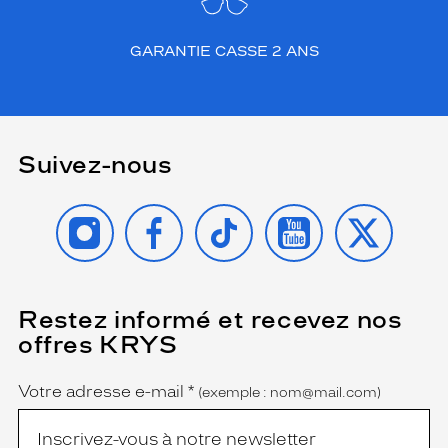
à
v
o
GARANTIE CASSE 2 ANS
t
r
e
s
t
Suivez-nous
y
l
e
INSTAGRAM
FACEBOOK
TIKTOK
YOUTUBE
X
.
F
a
b
r
Restez informé et recevez nos
(Ce
champ
i
offres KRYS
est
Name
q
obligatoire)
u
é
Votre adresse e-mail
*
(exemple : nom@mail.com)
e
e