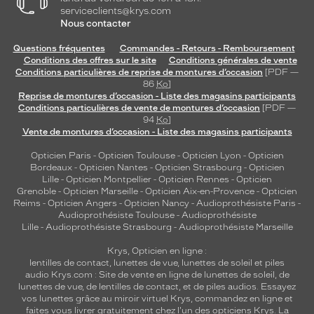
serviceclients@krys.com
u
Nous contacter
a
b
Questions fréquentes
Commandes - Retours - Remboursement
l
Conditions des offres sur le site
Conditions générales de vente
e
Conditions particulières de reprise de montures d’occasion
[PDF —
.
86
Ko
]
O
Reprise de montures d’occasion - Liste des magasins participants
Conditions particulières de vente de montures d’occasion
[PDF —
p
94
Ko
]
t
Vente de montures d’occasion - Liste des magasins participants
e
z
Opticien Paris
-
Opticien Toulouse
-
Opticien Lyon
-
Opticien
p
Bordeaux
-
Opticien Nantes
-
Opticien Strasbourg
-
Opticien
o
Lille
-
Opticien Montpellier
-
Opticien Rennes
-
Opticien
Grenoble
-
Opticien Marseille
-
Opticien Aix-en-Provence
-
Opticien
u
Reims
-
Opticien Angers
-
Opticien Nancy
-
Audioprothésiste Paris
-
r
Audioprothésiste Toulouse
-
Audioprothésiste
l
Lille
-
Audioprothésiste Strasbourg
-
Audioprothésiste Marseille
a
m
Krys, Opticien en ligne :
lentilles de contact
,
lunettes de vue
,
lunettes de soleil
et
piles
o
audio
Krys.com : Site de vente en ligne de lunettes de soleil, de
n
lunettes de vue, de
lentilles de contact
, et de piles audios. Essayez
t
vos lunettes grâce au miroir virtuel Krys, commandez en ligne et
u
faites vous livrer gratuitement chez l'un des opticiens Krys. La