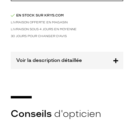
i
q
u
EN STOCK SUR KRYS.COM
e
LIVRAISON OFFERTE EN MAGASIN
s
LIVRAISON SOUS 4 JOURS EN MOYENNE
a
u
30 JOURS POUR CHANGER D'AVIS
f
i
n
Voir la description détaillée
i
b
r
u
n
f
o
n
c
Conseils
d'opticien
é
a
s
p