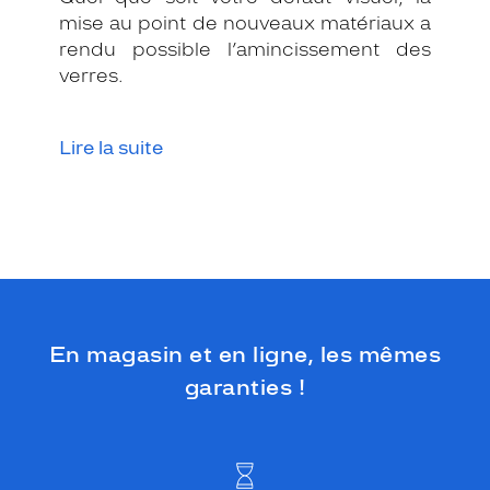
e
mise au point de nouveaux matériaux a
d
rendu possible l’amincissement des
e
f
verres.
o
r
m
Lire la suite
e
c
a
r
r
é
e
a
j
En magasin et en ligne, les mêmes
o
u
garanties !
t
e
u
n
e