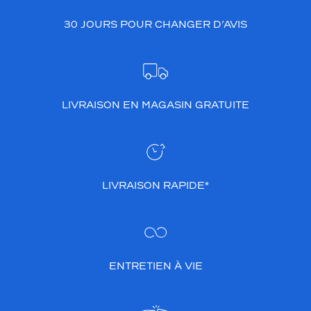
t
30 JOURS POUR CHANGER D’AVIS
o
u
c
h
e
d
LIVRAISON EN MAGASIN GRATUITE
e
s
o
p
h
i
LIVRAISON RAPIDE*
s
t
i
c
a
t
ENTRETIEN À VIE
i
o
n