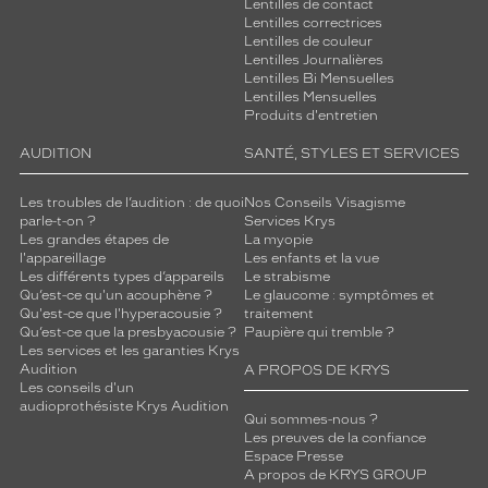
Lentilles de contact
Lentilles correctrices
Détails
Lentilles de couleur
techniques
Lentilles Journalières
Lentilles Bi Mensuelles
Genre
Lentilles Mensuelles
Produits d'entretien
Femme
AUDITION
SANTÉ, STYLES ET SERVICES
Forme
de
Les troubles de l’audition : de quoi
Nos Conseils Visagisme
la
parle-t-on ?
Services Krys
monture
Les grandes étapes de
La myopie
l'appareillage
Les enfants et la vue
Ronde
Les différents types d’appareils
Le strabisme
Couleur
Qu’est-ce qu'un acouphène ?
Le glaucome : symptômes et
de
Qu'est-ce que l'hyperacousie ?
traitement
Qu’est-ce que la presbyacousie ?
Paupière qui tremble ?
la
Les services et les garanties Krys
monture
Audition
A PROPOS DE KRYS
Les conseils d'un
332
audioprothésiste Krys Audition
Qui sommes-nous ?
Ecaille
Les preuves de la confiance
Fonce
Espace Presse
Br
A propos de KRYS GROUP