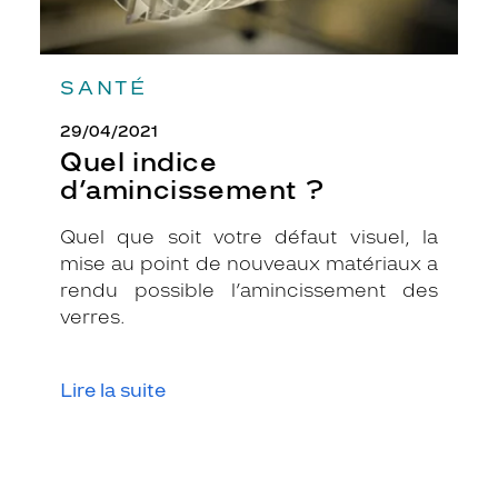
e
m
a
r
SANTÉ
i
e
29/04/2021
p
Quel indice
a
d’amincissement ?
r
f
Quel que soit votre défaut visuel, la
a
mise au point de nouveaux matériaux a
i
t
rendu possible l’amincissement des
e
verres.
m
e
n
Lire la suite
t
a
v
e
c