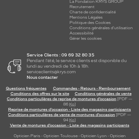
Polarisant
La Fondation KRYS GROUP
Recrutement
Charte de confidentialité
Non
Mentions Légales
Type
Politique des Cookies
de
Conditions générales d'utilisation
verres
Accessibilité
compatibles
Gérer les cookies
Progressifs
Service Clients : 09 69 32 80 35
Unifocaux
Pendant l'été, le service clients est disponible du
Type
lundi au vendredi de 10h à 18h.
de
serviceclients@krys.com
montage
Nous contacter
Cerclé
Questions fréquentes
Commandes - Retours - Remboursement
Taille
Conditions des offres sur le site
Conditions générales de vente
Conditions particulières de reprise de montures d’occasion
[PDF —
de
86
Ko
]
monture
Reprise de montures d’occasion - Liste des magasins participants
Conditions particulières de vente de montures d’occasion
[PDF —
XS
94
Ko
]
Matière
Vente de montures d’occasion - Liste des magasins participants
Opticien Paris
-
Opticien Toulouse
-
Opticien Lyon
-
Opticien
Métal