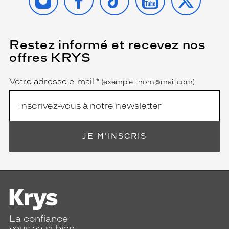
t
l
é
g
Restez informé et recevez nos
(Ce
e
champ
offres KRYS
est
Name
r
obligatoire)
e
t
Votre adresse e-mail
*
(exemple : nom@mail.com)
c
o
n
f
o
JE M'INSCRIS
r
t
a
b
l
e
a
u
La confiance
q
vous va si bien