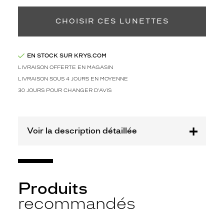
e
m
e
CHOISIR CES LUNETTES
n
t
v
EN STOCK SUR KRYS.COM
o
LIVRAISON OFFERTE EN MAGASIN
u
LIVRAISON SOUS 4 JOURS EN MOYENNE
s
f
30 JOURS POUR CHANGER D'AVIS
a
i
r
Voir la description détaillée
e
l
'
a
d
o
Produits
p
recommandés
t
e
r