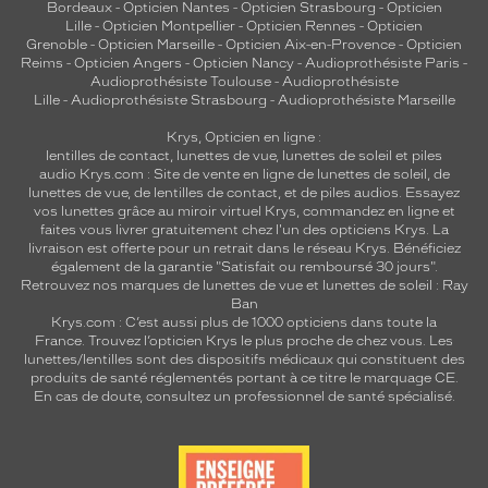
Bordeaux
-
Opticien Nantes
-
Opticien Strasbourg
-
Opticien
Fournisseur
Lille
-
Opticien Montpellier
-
Opticien Rennes
-
Opticien
Grenoble
-
Opticien Marseille
-
Opticien Aix-en-Provence
-
Opticien
Codir
Reims
-
Opticien Angers
-
Opticien Nancy
-
Audioprothésiste Paris
-
Marque
Audioprothésiste Toulouse
-
Audioprothésiste
Siralya
Lille
-
Audioprothésiste Strasbourg
-
Audioprothésiste Marseille
Krys, Opticien en ligne :
lentilles de contact
,
lunettes de vue
,
lunettes de soleil
et
piles
audio
Krys.com : Site de vente en ligne de lunettes de soleil, de
lunettes de vue, de
lentilles de contact
, et de piles audios. Essayez
vos lunettes grâce au miroir virtuel Krys, commandez en ligne et
faites vous livrer gratuitement chez l'un des opticiens Krys. La
livraison est offerte pour un retrait dans le réseau Krys. Bénéficiez
également de la garantie "Satisfait ou remboursé 30 jours".
Retrouvez nos marques de lunettes de vue et
lunettes de soleil : Ray
Ban
Krys.com : C’est aussi plus de 1000 opticiens dans toute la
France.
Trouvez l’opticien Krys le plus proche de chez vous
. Les
lunettes/lentilles sont des dispositifs médicaux qui constituent des
produits de santé réglementés portant à ce titre le marquage CE.
En cas de doute, consultez un professionnel de santé spécialisé.