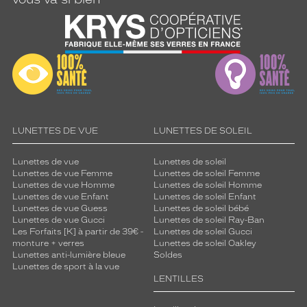
u
o
t
i
d
i
e
n
.
LUNETTES DE VUE
LUNETTES DE SOLEIL
Dimensions
de
la
Lunettes de vue
Lunettes de soleil
Lunettes de vue Femme
Lunettes de soleil Femme
monture
Lunettes de vue Homme
Lunettes de soleil Homme
Lunettes de vue Enfant
Lunettes de soleil Enfant
Lunettes de vue Guess
Lunettes de soleil bébé
Lunettes de vue Gucci
Lunettes de soleil Ray-Ban
Les Forfaits [K] à partir de 39€ -
Lunettes de soleil Gucci
1 mm
0 mm
monture + verres
Lunettes de soleil Oakley
Lunettes anti-lumière bleue
Soldes
Lunettes de sport à la vue
LENTILLES
 mm
 mm