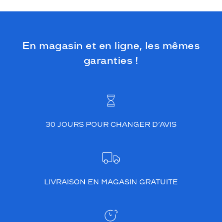
t
o
u
t
En magasin et en ligne, les mêmes
e
s
garanties !
v
o
s
t
e
n
u
30 JOURS POUR CHANGER D’AVIS
e
s
.
S
e
LIVRAISON EN MAGASIN GRATUITE
s
b
o
r