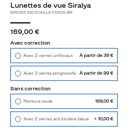
r
Lunettes de vue Siralya
e
SIR2305 332 ECAILLE FONCE BR
d
e
S
169,00 €
i
r
Avec correction
a
l
y
À partir de 39 €
Avec 2 verres unifocaux
a
Retrait en magasin
Offert
v
a
À partir de 99 €
Avec 2 verres progressifs
i
Retrait en magasin
Offert
n
Sans correction
é
v
i
169,00 €
Monture seule
t
Livraison à domicile
5,90 €
a
Retrait en magasin
Offert
b
+ 10,00 €
Avec 2 verres anti lumière bleue
l
Retrait en magasin
Offert