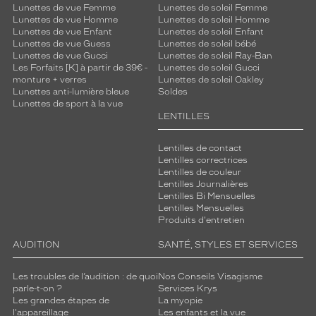
Lunettes de vue Femme
Lunettes de soleil Femme
Lunettes de vue Homme
Lunettes de soleil Homme
Lunettes de vue Enfant
Lunettes de soleil Enfant
Lunettes de vue Guess
Lunettes de soleil bébé
Lunettes de vue Gucci
Lunettes de soleil Ray-Ban
Les Forfaits [K] à partir de 39€ -
Lunettes de soleil Gucci
monture + verres
Lunettes de soleil Oakley
Lunettes anti-lumière bleue
Soldes
Lunettes de sport à la vue
LENTILLES
Lentilles de contact
Lentilles correctrices
Lentilles de couleur
Lentilles Journalières
Lentilles Bi Mensuelles
Lentilles Mensuelles
Produits d'entretien
AUDITION
SANTÉ, STYLES ET SERVICES
Les troubles de l’audition : de quoi
Nos Conseils Visagisme
parle-t-on ?
Services Krys
Les grandes étapes de
La myopie
l'appareillage
Les enfants et la vue