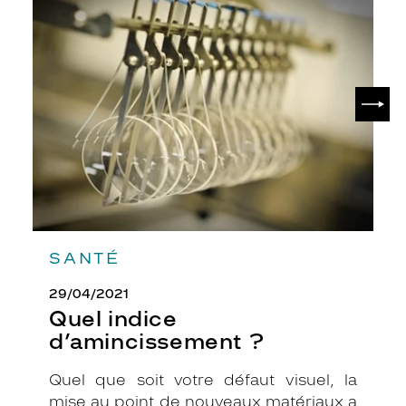
Quel
indice
d’amincissement
?
SUIV
SANTÉ
29/04/2021
Quel indice
d’amincissement ?
Quel que soit votre défaut visuel, la
mise au point de nouveaux matériaux a