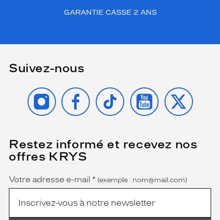
GARANTIE CASSE 2 ANS
Suivez-nous
INSTAGRAM
FACEBOOK
TIKTOK
YOUTUBE
X
Restez informé et recevez nos
(Ce
champ
offres KRYS
est
Name
obligatoire)
Votre adresse e-mail
*
(exemple : nom@mail.com)