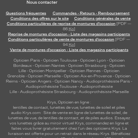
Nous contacter
Questions fréquentes
Commandes - Retours - Remboursement
Conditions des offres sur le site
Conditions générales de vente
Conditions particulières de reprise de montures d’occasion
[PDF —
86
Ko
]
Reprise de montures d’occasion - Liste des magasins participants
Conditions particulières de vente de montures d’occasion
[PDF —
94
Ko
]
Vente de montures d’occasion - Liste des magasins participants
Opticien Paris
-
Opticien Toulouse
-
Opticien Lyon
-
Opticien
Bordeaux
-
Opticien Nantes
-
Opticien Strasbourg
-
Opticien
Lille
-
Opticien Montpellier
-
Opticien Rennes
-
Opticien
Grenoble
-
Opticien Marseille
-
Opticien Aix-en-Provence
-
Opticien
Reims
-
Opticien Angers
-
Opticien Nancy
-
Audioprothésiste Paris
-
Audioprothésiste Toulouse
-
Audioprothésiste
Lille
-
Audioprothésiste Strasbourg
-
Audioprothésiste Marseille
Krys, Opticien en ligne :
lentilles de contact
,
lunettes de vue
,
lunettes de soleil
et
piles
audio
Krys.com : Site de vente en ligne de lunettes de soleil, de
lunettes de vue, de
lentilles de contact
, et de piles audios. Essayez
vos lunettes grâce au miroir virtuel Krys, commandez en ligne et
faites vous livrer gratuitement chez l'un des opticiens Krys. La
livraison est offerte pour un retrait dans le réseau Krys. Bénéficiez