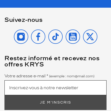
Suivez-nous
INSTAGRAM
FACEBOOK
TIKTOK
YOUTUBE
X
Restez informé et recevez nos
(Ce
champ
offres KRYS
est
Name
obligatoire)
Votre adresse e-mail
*
(exemple : nom@mail.com)
JE M'INSCRIS