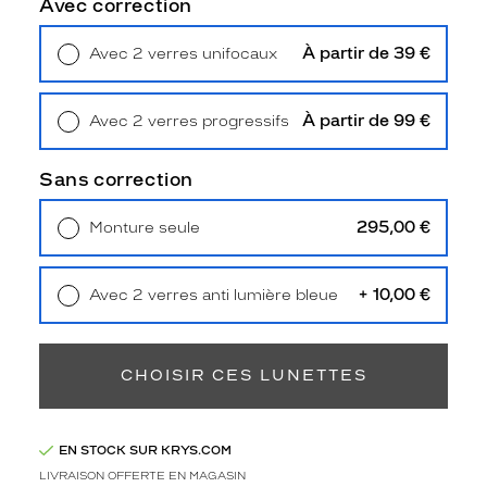
Avec correction
Type
de
montage
À partir de 39 €
Avec 2 verres unifocaux
Retrait en magasin
Offert
Cerclé
Taille
À partir de 99 €
Avec 2 verres progressifs
de
Retrait en magasin
Offert
monture
Sans correction
M
Matière
295,00 €
Monture seule
Livraison à domicile
5,90 €
Métal
Retrait en magasin
Offert
Fournisseur
+ 10,00 €
Avec 2 verres anti lumière bleue
Retrait en magasin
Offert
Marcolin
France
Sas
CHOISIR CES LUNETTES
Marque
Tom
Ford
EN STOCK SUR KRYS.COM
LIVRAISON OFFERTE EN MAGASIN