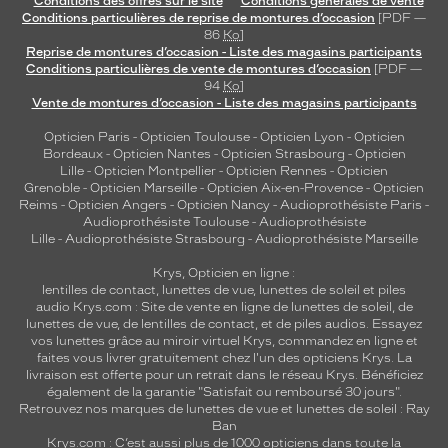
Conditions des offres sur le site
Conditions générales de vente
Conditions particulières de reprise de montures d’occasion
[PDF —
86
Ko
]
Reprise de montures d’occasion - Liste des magasins participants
Conditions particulières de vente de montures d’occasion
[PDF —
94
Ko
]
Vente de montures d’occasion - Liste des magasins participants
Opticien Paris
-
Opticien Toulouse
-
Opticien Lyon
-
Opticien
Bordeaux
-
Opticien Nantes
-
Opticien Strasbourg
-
Opticien
Lille
-
Opticien Montpellier
-
Opticien Rennes
-
Opticien
Grenoble
-
Opticien Marseille
-
Opticien Aix-en-Provence
-
Opticien
Reims
-
Opticien Angers
-
Opticien Nancy
-
Audioprothésiste Paris
-
Audioprothésiste Toulouse
-
Audioprothésiste
Lille
-
Audioprothésiste Strasbourg
-
Audioprothésiste Marseille
Krys, Opticien en ligne :
lentilles de contact
,
lunettes de vue
,
lunettes de soleil
et
piles
audio
Krys.com : Site de vente en ligne de lunettes de soleil, de
lunettes de vue, de
lentilles de contact
, et de piles audios. Essayez
vos lunettes grâce au miroir virtuel Krys, commandez en ligne et
faites vous livrer gratuitement chez l'un des opticiens Krys. La
livraison est offerte pour un retrait dans le réseau Krys. Bénéficiez
également de la garantie "Satisfait ou remboursé 30 jours".
Retrouvez nos marques de lunettes de vue et
lunettes de soleil : Ray
Ban
Krys.com : C’est aussi plus de 1000 opticiens dans toute la