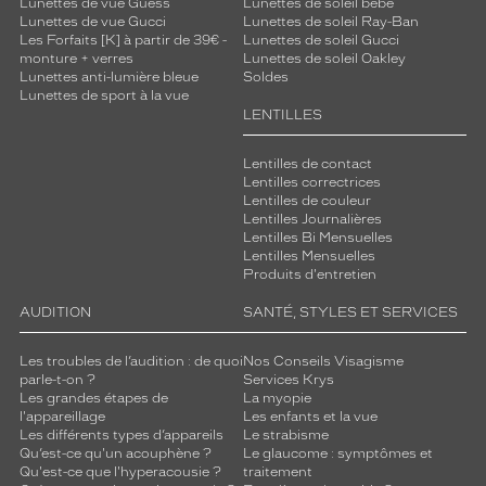
Lunettes de vue Guess
Lunettes de soleil bébé
Lunettes de vue Gucci
Lunettes de soleil Ray-Ban
Les Forfaits [K] à partir de 39€ -
Lunettes de soleil Gucci
monture + verres
Lunettes de soleil Oakley
Lunettes anti-lumière bleue
Soldes
Lunettes de sport à la vue
LENTILLES
Lentilles de contact
Lentilles correctrices
Lentilles de couleur
Lentilles Journalières
Lentilles Bi Mensuelles
Lentilles Mensuelles
Produits d'entretien
AUDITION
SANTÉ, STYLES ET SERVICES
Les troubles de l’audition : de quoi
Nos Conseils Visagisme
parle-t-on ?
Services Krys
Les grandes étapes de
La myopie
l'appareillage
Les enfants et la vue
Les différents types d’appareils
Le strabisme
Qu’est-ce qu'un acouphène ?
Le glaucome : symptômes et
Qu'est-ce que l'hyperacousie ?
traitement