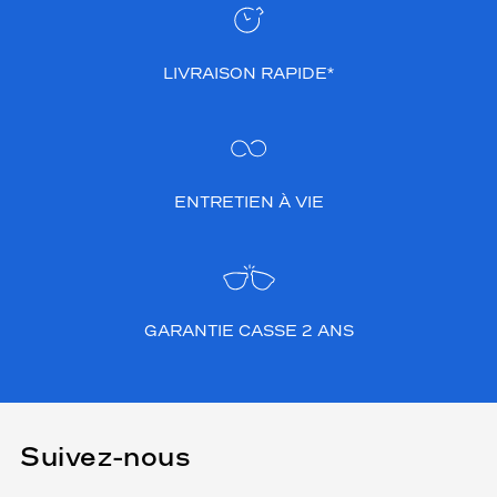
e
p
r
LIVRAISON RAPIDE*
o
f
o
n
d
e
ENTRETIEN À VIE
u
r
é
l
é
g
GARANTIE CASSE 2 ANS
a
n
t
e
t
Suivez-nous
o
u