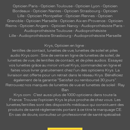
t
Opticien Paris
-
Opticien Toulouse
-
Opticien Lyon
-
Opticien
é
Bordeaux
-
Opticien Nantes
-
Opticien Strasbourg
-
Opticien
Lille
-
Opticien Montpellier
-
Opticien Rennes
-
Opticien
l
Grenoble
-
Opticien Marseille
-
Opticien Aix-en-Provence
-
Opticien
a
Reims
-
Opticien Angers
-
Opticien Nancy
-
Audioprothésiste Paris
-
r
Audioprothésiste Toulouse
-
Audioprothésiste
é
Lille
-
Audioprothésiste Strasbourg
-
Audioprothésiste Marseille
f
é
Krys, Opticien en ligne :
lentilles de contact
,
lunettes de vue
,
lunettes de soleil
et
piles
r
audio
Krys.com : Site de vente en ligne de lunettes de soleil, de
e
lunettes de vue, de
lentilles de contact
, et de piles audios. Essayez
n
vos lunettes grâce au miroir virtuel Krys, commandez en ligne et
c
faites vous livrer gratuitement chez l'un des opticiens Krys. La
e
livraison est offerte pour un retrait dans le réseau Krys. Bénéficiez
G
également de la garantie "Satisfait ou remboursé 30 jours".
Retrouvez nos marques de lunettes de vue et
lunettes de soleil : Ray
a
Ban
m
Krys.com : C’est aussi plus de 1000 opticiens dans toute la
e
France.
Trouvez l’opticien Krys le plus proche de chez vous
. Les
O
lunettes/lentilles sont des dispositifs médicaux qui constituent des
v
produits de santé réglementés portant à ce titre le marquage CE.
En cas de doute, consultez un professionnel de santé spécialisé.
e
r
2