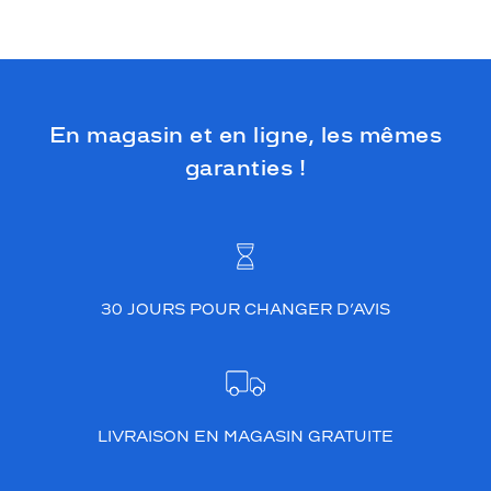
b
l
e
u
f
o
En magasin et en ligne, les mêmes
n
c
garanties !
é
c
r
i
s
t
30 JOURS POUR CHANGER D’AVIS
a
l
o
f
f
r
LIVRAISON EN MAGASIN GRATUITE
e
u
n