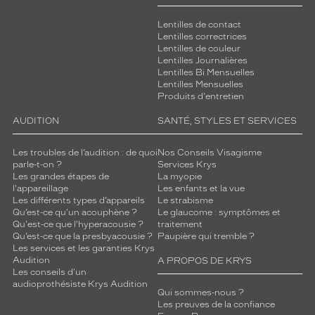
p
a
Lentilles de contact
r
Lentilles correctrices
Lentilles de couleur
e
Lentilles Journalières
n
Lentilles Bi Mensuelles
c
Lentilles Mensuelles
e
Produits d'entretien
s
u
AUDITION
SANTÉ, STYLES ET SERVICES
b
t
Les troubles de l’audition : de quoi
Nos Conseils Visagisme
i
parle-t-on ?
Services Krys
Les grandes étapes de
La myopie
l
l'appareillage
Les enfants et la vue
e
Les différents types d’appareils
Le strabisme
.
Qu’est-ce qu'un acouphène ?
Le glaucome : symptômes et
F
Qu'est-ce que l'hyperacousie ?
traitement
a
Qu’est-ce que la presbyacousie ?
Paupière qui tremble ?
b
Les services et les garanties Krys
Audition
A PROPOS DE KRYS
r
Les conseils d'un
i
audioprothésiste Krys Audition
q
Qui sommes-nous ?
u
Les preuves de la confiance