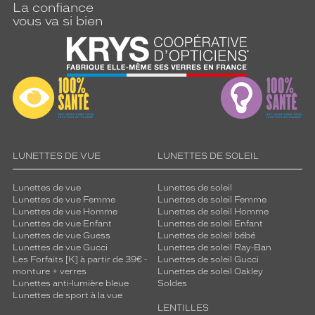
t
La confiance
é
vous va si bien
v
i
s
u
e
l
l
e
g
r
LUNETTES DE VUE
LUNETTES DE SOLEIL
â
c
Lunettes de vue
Lunettes de soleil
e
Lunettes de vue Femme
Lunettes de soleil Femme
à
Lunettes de vue Homme
Lunettes de soleil Homme
Lunettes de vue Enfant
Lunettes de soleil Enfant
s
Lunettes de vue Guess
Lunettes de soleil bébé
a
Lunettes de vue Gucci
Lunettes de soleil Ray-Ban
t
Les Forfaits [K] à partir de 39€ -
Lunettes de soleil Gucci
r
monture + verres
Lunettes de soleil Oakley
a
Lunettes anti-lumière bleue
Soldes
n
Lunettes de sport à la vue
LENTILLES
s