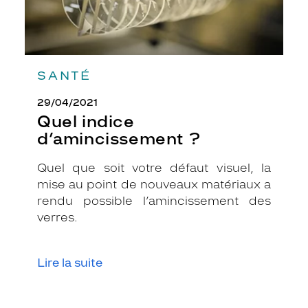
u
e
e
t
m
SANTÉ
o
d
29/04/2021
e
Quel indice
r
n
d’amincissement ?
e
.
Quel que soit votre défaut visuel, la
S
mise au point de nouveaux matériaux a
o
rendu possible l’amincissement des
n
c
verres.
o
l
o
Lire la suite
r
i
s