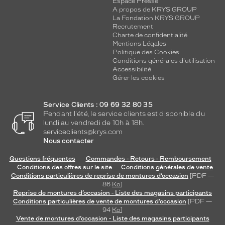
Espace Presse
é
A propos de KRYS GROUP
e
La Fondation KRYS GROUP
e
Recrutement
n
Charte de confidentialité
a
Mentions Légales
c
Politique des Cookies
Conditions générales d'utilisation
é
Accessibilité
t
Gérer les cookies
a
t
e
Service Clients : 09 69 32 80 35
d
Pendant l'été, le service clients est disponible du
e
lundi au vendredi de 10h à 18h.
serviceclients@krys.com
h
Nous contacter
a
u
Questions fréquentes
Commandes - Retours - Remboursement
t
Conditions des offres sur le site
Conditions générales de vente
e
Conditions particulières de reprise de montures d’occasion
[PDF —
q
86
Ko
]
u
Reprise de montures d’occasion - Liste des magasins participants
Conditions particulières de vente de montures d’occasion
[PDF —
a
94
Ko
]
l
Vente de montures d’occasion - Liste des magasins participants
i