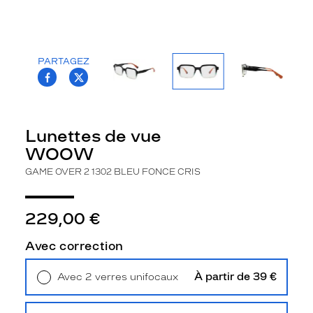
v
e
r
2
PARTAGEZ
p
T.PROJECT.KRYS.FRONT.SHARE_FACEBOO
T.PROJECT.KRYS.FRONT.SHARE_TWI
o
u
r
h
Lunettes de vue
o
WOOW
m
m
GAME OVER 2 1302 BLEU FONCE CRIS
e
p
r
229,00 €
o
p
Avec correction
o
s
À partir de 39 €
Avec 2 verres unifocaux
e
Retrait en magasin
Offert
u
n