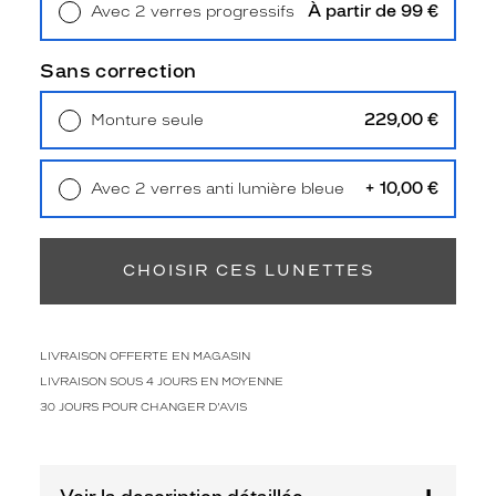
e
À partir de 99 €
Avec 2 verres progressifs
s
Retrait en magasin
Offert
i
Sans correction
l
h
229,00 €
Monture seule
o
Livraison à domicile
5,90 €
u
Retrait en magasin
Offert
e
t
+ 10,00 €
Avec 2 verres anti lumière bleue
t
Retrait en magasin
Offert
e
r
CHOISIR CES LUNETTES
e
c
t
a
LIVRAISON OFFERTE EN MAGASIN
n
LIVRAISON SOUS 4 JOURS EN MOYENNE
g
u
30 JOURS POUR CHANGER D'AVIS
l
a
i