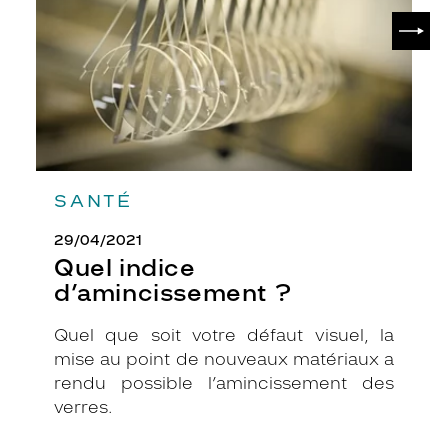
e
SUIV
s
o
n
t
p
a
r
f
a
SANTÉ
i
t
29/04/2021
e
Quel indice
s
d’amincissement ?
p
o
u
Quel que soit votre défaut visuel, la
r
mise au point de nouveaux matériaux a
v
rendu possible l’amincissement des
o
verres.
u
s