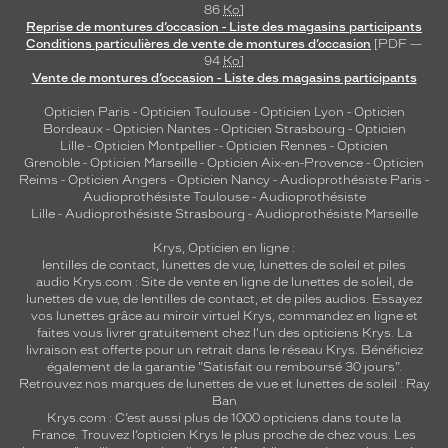
86
Ko
]
d
Reprise de montures d’occasion - Liste des magasins participants
e
Conditions particulières de vente de montures d’occasion
[PDF —
c
94
Ko
]
h
Vente de montures d’occasion - Liste des magasins participants
i
Opticien Paris
-
Opticien Toulouse
-
Opticien Lyon
-
Opticien
c
Bordeaux
-
Opticien Nantes
-
Opticien Strasbourg
-
Opticien
e
Lille
-
Opticien Montpellier
-
Opticien Rennes
-
Opticien
t
Grenoble
-
Opticien Marseille
-
Opticien Aix-en-Provence
-
Opticien
d
Reims
-
Opticien Angers
-
Opticien Nancy
-
Audioprothésiste Paris
-
'
Audioprothésiste Toulouse
-
Audioprothésiste
Lille
-
Audioprothésiste Strasbourg
-
Audioprothésiste Marseille
é
l
Krys, Opticien en ligne :
é
lentilles de contact
,
lunettes de vue
,
lunettes de soleil
et
piles
g
audio
Krys.com : Site de vente en ligne de lunettes de soleil, de
a
lunettes de vue, de
lentilles de contact
, et de piles audios. Essayez
n
vos lunettes grâce au miroir virtuel Krys, commandez en ligne et
faites vous livrer gratuitement chez l'un des opticiens Krys. La
c
livraison est offerte pour un retrait dans le réseau Krys. Bénéficiez
e
également de la garantie "Satisfait ou remboursé 30 jours".
.
Retrouvez nos marques de lunettes de vue et
lunettes de soleil : Ray
Ban
Dimensions
Krys.com : C’est aussi plus de 1000 opticiens dans toute la
de
France.
Trouvez l’opticien Krys le plus proche de chez vous
. Les