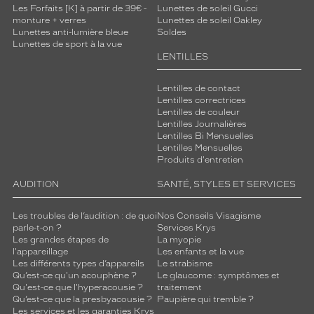
é
Les Forfaits [K] à partir de 39€ -
Lunettes de soleil Gucci
monture + verres
Lunettes de soleil Oakley
s
Lunettes anti-lumière bleue
Soldes
u
Lunettes de sport à la vue
r
LENTILLES
l
e
Lentilles de contact
c
Lentilles correctrices
ô
Lentilles de couleur
t
Lentilles Journalières
é
Lentilles Bi Mensuelles
Lentilles Mensuelles
,
Produits d'entretien
c
e
AUDITION
SANTÉ, STYLES ET SERVICES
q
u
Les troubles de l’audition : de quoi
Nos Conseils Visagisme
i
parle-t-on ?
Services Krys
c
Les grandes étapes de
La myopie
o
l'appareillage
Les enfants et la vue
n
Les différents types d’appareils
Le strabisme
f
Qu’est-ce qu'un acouphène ?
Le glaucome : symptômes et
Qu'est-ce que l'hyperacousie ?
traitement
è
Qu’est-ce que la presbyacousie ?
Paupière qui tremble ?
r
Les services et les garanties Krys