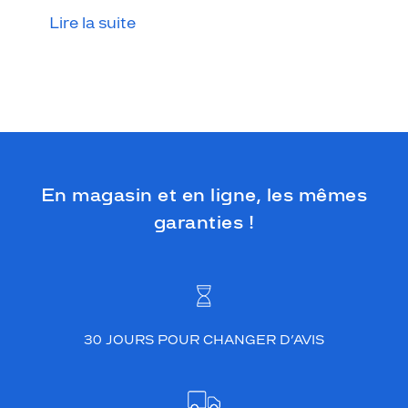
!
Lire la suite
D
'
a
p
p
a
r
e
n
c
En magasin et en ligne, les mêmes
e
garanties !
d
'
a
b
o
r
d
30 JOURS POUR CHANGER D’AVIS
s
o
b
r