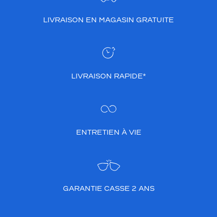
e
a
LIVRAISON EN MAGASIN GRATUITE
v
e
c
l
e
u
LIVRAISON RAPIDE*
r
m
o
n
t
ENTRETIEN À VIE
u
r
e
c
a
r
GARANTIE CASSE 2 ANS
r
é
e