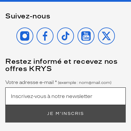
n
o
Suivez-nous
i
r
e
INSTAGRAM
FACEBOOK
TIKTOK
YOUTUBE
X
,
e
l
l
e
Restez informé et recevez nos
(Ce
s
champ
offres KRYS
s
est
Name
obligatoire)
o
n
Votre adresse e-mail
*
(exemple : nom@mail.com)
t
r
e
h
a
JE M'INSCRIS
u
s
s