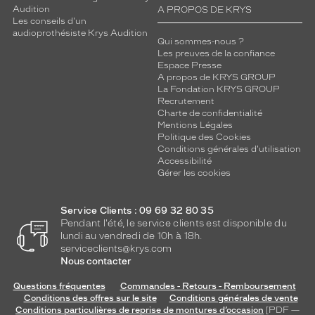
e
Audition
A PROPOS DE KRYS
à
Les conseils d'un
c
audioprothésiste Krys Audition
Qui sommes-nous ?
e
Les preuves de la confiance
t
Espace Presse
t
A propos de KRYS GROUP
e
La Fondation KRYS GROUP
m
Recrutement
Charte de confidentialité
o
Mentions Légales
n
Politique des Cookies
t
Conditions générales d'utilisation
u
Accessibilité
r
Gérer les cookies
e
u
Service Clients : 09 69 32 80 35
n
Pendant l'été, le service clients est disponible du
e
lundi au vendredi de 10h à 18h.
t
serviceclients@krys.com
o
Nous contacter
u
c
Questions fréquentes
Commandes - Retours - Remboursement
h
Conditions des offres sur le site
Conditions générales de vente
Conditions particulières de reprise de montures d’occasion
[PDF —
e