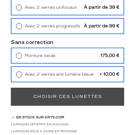
x
À partir de 39 €
Avec 2 verres unifocaux
c
Retrait en magasin
Offert
e
s
À partir de 99 €
Avec 2 verres progressifs
s
Retrait en magasin
Offert
i
v
Sans correction
e
m
175,00 €
Monture seule
e
Livraison à domicile
5,90 €
n
Retrait en magasin
Offert
t
+ 10,00 €
Avec 2 verres anti lumière bleue
b
Retrait en magasin
Offert
a
s
i
CHOISIR CES LUNETTES
q
u
e
s
EN STOCK SUR KRYS.COM
,
LIVRAISON OFFERTE EN MAGASIN
c
LIVRAISON SOUS 4 JOURS EN MOYENNE