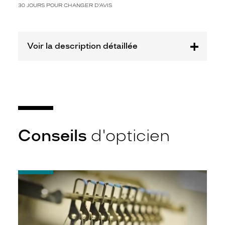
e
30 JOURS POUR CHANGER D'AVIS
s
l
u
n
Voir la description détaillée
e
t
t
e
s
Z
a
d
Conseils
d'opticien
i
g
&
V
o
-
l
Quel
t
indice
d’amincissement
a
?
i
r