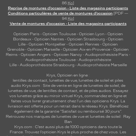
86
Ko
]
Reprise de montures d’occasion - Liste des magasins participants
Conditions particulières de vente de montures d’occasion
[PDF —
94
Ko
]
Vente de montures d’occasion - Liste des magasins participants
Opticien Paris
-
Opticien Toulouse
-
Opticien Lyon
-
Opticien
Bordeaux
-
Opticien Nantes
-
Opticien Strasbourg
-
Opticien
Lille
-
Opticien Montpellier
-
Opticien Rennes
-
Opticien
Grenoble
-
Opticien Marseille
-
Opticien Aix-en-Provence
-
Opticien
Reims
-
Opticien Angers
-
Opticien Nancy
-
Audioprothésiste Paris
-
Audioprothésiste Toulouse
-
Audioprothésiste
Lille
-
Audioprothésiste Strasbourg
-
Audioprothésiste Marseille
Krys, Opticien en ligne :
lentilles de contact
,
lunettes de vue
,
lunettes de soleil
et
piles
audio
Krys.com : Site de vente en ligne de lunettes de soleil, de
lunettes de vue, de
lentilles de contact
, et de piles audios. Essayez
vos lunettes grâce au miroir virtuel Krys, commandez en ligne et
faites vous livrer gratuitement chez l'un des opticiens Krys. La
livraison est offerte pour un retrait dans le réseau Krys. Bénéficiez
également de la garantie "Satisfait ou remboursé 30 jours".
Retrouvez nos marques de lunettes de vue et
lunettes de soleil : Ray
Ban
Krys.com : C’est aussi plus de 1000 opticiens dans toute la
France.
Trouvez l’opticien Krys le plus proche de chez vous
. Les