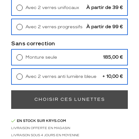
Unifocaux
À partir de 39 €
Avec 2 verres unifocaux
Type
Retrait en magasin
Offert
de
montage
À partir de 99 €
Avec 2 verres progressifs
Cerclé
Retrait en magasin
Offert
Taille
Sans correction
de
monture
185,00 €
Monture seule
Livraison à domicile
5,90 €
S
Retrait en magasin
Offert
discountDetail
+ 10,00 €
Avec 2 verres anti lumière bleue
-20%
Retrait en magasin
Offert
Afficher
la
CHOISIR CES LUNETTES
mention
Prix
web
EN STOCK SUR KRYS.COM
Non
LIVRAISON OFFERTE EN MAGASIN
Matière
LIVRAISON SOUS 4 JOURS EN MOYENNE