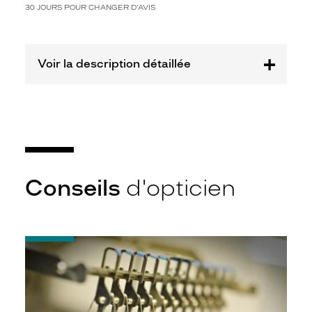
30 JOURS POUR CHANGER D'AVIS
Plastique
Fournisseur
De
Voir la description détaillée
Rigo
France
Marque
Zadig
&
Voltaire
Conseils
d'opticien
-
Quel
indice
d’amincissement
?