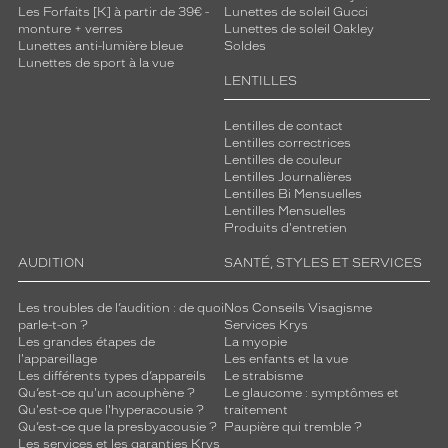
Les Forfaits [K] à partir de 39€ -
Lunettes de soleil Gucci
monture + verres
Lunettes de soleil Oakley
Lunettes anti-lumière bleue
Soldes
Lunettes de sport à la vue
LENTILLES
Lentilles de contact
Lentilles correctrices
Lentilles de couleur
Lentilles Journalières
Lentilles Bi Mensuelles
Lentilles Mensuelles
Produits d'entretien
AUDITION
SANTÉ, STYLES ET SERVICES
Les troubles de l’audition : de quoi
Nos Conseils Visagisme
parle-t-on ?
Services Krys
Les grandes étapes de
La myopie
l'appareillage
Les enfants et la vue
Les différents types d’appareils
Le strabisme
Qu’est-ce qu'un acouphène ?
Le glaucome : symptômes et
Qu'est-ce que l'hyperacousie ?
traitement
Qu’est-ce que la presbyacousie ?
Paupière qui tremble ?
Les services et les garanties Krys