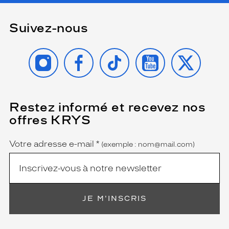
Suivez-nous
INSTAGRAM
FACEBOOK
TIKTOK
YOUTUBE
X
Restez informé et recevez nos
(Ce
champ
offres KRYS
est
Name
obligatoire)
Votre adresse e-mail
*
(exemple : nom@mail.com)
JE M'INSCRIS