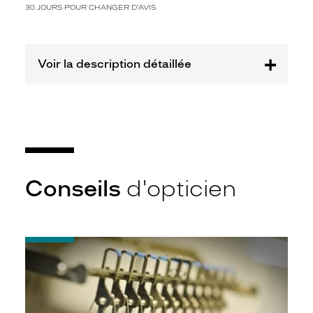
30 JOURS POUR CHANGER D'AVIS
Rigo
France
Marque
Zadig
Voir la description détaillée
&
Voltaire
Conseils
d'opticien
-
Quel
indice
d’amincissement
?