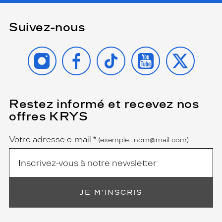
Suivez-nous
INSTAGRAM
FACEBOOK
TIKTOK
YOUTUBE
X
Restez informé et recevez nos
(Ce
champ
offres KRYS
est
Name
obligatoire)
Votre adresse e-mail
*
(exemple : nom@mail.com)
JE M'INSCRIS