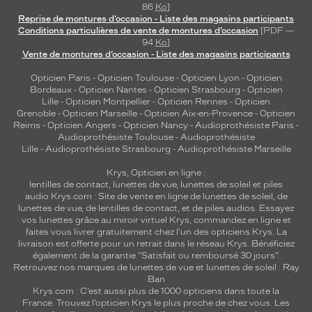
86
Ko
]
Reprise de montures d’occasion - Liste des magasins participants
Conditions particulières de vente de montures d’occasion
[PDF —
94
Ko
]
Vente de montures d’occasion - Liste des magasins participants
Opticien Paris
-
Opticien Toulouse
-
Opticien Lyon
-
Opticien
Bordeaux
-
Opticien Nantes
-
Opticien Strasbourg
-
Opticien
Lille
-
Opticien Montpellier
-
Opticien Rennes
-
Opticien
Grenoble
-
Opticien Marseille
-
Opticien Aix-en-Provence
-
Opticien
Reims
-
Opticien Angers
-
Opticien Nancy
-
Audioprothésiste Paris
-
Audioprothésiste Toulouse
-
Audioprothésiste
Lille
-
Audioprothésiste Strasbourg
-
Audioprothésiste Marseille
Krys, Opticien en ligne :
lentilles de contact
,
lunettes de vue
,
lunettes de soleil
et
piles
audio
Krys.com : Site de vente en ligne de lunettes de soleil, de
lunettes de vue, de
lentilles de contact
, et de piles audios. Essayez
vos lunettes grâce au miroir virtuel Krys, commandez en ligne et
faites vous livrer gratuitement chez l'un des opticiens Krys. La
livraison est offerte pour un retrait dans le réseau Krys. Bénéficiez
également de la garantie "Satisfait ou remboursé 30 jours".
Retrouvez nos marques de lunettes de vue et
lunettes de soleil : Ray
Ban
Krys.com : C’est aussi plus de 1000 opticiens dans toute la
France.
Trouvez l’opticien Krys le plus proche de chez vous
. Les