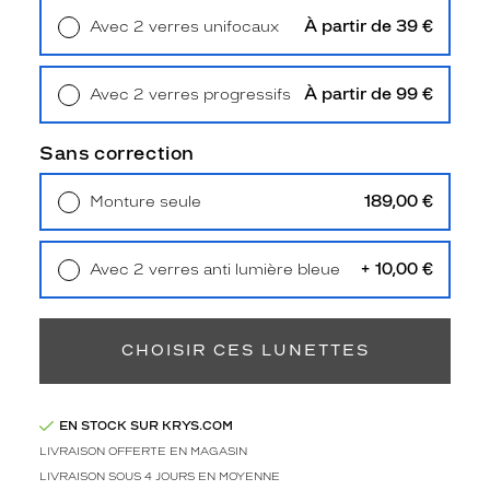
Type
À partir de 39 €
Avec 2 verres unifocaux
de
Retrait en magasin
Offert
montage
Cerclé
À partir de 99 €
Avec 2 verres progressifs
Taille
Retrait en magasin
Offert
de
Sans correction
monture
189,00 €
Monture seule
M
Livraison à domicile
5,90 €
Afficher
Retrait en magasin
Offert
la
mention
+ 10,00 €
Avec 2 verres anti lumière bleue
Prix
Retrait en magasin
Offert
web
CHOISIR CES LUNETTES
Non
Matière
Plastique
EN STOCK SUR KRYS.COM
Fournisseur
LIVRAISON OFFERTE EN MAGASIN
LIVRAISON SOUS 4 JOURS EN MOYENNE
De