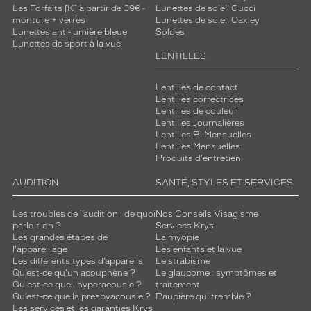
Les Forfaits [K] à partir de 39€ -
Lunettes de soleil Gucci
monture + verres
Lunettes de soleil Oakley
Lunettes anti-lumière bleue
Soldes
Lunettes de sport à la vue
LENTILLES
Lentilles de contact
Lentilles correctrices
Lentilles de couleur
Lentilles Journalières
Lentilles Bi Mensuelles
Lentilles Mensuelles
Produits d'entretien
AUDITION
SANTÉ, STYLES ET SERVICES
Les troubles de l’audition : de quoi
Nos Conseils Visagisme
parle-t-on ?
Services Krys
Les grandes étapes de
La myopie
l'appareillage
Les enfants et la vue
Les différents types d’appareils
Le strabisme
Qu’est-ce qu'un acouphène ?
Le glaucome : symptômes et
Qu'est-ce que l'hyperacousie ?
traitement
Qu’est-ce que la presbyacousie ?
Paupière qui tremble ?
Les services et les garanties Krys