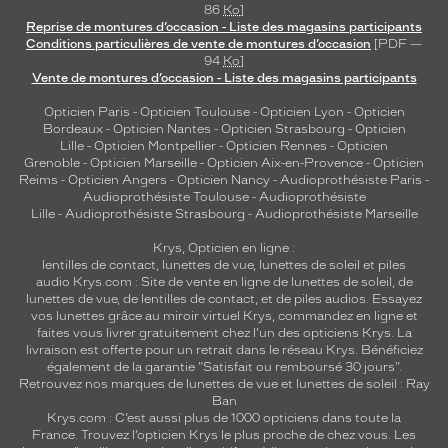
86
Ko
]
Reprise de montures d’occasion - Liste des magasins participants
Conditions particulières de vente de montures d’occasion
[PDF —
94
Ko
]
Vente de montures d’occasion - Liste des magasins participants
Opticien Paris
-
Opticien Toulouse
-
Opticien Lyon
-
Opticien
Bordeaux
-
Opticien Nantes
-
Opticien Strasbourg
-
Opticien
Lille
-
Opticien Montpellier
-
Opticien Rennes
-
Opticien
Grenoble
-
Opticien Marseille
-
Opticien Aix-en-Provence
-
Opticien
Reims
-
Opticien Angers
-
Opticien Nancy
-
Audioprothésiste Paris
-
Audioprothésiste Toulouse
-
Audioprothésiste
Lille
-
Audioprothésiste Strasbourg
-
Audioprothésiste Marseille
Krys, Opticien en ligne :
lentilles de contact
,
lunettes de vue
,
lunettes de soleil
et
piles
audio
Krys.com : Site de vente en ligne de lunettes de soleil, de
lunettes de vue, de
lentilles de contact
, et de piles audios. Essayez
vos lunettes grâce au miroir virtuel Krys, commandez en ligne et
faites vous livrer gratuitement chez l'un des opticiens Krys. La
livraison est offerte pour un retrait dans le réseau Krys. Bénéficiez
également de la garantie "Satisfait ou remboursé 30 jours".
Retrouvez nos marques de lunettes de vue et
lunettes de soleil : Ray
Ban
Krys.com : C’est aussi plus de 1000 opticiens dans toute la
France.
Trouvez l’opticien Krys le plus proche de chez vous
. Les