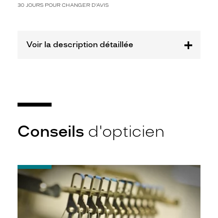
30 JOURS POUR CHANGER D'AVIS
Rigo
France
Marque
Zadig
Voir la description détaillée
&
Voltaire
Conseils
d'opticien
-
Quel
indice
d’amincissement
?