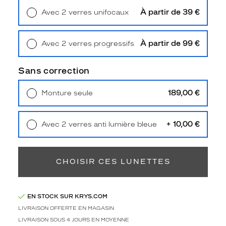
Type
À partir de 39 €
Avec 2 verres unifocaux
de
Retrait en magasin
Offert
montage
Cerclé
À partir de 99 €
Avec 2 verres progressifs
Taille
Retrait en magasin
Offert
de
Sans correction
monture
189,00 €
Monture seule
M
Livraison à domicile
5,90 €
Afficher
Retrait en magasin
Offert
la
mention
+ 10,00 €
Avec 2 verres anti lumière bleue
Prix
Retrait en magasin
Offert
web
CHOISIR CES LUNETTES
Non
Matière
Plastique
EN STOCK SUR KRYS.COM
Fournisseur
LIVRAISON OFFERTE EN MAGASIN
LIVRAISON SOUS 4 JOURS EN MOYENNE
De