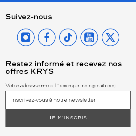
Suivez-nous
INSTAGRAM
FACEBOOK
TIKTOK
YOUTUBE
X
Restez informé et recevez nos
(Ce
champ
offres KRYS
est
Name
obligatoire)
Votre adresse e-mail
*
(exemple : nom@mail.com)
JE M'INSCRIS