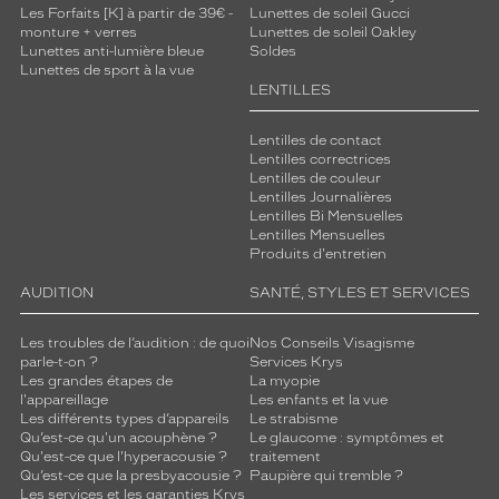
Les Forfaits [K] à partir de 39€ -
Lunettes de soleil Gucci
monture + verres
Lunettes de soleil Oakley
Lunettes anti-lumière bleue
Soldes
Lunettes de sport à la vue
LENTILLES
Lentilles de contact
Lentilles correctrices
Lentilles de couleur
Lentilles Journalières
Lentilles Bi Mensuelles
Lentilles Mensuelles
Produits d'entretien
AUDITION
SANTÉ, STYLES ET SERVICES
Les troubles de l’audition : de quoi
Nos Conseils Visagisme
parle-t-on ?
Services Krys
Les grandes étapes de
La myopie
l'appareillage
Les enfants et la vue
Les différents types d’appareils
Le strabisme
Qu’est-ce qu'un acouphène ?
Le glaucome : symptômes et
Qu'est-ce que l'hyperacousie ?
traitement
Qu’est-ce que la presbyacousie ?
Paupière qui tremble ?
Les services et les garanties Krys