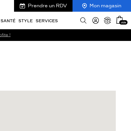
Prendre un RDV
Mon magasin
Mon
Afficher
SANTÉ
STYLE
SERVICES
vide
panie
la
recherche
fite !