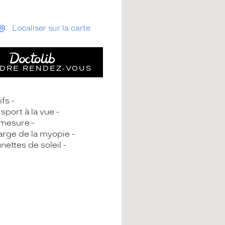
Localiser sur la carte
DRE RENDEZ‑VOUS
ifs
sport à la vue
-mesure
arge de la myopie
nettes de soleil