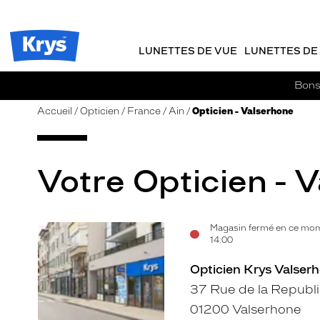
m
J
ER AU
TENU
y
e
CIPAL
Opticien
K
r
Krys
r
e
LUNETTES DE VUE
LUNETTES DE 
-
y
-
s
c
La
Bons 
o
confiance
m
vous
Accueil
Opticien
France
Ain
Opticien - Valserhone
m
va
a
si
n
bien
d
Votre Opticien - V
e
Magasin fermé en ce mom
Voir
14:00
la
Opticien Krys Valserh
fiche
37 Rue de la Republ
01200 Valserhone