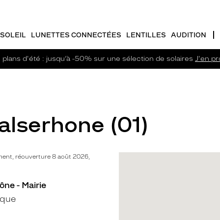
SOLEIL
LUNETTES CONNECTÉES
LENTILLES
AUDITION
plans d'été : jusqu’à -50% sur une sélection de solaires
J'en pro
alserhone (01)
ent, réouverture 8 août 2026,
ône - Mairie
ique