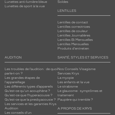
Lunettes anti-lumière bleue
Soldes
Lunettes de sport à la vue
LENTILLES
Lentilles de contact
Lentilles correctrices
Lentilles de couleur
Lentilles Journalières
Lentilles Bi Mensuelles
Lentilles Mensuelles
Produits d'entretien
AUDITION
SANTÉ, STYLES ET SERVICES
Les troubles de l’audition : de quoi
Nos Conseils Visagisme
parle-t-on ?
Services Krys
Les grandes étapes de
La myopie
l'appareillage
Les enfants et la vue
Les différents types d’appareils
Le strabisme
Qu’est-ce qu'un acouphène ?
Le glaucome : symptômes et
Qu'est-ce que l'hyperacousie ?
traitement
Qu’est-ce que la presbyacousie ?
Paupière qui tremble ?
Les services et les garanties Krys
Audition
A PROPOS DE KRYS
Les conseils d'un