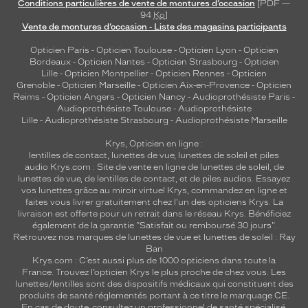
Conditions particulières de vente de montures d’occasion
[PDF —
94
Ko
]
Vente de montures d’occasion - Liste des magasins participants
Opticien Paris
-
Opticien Toulouse
-
Opticien Lyon
-
Opticien
Bordeaux
-
Opticien Nantes
-
Opticien Strasbourg
-
Opticien
Lille
-
Opticien Montpellier
-
Opticien Rennes
-
Opticien
Grenoble
-
Opticien Marseille
-
Opticien Aix-en-Provence
-
Opticien
Reims
-
Opticien Angers
-
Opticien Nancy
-
Audioprothésiste Paris
-
Audioprothésiste Toulouse
-
Audioprothésiste
Lille
-
Audioprothésiste Strasbourg
-
Audioprothésiste Marseille
Krys, Opticien en ligne :
lentilles de contact
,
lunettes de vue
,
lunettes de soleil
et
piles
audio
Krys.com : Site de vente en ligne de lunettes de soleil, de
lunettes de vue, de
lentilles de contact
, et de piles audios. Essayez
vos lunettes grâce au miroir virtuel Krys, commandez en ligne et
faites vous livrer gratuitement chez l'un des opticiens Krys. La
livraison est offerte pour un retrait dans le réseau Krys. Bénéficiez
également de la garantie "Satisfait ou remboursé 30 jours".
Retrouvez nos marques de lunettes de vue et
lunettes de soleil : Ray
Ban
Krys.com : C’est aussi plus de 1000 opticiens dans toute la
France.
Trouvez l’opticien Krys le plus proche de chez vous
. Les
lunettes/lentilles sont des dispositifs médicaux qui constituent des
produits de santé réglementés portant à ce titre le marquage CE.
En cas de doute, consultez un professionnel de santé spécialisé.