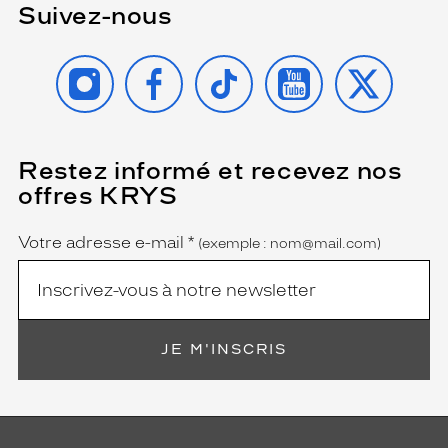
Suivez-nous
INSTAGRAM
FACEBOOK
TIKTOK
YOUTUBE
X
Restez informé et recevez nos
(Ce
champ
offres KRYS
est
Name
obligatoire)
Votre adresse e-mail
*
(exemple : nom@mail.com)
JE M'INSCRIS