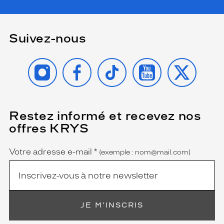
Suivez-nous
INSTAGRAM
FACEBOOK
TIKTOK
YOUTUBE
X
Restez informé et recevez nos
(Ce
champ
offres KRYS
est
Name
obligatoire)
Votre adresse e-mail
*
(exemple : nom@mail.com)
JE M'INSCRIS