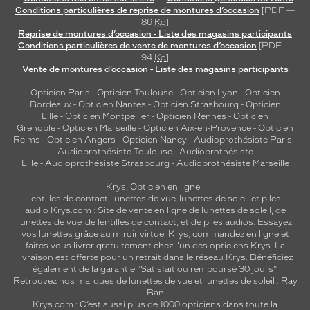
Conditions particulières de reprise de montures d’occasion
[PDF —
86
Ko
]
Reprise de montures d’occasion - Liste des magasins participants
Conditions particulières de vente de montures d’occasion
[PDF —
94
Ko
]
Vente de montures d’occasion - Liste des magasins participants
Opticien Paris
-
Opticien Toulouse
-
Opticien Lyon
-
Opticien
Bordeaux
-
Opticien Nantes
-
Opticien Strasbourg
-
Opticien
Lille
-
Opticien Montpellier
-
Opticien Rennes
-
Opticien
Grenoble
-
Opticien Marseille
-
Opticien Aix-en-Provence
-
Opticien
Reims
-
Opticien Angers
-
Opticien Nancy
-
Audioprothésiste Paris
-
Audioprothésiste Toulouse
-
Audioprothésiste
Lille
-
Audioprothésiste Strasbourg
-
Audioprothésiste Marseille
Krys, Opticien en ligne :
lentilles de contact
,
lunettes de vue
,
lunettes de soleil
et
piles
audio
Krys.com : Site de vente en ligne de lunettes de soleil, de
lunettes de vue, de
lentilles de contact
, et de piles audios. Essayez
vos lunettes grâce au miroir virtuel Krys, commandez en ligne et
faites vous livrer gratuitement chez l'un des opticiens Krys. La
livraison est offerte pour un retrait dans le réseau Krys. Bénéficiez
également de la garantie "Satisfait ou remboursé 30 jours".
Retrouvez nos marques de lunettes de vue et
lunettes de soleil : Ray
Ban
Krys.com : C’est aussi plus de 1000 opticiens dans toute la