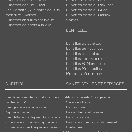
Lunettes de vue Guess
Lunettes de soleil bébé
Lunettes de vue Gucci
Lunettes de soleil Ray-Ban
Les Forfaits [K] à partir de 39€ -
Lunettes de soleil Gucci
monture + verres
Lunettes de soleil Oakley
Lunettes anti-lumière bleue
Soldes
Lunettes de sport à la vue
LENTILLES
Lentilles de contact
Lentilles correctrices
Lentilles de couleur
Lentilles Journalières
Lentilles Bi Mensuelles
Lentilles Mensuelles
Produits d'entretien
AUDITION
SANTÉ, STYLES ET SERVICES
Les troubles de l’audition : de quoi
Nos Conseils Visagisme
parle-t-on ?
Services Krys
Les grandes étapes de
La myopie
l'appareillage
Les enfants et la vue
Les différents types d’appareils
Le strabisme
Qu’est-ce qu'un acouphène ?
Le glaucome : symptômes et
Qu'est-ce que l'hyperacousie ?
traitement