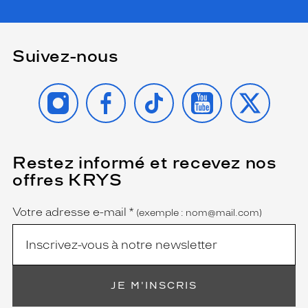
Suivez-nous
INSTAGRAM
FACEBOOK
TIKTOK
YOUTUBE
X
Restez informé et recevez nos
(Ce
champ
offres KRYS
est
Name
obligatoire)
Votre adresse e-mail
*
(exemple : nom@mail.com)
JE M'INSCRIS