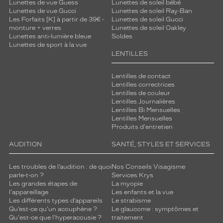
Lunettes de vue Guess
Lunettes de soleil bébé
Lunettes de vue Gucci
Lunettes de soleil Ray-Ban
Les Forfaits [K] à partir de 39€ -
Lunettes de soleil Gucci
monture + verres
Lunettes de soleil Oakley
Lunettes anti-lumière bleue
Soldes
Lunettes de sport à la vue
LENTILLES
Lentilles de contact
Lentilles correctrices
Lentilles de couleur
Lentilles Journalières
Lentilles Bi Mensuelles
Lentilles Mensuelles
Produits d'entretien
AUDITION
SANTÉ, STYLES ET SERVICES
Les troubles de l’audition : de quoi
Nos Conseils Visagisme
parle-t-on ?
Services Krys
Les grandes étapes de
La myopie
l'appareillage
Les enfants et la vue
Les différents types d’appareils
Le strabisme
Qu’est-ce qu'un acouphène ?
Le glaucome : symptômes et
Qu'est-ce que l'hyperacousie ?
traitement