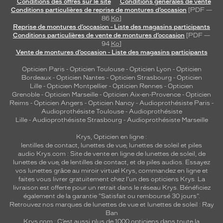
Conditions des offres sur le site
Conditions générales de vente
Conditions particulières de reprise de montures d’occasion
[PDF —
86
Ko
]
Reprise de montures d’occasion - Liste des magasins participants
Conditions particulières de vente de montures d’occasion
[PDF —
94
Ko
]
Vente de montures d’occasion - Liste des magasins participants
Opticien Paris
-
Opticien Toulouse
-
Opticien Lyon
-
Opticien
Bordeaux
-
Opticien Nantes
-
Opticien Strasbourg
-
Opticien
Lille
-
Opticien Montpellier
-
Opticien Rennes
-
Opticien
Grenoble
-
Opticien Marseille
-
Opticien Aix-en-Provence
-
Opticien
Reims
-
Opticien Angers
-
Opticien Nancy
-
Audioprothésiste Paris
-
Audioprothésiste Toulouse
-
Audioprothésiste
Lille
-
Audioprothésiste Strasbourg
-
Audioprothésiste Marseille
Krys, Opticien en ligne :
lentilles de contact
,
lunettes de vue
,
lunettes de soleil
et
piles
audio
Krys.com : Site de vente en ligne de lunettes de soleil, de
lunettes de vue, de
lentilles de contact
, et de piles audios. Essayez
vos lunettes grâce au miroir virtuel Krys, commandez en ligne et
faites vous livrer gratuitement chez l'un des opticiens Krys. La
livraison est offerte pour un retrait dans le réseau Krys. Bénéficiez
également de la garantie "Satisfait ou remboursé 30 jours".
Retrouvez nos marques de lunettes de vue et
lunettes de soleil : Ray
Ban
Krys.com : C’est aussi plus de 1000 opticiens dans toute la