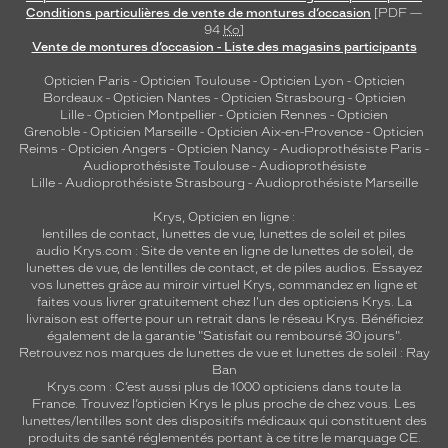
Conditions particulières de vente de montures d’occasion
[PDF —
94
Ko
]
Vente de montures d’occasion - Liste des magasins participants
Opticien Paris
-
Opticien Toulouse
-
Opticien Lyon
-
Opticien
Bordeaux
-
Opticien Nantes
-
Opticien Strasbourg
-
Opticien
Lille
-
Opticien Montpellier
-
Opticien Rennes
-
Opticien
Grenoble
-
Opticien Marseille
-
Opticien Aix-en-Provence
-
Opticien
Reims
-
Opticien Angers
-
Opticien Nancy
-
Audioprothésiste Paris
-
Audioprothésiste Toulouse
-
Audioprothésiste
Lille
-
Audioprothésiste Strasbourg
-
Audioprothésiste Marseille
Krys, Opticien en ligne :
lentilles de contact
,
lunettes de vue
,
lunettes de soleil
et
piles
audio
Krys.com : Site de vente en ligne de lunettes de soleil, de
lunettes de vue, de
lentilles de contact
, et de piles audios. Essayez
vos lunettes grâce au miroir virtuel Krys, commandez en ligne et
faites vous livrer gratuitement chez l'un des opticiens Krys. La
livraison est offerte pour un retrait dans le réseau Krys. Bénéficiez
également de la garantie "Satisfait ou remboursé 30 jours".
Retrouvez nos marques de lunettes de vue et
lunettes de soleil : Ray
Ban
Krys.com : C’est aussi plus de 1000 opticiens dans toute la
France.
Trouvez l’opticien Krys le plus proche de chez vous
. Les
lunettes/lentilles sont des dispositifs médicaux qui constituent des
produits de santé réglementés portant à ce titre le marquage CE.