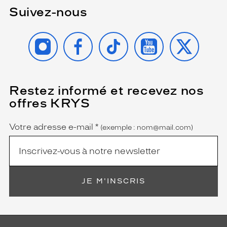
Suivez-nous
INSTAGRAM
FACEBOOK
TIKTOK
YOUTUBE
X
Restez informé et recevez nos
(Ce
champ
offres KRYS
est
Name
obligatoire)
Votre adresse e-mail
*
(exemple : nom@mail.com)
JE M'INSCRIS