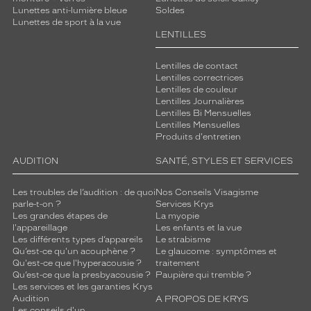
Lunettes anti-lumière bleue
Soldes
Lunettes de sport à la vue
LENTILLES
Lentilles de contact
Lentilles correctrices
Lentilles de couleur
Lentilles Journalières
Lentilles Bi Mensuelles
Lentilles Mensuelles
Produits d'entretien
AUDITION
SANTÉ, STYLES ET SERVICES
Les troubles de l’audition : de quoi
Nos Conseils Visagisme
parle-t-on ?
Services Krys
Les grandes étapes de
La myopie
l'appareillage
Les enfants et la vue
Les différents types d’appareils
Le strabisme
Qu’est-ce qu'un acouphène ?
Le glaucome : symptômes et
Qu'est-ce que l'hyperacousie ?
traitement
Qu’est-ce que la presbyacousie ?
Paupière qui tremble ?
Les services et les garanties Krys
Audition
A PROPOS DE KRYS
Les conseils d'un