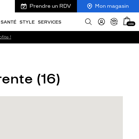
Prendre un RDV
Mon magasin
Mon
Afficher
SANTÉ
STYLE
SERVICES
vide
panie
la
recherche
fite !
ente (16)