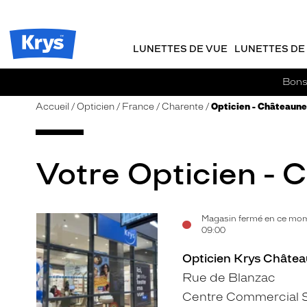
m
J
ER AU
TENU
y
e
CIPAL
Opticien
K
r
Krys
r
e
LUNETTES DE VUE
LUNETTES DE 
-
y
-
s
c
La
Bons 
o
confiance
m
vous
Accueil
Opticien
France
Charente
Opticien - Châteaune
m
va
a
si
n
bien
d
Votre Opticien - 
e
Magasin fermé en ce mom
Voir
09:00
la
Opticien Krys Châtea
fiche
Rue de Blanzac
Centre Commercial 