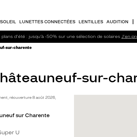
SOLEIL
LUNETTES CONNECTÉES
LENTILLES
AUDITION
plans d'été : jusqu’à -50% sur une sélection de solaires
J'en pro
uf-sur-charente
Châteauneuf-sur-char
ent, réouverture 8 août 2026,
uneuf sur Charente
Super U