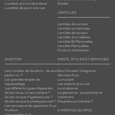
Lunettes anti-lumière bleue
Soldes
Lunettes de sport à la vue
LENTILLES
Lentilles de contact
Lentilles correctrices
Lentilles de couleur
Lentilles Journalières
Lentilles Bi Mensuelles
Lentilles Mensuelles
Produits d'entretien
AUDITION
SANTÉ, STYLES ET SERVICES
Les troubles de l’audition : de quoi
Nos Conseils Visagisme
parle-t-on ?
Services Krys
Les grandes étapes de
La myopie
l'appareillage
Les enfants et la vue
Les différents types d’appareils
Le strabisme
Qu’est-ce qu'un acouphène ?
Le glaucome : symptômes et
Qu'est-ce que l'hyperacousie ?
traitement
Qu’est-ce que la presbyacousie ?
Paupière qui tremble ?
Les services et les garanties Krys
Audition
A PROPOS DE KRYS
Les conseils d'un