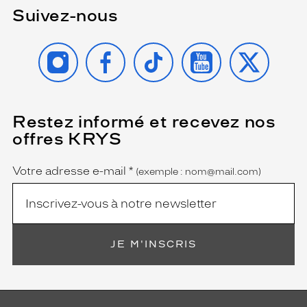
Suivez-nous
INSTAGRAM
FACEBOOK
TIKTOK
YOUTUBE
X
Restez informé et recevez nos
(Ce
champ
offres KRYS
est
Name
obligatoire)
Votre adresse e-mail
*
(exemple : nom@mail.com)
JE M'INSCRIS