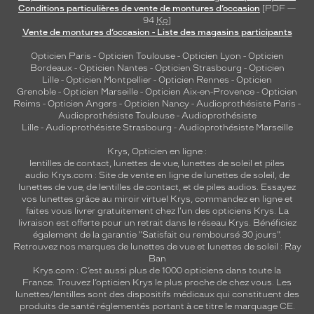
Conditions particulières de vente de montures d’occasion
[PDF —
94
Ko
]
Vente de montures d’occasion - Liste des magasins participants
Opticien Paris
-
Opticien Toulouse
-
Opticien Lyon
-
Opticien
Bordeaux
-
Opticien Nantes
-
Opticien Strasbourg
-
Opticien
Lille
-
Opticien Montpellier
-
Opticien Rennes
-
Opticien
Grenoble
-
Opticien Marseille
-
Opticien Aix-en-Provence
-
Opticien
Reims
-
Opticien Angers
-
Opticien Nancy
-
Audioprothésiste Paris
-
Audioprothésiste Toulouse
-
Audioprothésiste
Lille
-
Audioprothésiste Strasbourg
-
Audioprothésiste Marseille
Krys, Opticien en ligne :
lentilles de contact
,
lunettes de vue
,
lunettes de soleil
et
piles
audio
Krys.com : Site de vente en ligne de lunettes de soleil, de
lunettes de vue, de
lentilles de contact
, et de piles audios. Essayez
vos lunettes grâce au miroir virtuel Krys, commandez en ligne et
faites vous livrer gratuitement chez l'un des opticiens Krys. La
livraison est offerte pour un retrait dans le réseau Krys. Bénéficiez
également de la garantie "Satisfait ou remboursé 30 jours".
Retrouvez nos marques de lunettes de vue et
lunettes de soleil : Ray
Ban
Krys.com : C’est aussi plus de 1000 opticiens dans toute la
France.
Trouvez l’opticien Krys le plus proche de chez vous
. Les
lunettes/lentilles sont des dispositifs médicaux qui constituent des
produits de santé réglementés portant à ce titre le marquage CE.