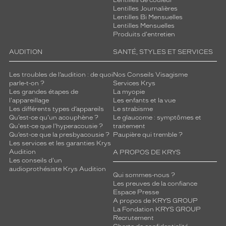
Lentilles de couleur
Lentilles Journalières
Lentilles Bi Mensuelles
Lentilles Mensuelles
Produits d'entretien
AUDITION
SANTÉ, STYLES ET SERVICES
Les troubles de l’audition : de quoi
Nos Conseils Visagisme
parle-t-on ?
Services Krys
Les grandes étapes de
La myopie
l'appareillage
Les enfants et la vue
Les différents types d’appareils
Le strabisme
Qu’est-ce qu'un acouphène ?
Le glaucome : symptômes et
Qu'est-ce que l'hyperacousie ?
traitement
Qu’est-ce que la presbyacousie ?
Paupière qui tremble ?
Les services et les garanties Krys
Audition
A PROPOS DE KRYS
Les conseils d'un
audioprothésiste Krys Audition
Qui sommes-nous ?
Les preuves de la confiance
Espace Presse
A propos de KRYS GROUP
La Fondation KRYS GROUP
Recrutement