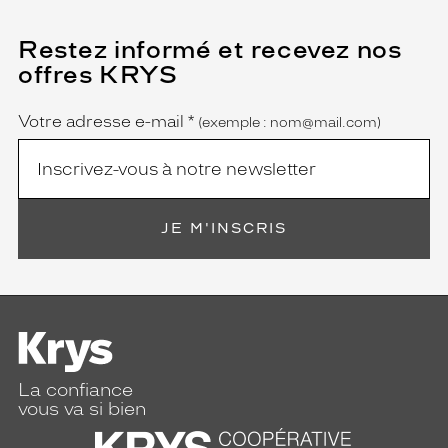
Restez informé et recevez nos
(Ce
champ
offres KRYS
est
Name
obligatoire)
Votre adresse e-mail
*
(exemple : nom@mail.com)
JE M'INSCRIS
La confiance
vous va si bien