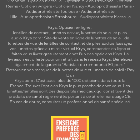
Grenoble
-
Opticien Marseille
-
Opticien Aix-en-Provence
-
Opticien
Reims
-
Opticien Angers
-
Opticien Nancy
-
Audioprothésiste Paris
-
Audioprothésiste Toulouse
-
Audioprothésiste
Lille
-
Audioprothésiste Strasbourg
-
Audioprothésiste Marseille
Krys, Opticien en ligne :
lentilles de contact
,
lunettes de vue
,
lunettes de soleil
et
piles
audio
Krys.com : Site de vente en ligne de lunettes de soleil, de
lunettes de vue, de
lentilles de contact
, et de piles audios. Essayez
vos lunettes grâce au miroir virtuel Krys, commandez en ligne et
faites vous livrer gratuitement chez l'un des opticiens Krys. La
livraison est offerte pour un retrait dans le réseau Krys. Bénéficiez
également de la garantie "Satisfait ou remboursé 30 jours".
Retrouvez nos marques de lunettes de vue et
lunettes de soleil : Ray
Ban
Krys.com : C’est aussi plus de 1000 opticiens dans toute la
France.
Trouvez l’opticien Krys le plus proche de chez vous
. Les
lunettes/lentilles sont des dispositifs médicaux qui constituent des
produits de santé réglementés portant à ce titre le marquage CE.
En cas de doute, consultez un professionnel de santé spécialisé.