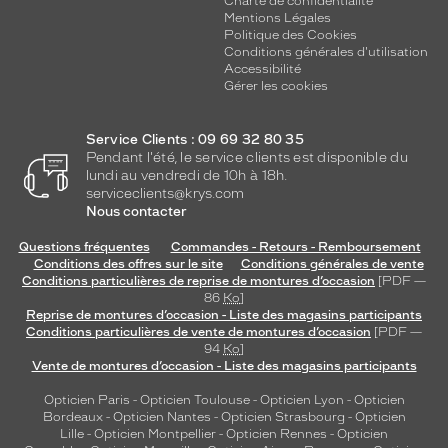
Charte de confidentialité
Mentions Légales
Politique des Cookies
Conditions générales d'utilisation
Accessibilité
Gérer les cookies
Service Clients : 09 69 32 80 35
Pendant l'été, le service clients est disponible du
lundi au vendredi de 10h à 18h.
serviceclients@krys.com
Nous contacter
Questions fréquentes
Commandes - Retours - Remboursement
Conditions des offres sur le site
Conditions générales de vente
Conditions particulières de reprise de montures d’occasion
[PDF —
86
Ko
]
Reprise de montures d’occasion - Liste des magasins participants
Conditions particulières de vente de montures d’occasion
[PDF —
94
Ko
]
Vente de montures d’occasion - Liste des magasins participants
Opticien Paris
-
Opticien Toulouse
-
Opticien Lyon
-
Opticien
Bordeaux
-
Opticien Nantes
-
Opticien Strasbourg
-
Opticien
Lille
-
Opticien Montpellier
-
Opticien Rennes
-
Opticien