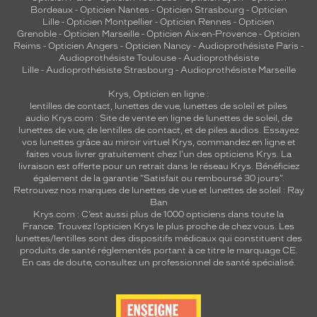
Bordeaux
-
Opticien Nantes
-
Opticien Strasbourg
-
Opticien
Lille
-
Opticien Montpellier
-
Opticien Rennes
-
Opticien
Grenoble
-
Opticien Marseille
-
Opticien Aix-en-Provence
-
Opticien
Reims
-
Opticien Angers
-
Opticien Nancy
-
Audioprothésiste Paris
-
Audioprothésiste Toulouse
-
Audioprothésiste
Lille
-
Audioprothésiste Strasbourg
-
Audioprothésiste Marseille
Krys, Opticien en ligne :
lentilles de contact
,
lunettes de vue
,
lunettes de soleil
et
piles
audio
Krys.com : Site de vente en ligne de lunettes de soleil, de
lunettes de vue, de
lentilles de contact
, et de piles audios. Essayez
vos lunettes grâce au miroir virtuel Krys, commandez en ligne et
faites vous livrer gratuitement chez l'un des opticiens Krys. La
livraison est offerte pour un retrait dans le réseau Krys. Bénéficiez
également de la garantie "Satisfait ou remboursé 30 jours".
Retrouvez nos marques de lunettes de vue et
lunettes de soleil : Ray
Ban
Krys.com : C’est aussi plus de 1000 opticiens dans toute la
France.
Trouvez l’opticien Krys le plus proche de chez vous
. Les
lunettes/lentilles sont des dispositifs médicaux qui constituent des
produits de santé réglementés portant à ce titre le marquage CE.
En cas de doute, consultez un professionnel de santé spécialisé.