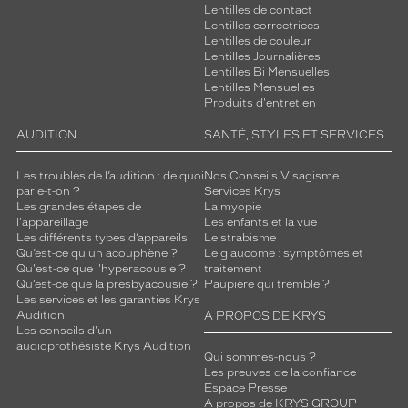
Lentilles de contact
Lentilles correctrices
Lentilles de couleur
Lentilles Journalières
Lentilles Bi Mensuelles
Lentilles Mensuelles
Produits d'entretien
AUDITION
SANTÉ, STYLES ET SERVICES
Les troubles de l’audition : de quoi
Nos Conseils Visagisme
parle-t-on ?
Services Krys
Les grandes étapes de
La myopie
l'appareillage
Les enfants et la vue
Les différents types d’appareils
Le strabisme
Qu’est-ce qu'un acouphène ?
Le glaucome : symptômes et
Qu'est-ce que l'hyperacousie ?
traitement
Qu’est-ce que la presbyacousie ?
Paupière qui tremble ?
Les services et les garanties Krys
Audition
A PROPOS DE KRYS
Les conseils d'un
audioprothésiste Krys Audition
Qui sommes-nous ?
Les preuves de la confiance
Espace Presse
A propos de KRYS GROUP