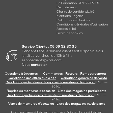
La Fondation KRYS GROUP
Recrutement
Charte de confidentialité
Mentions Légales
Politique des Cookies
Conditions générales d'utilisation
Accessibilité
Gérer les cookies
Service Clients : 09 69 32 80 35
Pendant l'été, le service clients est disponible du
lundi au vendredi de 10h à 18h.
serviceclients@krys.com
Nous contacter
Questions fréquentes
Commandes - Retours - Remboursement
Conditions des offres sur le site
Conditions générales de vente
Conditions particulières de reprise de montures d’occasion
[PDF —
86
Ko
]
Reprise de montures d’occasion - Liste des magasins participants
Conditions particulières de vente de montures d’occasion
[PDF —
94
Ko
]
Vente de montures d’occasion - Liste des magasins participants
Opticien Paris
-
Opticien Toulouse
-
Opticien Lyon
-
Opticien