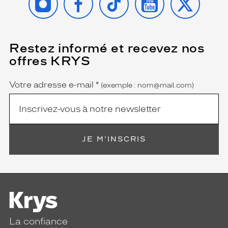
Restez informé et recevez nos
(Ce
champ
offres KRYS
est
Name
obligatoire)
Votre adresse e-mail
*
(exemple : nom@mail.com)
JE M'INSCRIS
La confiance