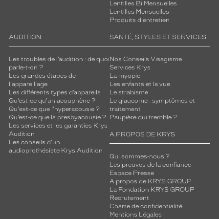
Lentilles Bi Mensuelles
Lentilles Mensuelles
Produits d'entretien
AUDITION
SANTÉ, STYLES ET SERVICES
Les troubles de l’audition : de quoi
Nos Conseils Visagisme
parle-t-on ?
Services Krys
Les grandes étapes de
La myopie
l'appareillage
Les enfants et la vue
Les différents types d’appareils
Le strabisme
Qu’est-ce qu'un acouphène ?
Le glaucome : symptômes et
Qu'est-ce que l'hyperacousie ?
traitement
Qu’est-ce que la presbyacousie ?
Paupière qui tremble ?
Les services et les garanties Krys
Audition
A PROPOS DE KRYS
Les conseils d'un
audioprothésiste Krys Audition
Qui sommes-nous ?
Les preuves de la confiance
Espace Presse
A propos de KRYS GROUP
La Fondation KRYS GROUP
Recrutement
Charte de confidentialité
Mentions Légales