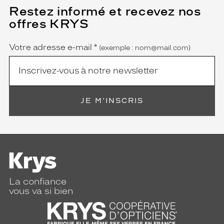
Restez informé et recevez nos
(Ce
champ
offres KRYS
est
Name
obligatoire)
Votre adresse e-mail
*
(exemple : nom@mail.com)
JE M'INSCRIS
La confiance
vous va si bien