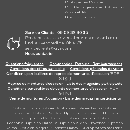
Politique des Cookies
Conditions générales d'utilisation
Accessibilité
Gérer les cookies
Service Clients : 09 69 32 80 35
Pendant l'été, le service clients est disponible du
lundi au vendredi de 10h à 18h.
serviceclients@krys.com
Nous contacter
Questions fréquentes
Commandes - Retours - Remboursement
Conditions des offres sur le site
Conditions générales de vente
Conditions particulières de reprise de montures d’occasion
[PDF —
86
Ko
]
Reprise de montures d’occasion - Liste des magasins participants
Conditions particulières de vente de montures d’occasion
[PDF —
94
Ko
]
Vente de montures d’occasion - Liste des magasins participants
Opticien Paris
-
Opticien Toulouse
-
Opticien Lyon
-
Opticien
Bordeaux
-
Opticien Nantes
-
Opticien Strasbourg
-
Opticien
Lille
-
Opticien Montpellier
-
Opticien Rennes
-
Opticien
Grenoble
-
Opticien Marseille
-
Opticien Aix-en-Provence
-
Opticien
Reims
-
Opticien Angers
-
Opticien Nancy
-
Audioprothésiste Paris
-