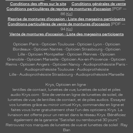
Conditions des offres sur le site
Conditions générales de vente
Conditions particulières de reprise de montures d’occasion
[PDF —
86
Ko
]
Reprise de montures d’occasion - Liste des magasins participants
Conditions particulières de vente de montures d’occasion
[PDF —
94
Ko
]
Vente de montures d’occasion - Liste des magasins participants
Opticien Paris
-
Opticien Toulouse
-
Opticien Lyon
-
Opticien
Bordeaux
-
Opticien Nantes
-
Opticien Strasbourg
-
Opticien
Lille
-
Opticien Montpellier
-
Opticien Rennes
-
Opticien
Grenoble
-
Opticien Marseille
-
Opticien Aix-en-Provence
-
Opticien
Reims
-
Opticien Angers
-
Opticien Nancy
-
Audioprothésiste Paris
-
Audioprothésiste Toulouse
-
Audioprothésiste
Lille
-
Audioprothésiste Strasbourg
-
Audioprothésiste Marseille
Krys, Opticien en ligne :
lentilles de contact
,
lunettes de vue
,
lunettes de soleil
et
piles
audio
Krys.com : Site de vente en ligne de lunettes de soleil, de
lunettes de vue, de
lentilles de contact
, et de piles audios. Essayez
vos lunettes grâce au miroir virtuel Krys, commandez en ligne et
faites vous livrer gratuitement chez l'un des opticiens Krys. La
livraison est offerte pour un retrait dans le réseau Krys. Bénéficiez
également de la garantie "Satisfait ou remboursé 30 jours".
Retrouvez nos marques de lunettes de vue et
lunettes de soleil : Ray
Ban