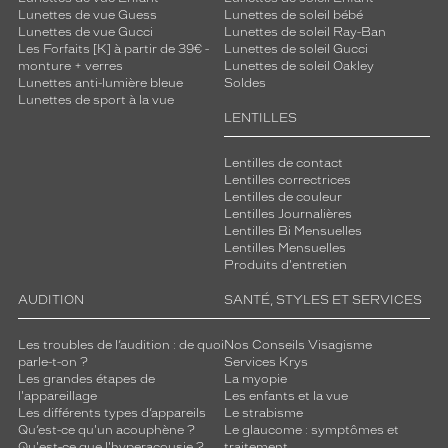
Lunettes de vue Guess
Lunettes de soleil bébé
Lunettes de vue Gucci
Lunettes de soleil Ray-Ban
Les Forfaits [K] à partir de 39€ -
Lunettes de soleil Gucci
monture + verres
Lunettes de soleil Oakley
Lunettes anti-lumière bleue
Soldes
Lunettes de sport à la vue
LENTILLES
Lentilles de contact
Lentilles correctrices
Lentilles de couleur
Lentilles Journalières
Lentilles Bi Mensuelles
Lentilles Mensuelles
Produits d'entretien
AUDITION
SANTÉ, STYLES ET SERVICES
Les troubles de l’audition : de quoi
Nos Conseils Visagisme
parle-t-on ?
Services Krys
Les grandes étapes de
La myopie
l'appareillage
Les enfants et la vue
Les différents types d’appareils
Le strabisme
Qu’est-ce qu'un acouphène ?
Le glaucome : symptômes et
Qu'est-ce que l'hyperacousie ?
traitement