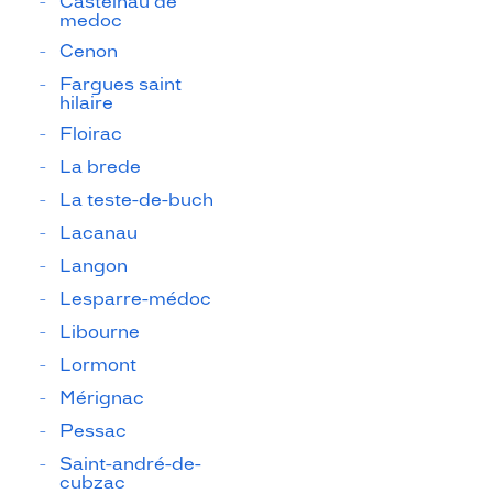
Castelnau de
medoc
Cenon
Fargues saint
hilaire
Floirac
La brede
La teste-de-buch
Lacanau
Langon
Lesparre-médoc
Libourne
Lormont
Mérignac
Pessac
Saint-andré-de-
cubzac