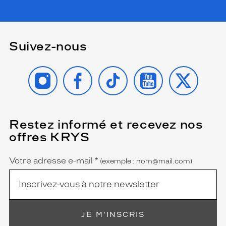
Suivez-nous
INSTAGRAM
FACEBOOK
TIKTOK
YOUTUBE
X
Restez informé et recevez nos
(Ce
champ
offres KRYS
est
Name
obligatoire)
Votre adresse e-mail
*
(exemple : nom@mail.com)
JE M'INSCRIS