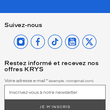
Suivez-nous
INSTAGRAM
FACEBOOK
TIKTOK
YOUTUBE
X
Restez informé et recevez nos
(Ce
champ
offres KRYS
est
Name
obligatoire)
Votre adresse e-mail
*
(exemple : nom@mail.com)
JE M'INSCRIS