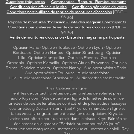
Questions fréquentes
Commandes - Retours - Remboursement
Conditions des offres sur le site
Conditions générales de vente
Conditions particulières de reprise de montures d’occasion
[PDF —
86
Ko
]
Reprise de montures d’occasion - Liste des magasins participants
Conditions particulières de vente de montures d’occasion
[PDF —
94
Ko
]
Vente de montures d’occasion - Liste des magasins participants
Opticien Paris
-
Opticien Toulouse
-
Opticien Lyon
-
Opticien
Bordeaux
-
Opticien Nantes
-
Opticien Strasbourg
-
Opticien
Lille
-
Opticien Montpellier
-
Opticien Rennes
-
Opticien
Grenoble
-
Opticien Marseille
-
Opticien Aix-en-Provence
-
Opticien
Reims
-
Opticien Angers
-
Opticien Nancy
-
Audioprothésiste Paris
-
Audioprothésiste Toulouse
-
Audioprothésiste
Lille
-
Audioprothésiste Strasbourg
-
Audioprothésiste Marseille
Krys, Opticien en ligne :
lentilles de contact
,
lunettes de vue
,
lunettes de soleil
et
piles
audio
Krys.com : Site de vente en ligne de lunettes de soleil, de
lunettes de vue, de
lentilles de contact
, et de piles audios. Essayez
vos lunettes grâce au miroir virtuel Krys, commandez en ligne et
faites vous livrer gratuitement chez l'un des opticiens Krys. La
livraison est offerte pour un retrait dans le réseau Krys. Bénéficiez
également de la garantie "Satisfait ou remboursé 30 jours".
Retrouvez nos marques de lunettes de vue et
lunettes de soleil : Ray