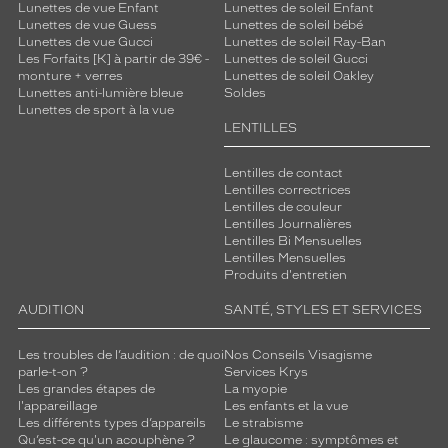
Lunettes de vue Enfant
Lunettes de soleil Enfant
Lunettes de vue Guess
Lunettes de soleil bébé
Lunettes de vue Gucci
Lunettes de soleil Ray-Ban
Les Forfaits [K] à partir de 39€ -
Lunettes de soleil Gucci
monture + verres
Lunettes de soleil Oakley
Lunettes anti-lumière bleue
Soldes
Lunettes de sport à la vue
LENTILLES
Lentilles de contact
Lentilles correctrices
Lentilles de couleur
Lentilles Journalières
Lentilles Bi Mensuelles
Lentilles Mensuelles
Produits d'entretien
AUDITION
SANTÉ, STYLES ET SERVICES
Les troubles de l’audition : de quoi
Nos Conseils Visagisme
parle-t-on ?
Services Krys
Les grandes étapes de
La myopie
l'appareillage
Les enfants et la vue
Les différents types d’appareils
Le strabisme
Qu’est-ce qu'un acouphène ?
Le glaucome : symptômes et