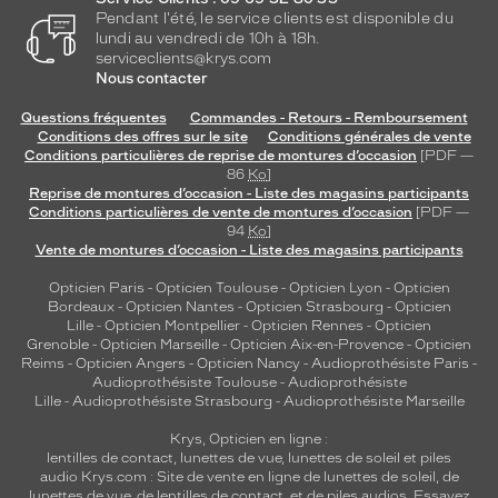
Pendant l'été, le service clients est disponible du
lundi au vendredi de 10h à 18h.
serviceclients@krys.com
Nous contacter
Questions fréquentes
Commandes - Retours - Remboursement
Conditions des offres sur le site
Conditions générales de vente
Conditions particulières de reprise de montures d’occasion
[PDF —
86
Ko
]
Reprise de montures d’occasion - Liste des magasins participants
Conditions particulières de vente de montures d’occasion
[PDF —
94
Ko
]
Vente de montures d’occasion - Liste des magasins participants
Opticien Paris
-
Opticien Toulouse
-
Opticien Lyon
-
Opticien
Bordeaux
-
Opticien Nantes
-
Opticien Strasbourg
-
Opticien
Lille
-
Opticien Montpellier
-
Opticien Rennes
-
Opticien
Grenoble
-
Opticien Marseille
-
Opticien Aix-en-Provence
-
Opticien
Reims
-
Opticien Angers
-
Opticien Nancy
-
Audioprothésiste Paris
-
Audioprothésiste Toulouse
-
Audioprothésiste
Lille
-
Audioprothésiste Strasbourg
-
Audioprothésiste Marseille
Krys, Opticien en ligne :
lentilles de contact
,
lunettes de vue
,
lunettes de soleil
et
piles
audio
Krys.com : Site de vente en ligne de lunettes de soleil, de
lunettes de vue, de
lentilles de contact
, et de piles audios. Essayez