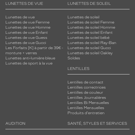
LUNETTES DE VUE
LUNETTES DE SOLEIL
Lunettes de vue
Lunettes de soleil
Lunettes de vue Femme
Lunettes de soleil Femme
Lunettes de vue Homme
Lunettes de soleil Homme
Lunettes de vue Enfant
Lunettes de soleil Enfant
Lunettes de vue Guess
Lunettes de soleil bébé
Lunettes de vue Gucci
Lunettes de soleil Ray-Ban
Les Forfaits [K] à partir de 39€ -
Lunettes de soleil Gucci
monture + verres
Lunettes de soleil Oakley
Lunettes anti-lumière bleue
Soldes
Lunettes de sport à la vue
LENTILLES
Lentilles de contact
Lentilles correctrices
Lentilles de couleur
Lentilles Journalières
Lentilles Bi Mensuelles
Lentilles Mensuelles
Produits d'entretien
AUDITION
SANTÉ, STYLES ET SERVICES