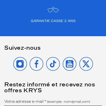
GARANTIE CASSE 2 ANS
Suivez-nous
INSTAGRAM
FACEBOOK
TIKTOK
YOUTUBE
X
Restez informé et recevez nos
(Ce
champ
offres KRYS
est
Name
obligatoire)
Votre adresse e-mail
*
(exemple : nom@mail.com)