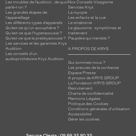
Les troubles de l’audition : de quoi
Nos Conseils Visagisme
parle-t-on ?
Services Krys
Les grandes étapes de
La myopie
l'appareillage
Les enfants et la vue
Les différents types d’appareils
Le strabisme
Qu’est-ce qu'un acouphène ?
Le glaucome : symptômes et
Qu'est-ce que l'hyperacousie ?
traitement
Qu’est-ce que la presbyacousie ?
Paupière qui tremble ?
Les services et les garanties Krys
Audition
A PROPOS DE KRYS
Les conseils d'un
audioprothésiste Krys Audition
Qui sommes-nous ?
Les preuves de la confiance
Espace Presse
A propos de KRYS GROUP
La Fondation KRYS GROUP
Recrutement
Charte de confidentialité
Mentions Légales
Politique des Cookies
Conditions générales d'utilisation
Accessibilité
Gérer les cookies
Service Clients : 09 69 32 80 35