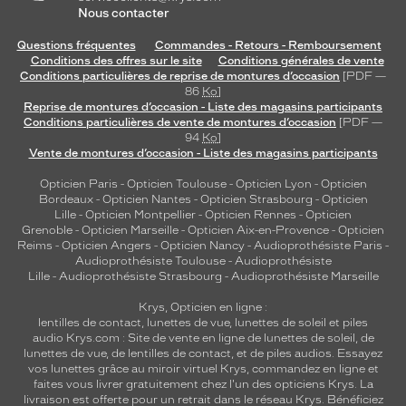
Nous contacter
Questions fréquentes
Commandes - Retours - Remboursement
Conditions des offres sur le site
Conditions générales de vente
Conditions particulières de reprise de montures d’occasion
[PDF —
86
Ko
]
Reprise de montures d’occasion - Liste des magasins participants
Conditions particulières de vente de montures d’occasion
[PDF —
94
Ko
]
Vente de montures d’occasion - Liste des magasins participants
Opticien Paris
-
Opticien Toulouse
-
Opticien Lyon
-
Opticien
Bordeaux
-
Opticien Nantes
-
Opticien Strasbourg
-
Opticien
Lille
-
Opticien Montpellier
-
Opticien Rennes
-
Opticien
Grenoble
-
Opticien Marseille
-
Opticien Aix-en-Provence
-
Opticien
Reims
-
Opticien Angers
-
Opticien Nancy
-
Audioprothésiste Paris
-
Audioprothésiste Toulouse
-
Audioprothésiste
Lille
-
Audioprothésiste Strasbourg
-
Audioprothésiste Marseille
Krys, Opticien en ligne :
lentilles de contact
,
lunettes de vue
,
lunettes de soleil
et
piles
audio
Krys.com : Site de vente en ligne de lunettes de soleil, de
lunettes de vue, de
lentilles de contact
, et de piles audios. Essayez
vos lunettes grâce au miroir virtuel Krys, commandez en ligne et
faites vous livrer gratuitement chez l'un des opticiens Krys. La
livraison est offerte pour un retrait dans le réseau Krys. Bénéficiez