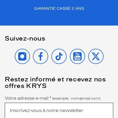
GARANTIE CASSE 2 ANS
Suivez-nous
INSTAGRAM
FACEBOOK
TIKTOK
YOUTUBE
X
Restez informé et recevez nos
(Ce
champ
offres KRYS
est
Name
obligatoire)
Votre adresse e-mail
*
(exemple : nom@mail.com)