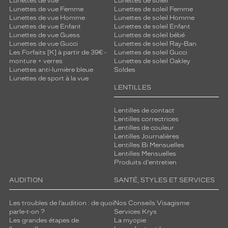
Lunettes de vue
Lunettes de soleil
Lunettes de vue Femme
Lunettes de soleil Femme
Lunettes de vue Homme
Lunettes de soleil Homme
Lunettes de vue Enfant
Lunettes de soleil Enfant
Lunettes de vue Guess
Lunettes de soleil bébé
Lunettes de vue Gucci
Lunettes de soleil Ray-Ban
Les Forfaits [K] à partir de 39€ -
Lunettes de soleil Gucci
monture + verres
Lunettes de soleil Oakley
Lunettes anti-lumière bleue
Soldes
Lunettes de sport à la vue
LENTILLES
Lentilles de contact
Lentilles correctrices
Lentilles de couleur
Lentilles Journalières
Lentilles Bi Mensuelles
Lentilles Mensuelles
Produits d'entretien
AUDITION
SANTÉ, STYLES ET SERVICES
Les troubles de l’audition : de quoi
Nos Conseils Visagisme
parle-t-on ?
Services Krys
Les grandes étapes de
La myopie