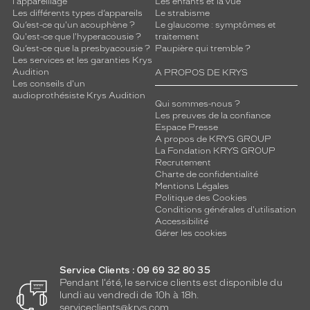
l'appareillage
Les enfants et la vue
Les différents types d’appareils
Le strabisme
Qu’est-ce qu'un acouphène ?
Le glaucome : symptômes et
Qu'est-ce que l'hyperacousie ?
traitement
Qu’est-ce que la presbyacousie ?
Paupière qui tremble ?
Les services et les garanties Krys
Audition
A PROPOS DE KRYS
Les conseils d'un
audioprothésiste Krys Audition
Qui sommes-nous ?
Les preuves de la confiance
Espace Presse
A propos de KRYS GROUP
La Fondation KRYS GROUP
Recrutement
Charte de confidentialité
Mentions Légales
Politique des Cookies
Conditions générales d'utilisation
Accessibilité
Gérer les cookies
Service Clients : 09 69 32 80 35
Pendant l'été, le service clients est disponible du
lundi au vendredi de 10h à 18h.
serviceclients@krys.com