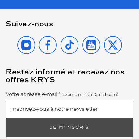
Suivez-nous
INSTAGRAM
FACEBOOK
TIKTOK
YOUTUBE
X
Restez informé et recevez nos
(Ce
champ
offres KRYS
est
Name
obligatoire)
Votre adresse e-mail
*
(exemple : nom@mail.com)
JE M'INSCRIS