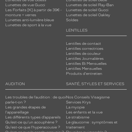
Lunettes de vue Guess
Lunettes de soleil bébé
Lunettes de vue Gucci
Lunettes de soleil Ray-Ban
Les Forfaits [K] à partir de 39€ -
Lunettes de soleil Gucci
monture + verres
Lunettes de soleil Oakley
Lunettes anti-lumière bleue
Soldes
Lunettes de sport à la vue
LENTILLES
Lentilles de contact
Lentilles correctrices
Lentilles de couleur
Lentilles Journalières
Lentilles Bi Mensuelles
Lentilles Mensuelles
Produits d'entretien
AUDITION
SANTÉ, STYLES ET SERVICES
Les troubles de l’audition : de quoi
Nos Conseils Visagisme
parle-t-on ?
Services Krys
Les grandes étapes de
La myopie
l'appareillage
Les enfants et la vue
Les différents types d’appareils
Le strabisme
Qu’est-ce qu'un acouphène ?
Le glaucome : symptômes et
Qu'est-ce que l'hyperacousie ?
traitement