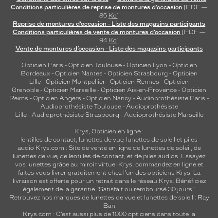
Conditions particulières de reprise de montures d’occasion
[PDF —
86
Ko
]
Reprise de montures d’occasion - Liste des magasins participants
Conditions particulières de vente de montures d’occasion
[PDF —
94
Ko
]
Vente de montures d’occasion - Liste des magasins participants
Opticien Paris
-
Opticien Toulouse
-
Opticien Lyon
-
Opticien
Bordeaux
-
Opticien Nantes
-
Opticien Strasbourg
-
Opticien
Lille
-
Opticien Montpellier
-
Opticien Rennes
-
Opticien
Grenoble
-
Opticien Marseille
-
Opticien Aix-en-Provence
-
Opticien
Reims
-
Opticien Angers
-
Opticien Nancy
-
Audioprothésiste Paris
-
Audioprothésiste Toulouse
-
Audioprothésiste
Lille
-
Audioprothésiste Strasbourg
-
Audioprothésiste Marseille
Krys, Opticien en ligne :
lentilles de contact
,
lunettes de vue
,
lunettes de soleil
et
piles
audio
Krys.com : Site de vente en ligne de lunettes de soleil, de
lunettes de vue, de
lentilles de contact
, et de piles audios. Essayez
vos lunettes grâce au miroir virtuel Krys, commandez en ligne et
faites vous livrer gratuitement chez l'un des opticiens Krys. La
livraison est offerte pour un retrait dans le réseau Krys. Bénéficiez
également de la garantie "Satisfait ou remboursé 30 jours".
Retrouvez nos marques de lunettes de vue et
lunettes de soleil : Ray
Ban
Krys.com : C’est aussi plus de 1000 opticiens dans toute la