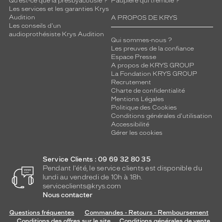
Qu’est-ce que la presbyacousie ?
Paupière qui tremble ?
Les services et les garanties Krys
Audition
A PROPOS DE KRYS
Les conseils d'un
audioprothésiste Krys Audition
Qui sommes-nous ?
Les preuves de la confiance
Espace Presse
A propos de KRYS GROUP
La Fondation KRYS GROUP
Recrutement
Charte de confidentialité
Mentions Légales
Politique des Cookies
Conditions générales d'utilisation
Accessibilité
Gérer les cookies
Service Clients : 09 69 32 80 35
Pendant l'été, le service clients est disponible du
lundi au vendredi de 10h à 18h.
serviceclients@krys.com
Nous contacter
Questions fréquentes
Commandes - Retours - Remboursement
Conditions des offres sur le site
Conditions générales de vente