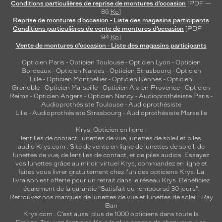
Conditions particulières de reprise de montures d’occasion
[PDF —
86
Ko
]
Reprise de montures d’occasion - Liste des magasins participants
Conditions particulières de vente de montures d’occasion
[PDF —
94
Ko
]
Vente de montures d’occasion - Liste des magasins participants
Opticien Paris
-
Opticien Toulouse
-
Opticien Lyon
-
Opticien
Bordeaux
-
Opticien Nantes
-
Opticien Strasbourg
-
Opticien
Lille
-
Opticien Montpellier
-
Opticien Rennes
-
Opticien
Grenoble
-
Opticien Marseille
-
Opticien Aix-en-Provence
-
Opticien
Reims
-
Opticien Angers
-
Opticien Nancy
-
Audioprothésiste Paris
-
Audioprothésiste Toulouse
-
Audioprothésiste
Lille
-
Audioprothésiste Strasbourg
-
Audioprothésiste Marseille
Krys, Opticien en ligne :
lentilles de contact
,
lunettes de vue
,
lunettes de soleil
et
piles
audio
Krys.com : Site de vente en ligne de lunettes de soleil, de
lunettes de vue, de
lentilles de contact
, et de piles audios. Essayez
vos lunettes grâce au miroir virtuel Krys, commandez en ligne et
faites vous livrer gratuitement chez l'un des opticiens Krys. La
livraison est offerte pour un retrait dans le réseau Krys. Bénéficiez
également de la garantie "Satisfait ou remboursé 30 jours".
Retrouvez nos marques de lunettes de vue et
lunettes de soleil : Ray
Ban
Krys.com : C’est aussi plus de 1000 opticiens dans toute la