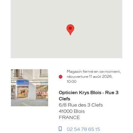
Voir
Voir
Magasin fermé en ce moment,
réouverture 11 août 2026,
la
la
10:00
fiche
fiche
Opticien Krys Blois - Rue 3
Clefs
6/8 Rue des 3 Clefs
41000 Blois
FRANCE
02 54 78 65 15