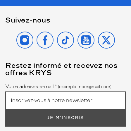
Suivez-nous
INSTAGRAM
FACEBOOK
TIKTOK
YOUTUBE
X
Restez informé et recevez nos
(Ce
champ
offres KRYS
est
Name
obligatoire)
Votre adresse e-mail
*
(exemple : nom@mail.com)
JE M'INSCRIS