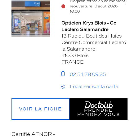
Magasin fermé en ce moment,
réouverture 10 août 2026,
10:00
Opticien Krys Blois - Cc
Leclerc Salamandre
13 Rue du Bout des Haies
Centre Commercial Leclerc
la Salamandre
41000 Blois
FRANCE
02 54 78 09 35
Localiser sur la carte
VOIR LA FICHE
PRENDRE
RENDEZ‑VOUS
Certifié AFNOR