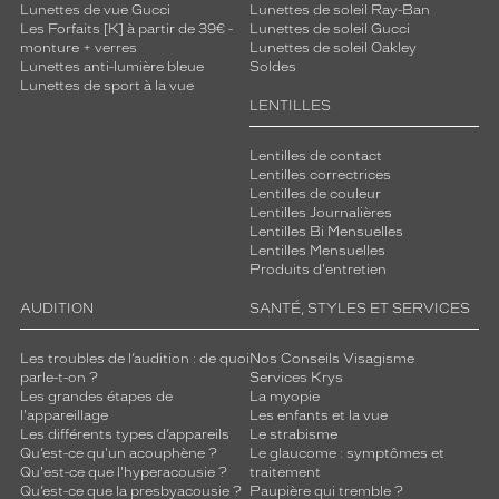
Lunettes de vue Gucci
Lunettes de soleil Ray-Ban
Les Forfaits [K] à partir de 39€ -
Lunettes de soleil Gucci
monture + verres
Lunettes de soleil Oakley
Lunettes anti-lumière bleue
Soldes
Lunettes de sport à la vue
LENTILLES
Lentilles de contact
Lentilles correctrices
Lentilles de couleur
Lentilles Journalières
Lentilles Bi Mensuelles
Lentilles Mensuelles
Produits d'entretien
AUDITION
SANTÉ, STYLES ET SERVICES
Les troubles de l’audition : de quoi
Nos Conseils Visagisme
parle-t-on ?
Services Krys
Les grandes étapes de
La myopie
l'appareillage
Les enfants et la vue
Les différents types d’appareils
Le strabisme
Qu’est-ce qu'un acouphène ?
Le glaucome : symptômes et
Qu'est-ce que l'hyperacousie ?
traitement
Qu’est-ce que la presbyacousie ?
Paupière qui tremble ?