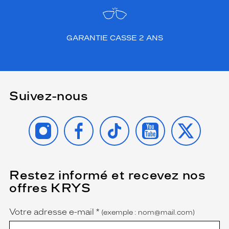
GARANTIE CASSE 2 ANS
Suivez-nous
INSTAGRAM
FACEBOOK
TIKTOK
YOUTUBE
X
Restez informé et recevez nos
(Ce
champ
offres KRYS
est
Name
obligatoire)
Votre adresse e-mail
*
(exemple : nom@mail.com)