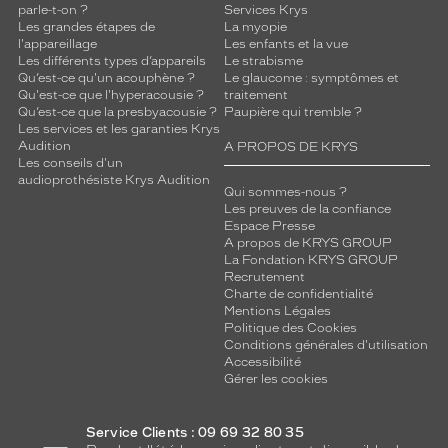
parle-t-on ?
Services Krys
Les grandes étapes de
La myopie
l'appareillage
Les enfants et la vue
Les différents types d’appareils
Le strabisme
Qu’est-ce qu'un acouphène ?
Le glaucome : symptômes et
Qu'est-ce que l'hyperacousie ?
traitement
Qu’est-ce que la presbyacousie ?
Paupière qui tremble ?
Les services et les garanties Krys
Audition
A PROPOS DE KRYS
Les conseils d'un
audioprothésiste Krys Audition
Qui sommes-nous ?
Les preuves de la confiance
Espace Presse
A propos de KRYS GROUP
La Fondation KRYS GROUP
Recrutement
Charte de confidentialité
Mentions Légales
Politique des Cookies
Conditions générales d'utilisation
Accessibilité
Gérer les cookies
Service Clients : 09 69 32 80 35