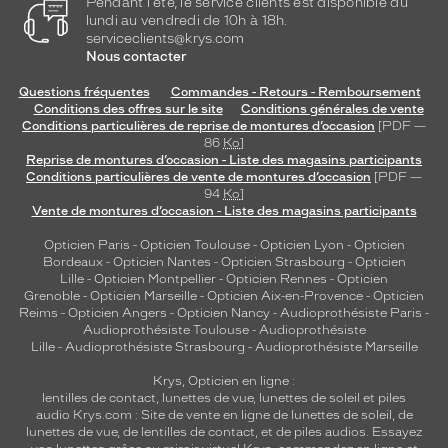
Pendant l'été, le service clients est disponible du
lundi au vendredi de 10h à 18h.
serviceclients@krys.com
Nous contacter
Questions fréquentes
Commandes - Retours - Remboursement
Conditions des offres sur le site
Conditions générales de vente
Conditions particulières de reprise de montures d’occasion
[PDF —
86
Ko
]
Reprise de montures d’occasion - Liste des magasins participants
Conditions particulières de vente de montures d’occasion
[PDF —
94
Ko
]
Vente de montures d’occasion - Liste des magasins participants
Opticien Paris
-
Opticien Toulouse
-
Opticien Lyon
-
Opticien
Bordeaux
-
Opticien Nantes
-
Opticien Strasbourg
-
Opticien
Lille
-
Opticien Montpellier
-
Opticien Rennes
-
Opticien
Grenoble
-
Opticien Marseille
-
Opticien Aix-en-Provence
-
Opticien
Reims
-
Opticien Angers
-
Opticien Nancy
-
Audioprothésiste Paris
-
Audioprothésiste Toulouse
-
Audioprothésiste
Lille
-
Audioprothésiste Strasbourg
-
Audioprothésiste Marseille
Krys, Opticien en ligne :
lentilles de contact
,
lunettes de vue
,
lunettes de soleil
et
piles
audio
Krys.com : Site de vente en ligne de lunettes de soleil, de
lunettes de vue, de
lentilles de contact
, et de piles audios. Essayez