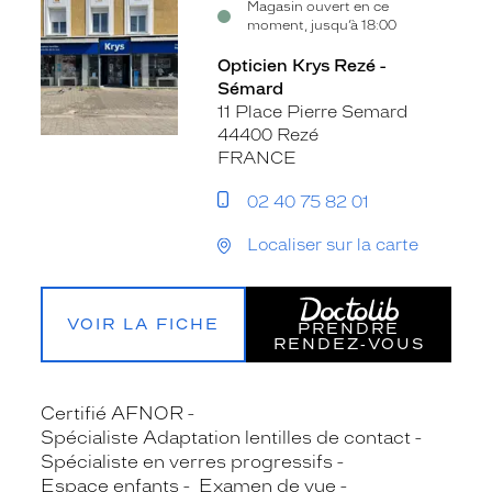
Magasin ouvert en ce
moment, jusqu’à 18:00
Opticien Krys Rezé -
Sémard
11 Place Pierre Semard
44400 Rezé
FRANCE
02 40 75 82 01
Localiser sur la carte
VOIR LA FICHE
PRENDRE
RENDEZ‑VOUS
Certifié AFNOR
Spécialiste Adaptation lentilles de contact
Spécialiste en verres progressifs
Espace enfants
Examen de vue