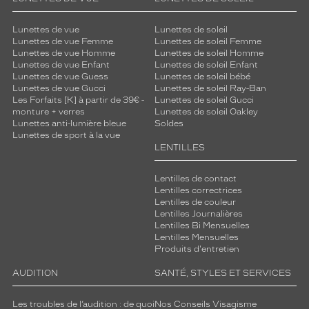
Lunettes de vue
Lunettes de soleil
Lunettes de vue Femme
Lunettes de soleil Femme
Lunettes de vue Homme
Lunettes de soleil Homme
Lunettes de vue Enfant
Lunettes de soleil Enfant
Lunettes de vue Guess
Lunettes de soleil bébé
Lunettes de vue Gucci
Lunettes de soleil Ray-Ban
Les Forfaits [K] à partir de 39€ -
Lunettes de soleil Gucci
monture + verres
Lunettes de soleil Oakley
Lunettes anti-lumière bleue
Soldes
Lunettes de sport à la vue
LENTILLES
Lentilles de contact
Lentilles correctrices
Lentilles de couleur
Lentilles Journalières
Lentilles Bi Mensuelles
Lentilles Mensuelles
Produits d'entretien
AUDITION
SANTÉ, STYLES ET SERVICES
Les troubles de l’audition : de quoi
Nos Conseils Visagisme