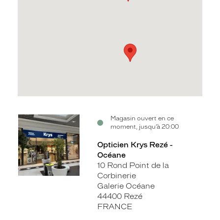
Voir
Voir
Voir
Magasin ouvert en ce
moment, jusqu’à 20:00
la
la
la
fiche
fiche
fiche
Opticien Krys Rezé -
Océane
10 Rond Point de la
Corbinerie
Galerie Océane
44400 Rezé
FRANCE