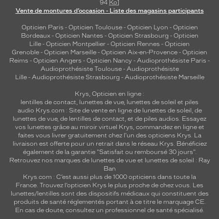
94
Ko
]
Vente de montures d’occasion - Liste des magasins participants
Opticien Paris
-
Opticien Toulouse
-
Opticien Lyon
-
Opticien
Bordeaux
-
Opticien Nantes
-
Opticien Strasbourg
-
Opticien
Lille
-
Opticien Montpellier
-
Opticien Rennes
-
Opticien
Grenoble
-
Opticien Marseille
-
Opticien Aix-en-Provence
-
Opticien
Reims
-
Opticien Angers
-
Opticien Nancy
-
Audioprothésiste Paris
-
Audioprothésiste Toulouse
-
Audioprothésiste
Lille
-
Audioprothésiste Strasbourg
-
Audioprothésiste Marseille
Krys, Opticien en ligne :
lentilles de contact
,
lunettes de vue
,
lunettes de soleil
et
piles
audio
Krys.com : Site de vente en ligne de lunettes de soleil, de
lunettes de vue, de
lentilles de contact
, et de piles audios. Essayez
vos lunettes grâce au miroir virtuel Krys, commandez en ligne et
faites vous livrer gratuitement chez l'un des opticiens Krys. La
livraison est offerte pour un retrait dans le réseau Krys. Bénéficiez
également de la garantie "Satisfait ou remboursé 30 jours".
Retrouvez nos marques de lunettes de vue et
lunettes de soleil : Ray
Ban
Krys.com : C’est aussi plus de 1000 opticiens dans toute la
France.
Trouvez l’opticien Krys le plus proche de chez vous
. Les
lunettes/lentilles sont des dispositifs médicaux qui constituent des
produits de santé réglementés portant à ce titre le marquage CE.
En cas de doute, consultez un professionnel de santé spécialisé.