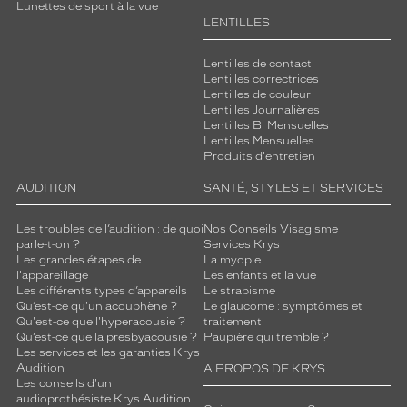
Lunettes de sport à la vue
LENTILLES
Lentilles de contact
Lentilles correctrices
Lentilles de couleur
Lentilles Journalières
Lentilles Bi Mensuelles
Lentilles Mensuelles
Produits d'entretien
AUDITION
SANTÉ, STYLES ET SERVICES
Les troubles de l’audition : de quoi
Nos Conseils Visagisme
parle-t-on ?
Services Krys
Les grandes étapes de
La myopie
l'appareillage
Les enfants et la vue
Les différents types d’appareils
Le strabisme
Qu’est-ce qu'un acouphène ?
Le glaucome : symptômes et
Qu'est-ce que l'hyperacousie ?
traitement
Qu’est-ce que la presbyacousie ?
Paupière qui tremble ?
Les services et les garanties Krys
Audition
A PROPOS DE KRYS
Les conseils d'un
audioprothésiste Krys Audition