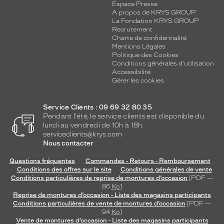
Espace Presse
A propos de KRYS GROUP
La Fondation KRYS GROUP
Recrutement
Charte de confidentialité
Mentions Légales
Politique des Cookies
Conditions générales d'utilisation
Accessibilité
Gérer les cookies
Service Clients : 09 69 32 80 35
Pendant l'été, le service clients est disponible du
lundi au vendredi de 10h à 18h.
serviceclients@krys.com
Nous contacter
Questions fréquentes
Commandes - Retours - Remboursement
Conditions des offres sur le site
Conditions générales de vente
Conditions particulières de reprise de montures d’occasion
[PDF —
86
Ko
]
Reprise de montures d’occasion - Liste des magasins participants
Conditions particulières de vente de montures d’occasion
[PDF —
94
Ko
]
Vente de montures d’occasion - Liste des magasins participants