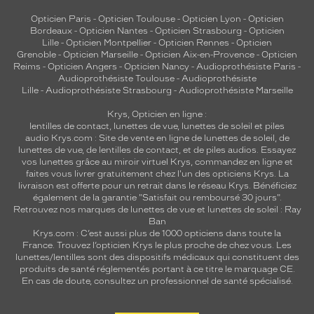
Opticien Paris
-
Opticien Toulouse
-
Opticien Lyon
-
Opticien
Bordeaux
-
Opticien Nantes
-
Opticien Strasbourg
-
Opticien
Lille
-
Opticien Montpellier
-
Opticien Rennes
-
Opticien
Grenoble
-
Opticien Marseille
-
Opticien Aix-en-Provence
-
Opticien
Reims
-
Opticien Angers
-
Opticien Nancy
-
Audioprothésiste Paris
-
Audioprothésiste Toulouse
-
Audioprothésiste
Lille
-
Audioprothésiste Strasbourg
-
Audioprothésiste Marseille
Krys, Opticien en ligne :
lentilles de contact
,
lunettes de vue
,
lunettes de soleil
et
piles
audio
Krys.com : Site de vente en ligne de lunettes de soleil, de
lunettes de vue, de
lentilles de contact
, et de piles audios. Essayez
vos lunettes grâce au miroir virtuel Krys, commandez en ligne et
faites vous livrer gratuitement chez l'un des opticiens Krys. La
livraison est offerte pour un retrait dans le réseau Krys. Bénéficiez
également de la garantie "Satisfait ou remboursé 30 jours".
Retrouvez nos marques de lunettes de vue et
lunettes de soleil : Ray
Ban
Krys.com : C’est aussi plus de 1000 opticiens dans toute la
France.
Trouvez l’opticien Krys le plus proche de chez vous
. Les
lunettes/lentilles sont des dispositifs médicaux qui constituent des
produits de santé réglementés portant à ce titre le marquage CE.
En cas de doute, consultez un professionnel de santé spécialisé.