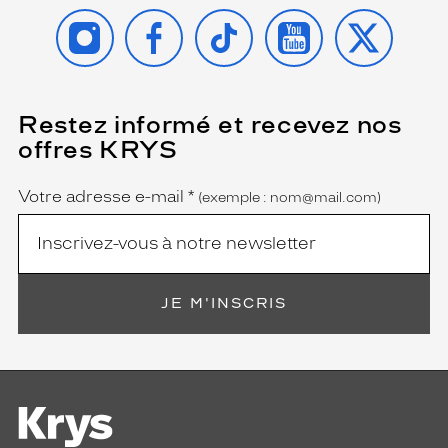
INSTAGRAM
FACEBOOK
TIKTOK
YOUTUBE
X
Restez informé et recevez nos
(Ce
champ
offres KRYS
est
Name
obligatoire)
Votre adresse e-mail
*
(exemple : nom@mail.com)
JE M'INSCRIS