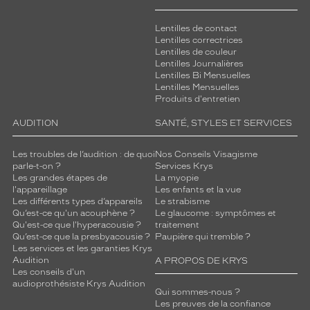
Lentilles de contact
Lentilles correctrices
Lentilles de couleur
Lentilles Journalières
Lentilles Bi Mensuelles
Lentilles Mensuelles
Produits d'entretien
AUDITION
SANTÉ, STYLES ET SERVICES
Les troubles de l’audition : de quoi
Nos Conseils Visagisme
parle-t-on ?
Services Krys
Les grandes étapes de
La myopie
l'appareillage
Les enfants et la vue
Les différents types d’appareils
Le strabisme
Qu’est-ce qu'un acouphène ?
Le glaucome : symptômes et
Qu'est-ce que l'hyperacousie ?
traitement
Qu’est-ce que la presbyacousie ?
Paupière qui tremble ?
Les services et les garanties Krys
Audition
A PROPOS DE KRYS
Les conseils d'un
audioprothésiste Krys Audition
Qui sommes-nous ?
Les preuves de la confiance