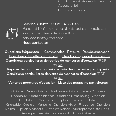
Conditions générales d'utilisation
Accessibilité
Gérer les cookies
Service Clients : 09 69 32 80 35
Pendant l'été, le service clients est disponible du
lundi au vendredi de 10h à 18h.
serviceclients@krys.com
Nous contacter
Questions fréquentes
Commandes - Retours - Remboursement
Conditions des offres sur le site
Conditions générales de vente
Conditions particulières de reprise de montures d’occasion
[PDF —
86
Ko
]
Reprise de montures d’occasion - Liste des magasins participants
Conditions particulières de vente de montures d’occasion
[PDF —
94
Ko
]
Vente de montures d’occasion - Liste des magasins participants
Opticien Paris
-
Opticien Toulouse
-
Opticien Lyon
-
Opticien
Bordeaux
-
Opticien Nantes
-
Opticien Strasbourg
-
Opticien
Lille
-
Opticien Montpellier
-
Opticien Rennes
-
Opticien
Grenoble
-
Opticien Marseille
-
Opticien Aix-en-Provence
-
Opticien
Reims
-
Opticien Angers
-
Opticien Nancy
-
Audioprothésiste Paris
-
Audioprothésiste Toulouse
-
Audioprothésiste