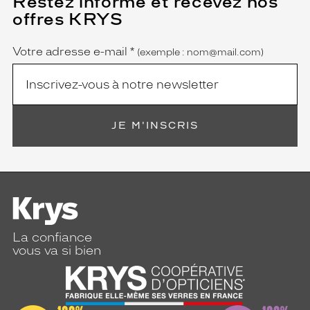
Restez informé et recevez nos
champ
offres KRYS
est
Name
obligatoire)
Votre adresse e-mail
*
(exemple : nom@mail.com)
JE M'INSCRIS
La confiance
vous va si bien