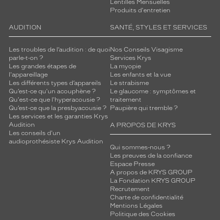
Lentilles Mensuelles
Produits d'entretien
AUDITION
SANTÉ, STYLES ET SERVICES
Les troubles de l’audition : de quoi
Nos Conseils Visagisme
parle-t-on ?
Services Krys
Les grandes étapes de
La myopie
l'appareillage
Les enfants et la vue
Les différents types d’appareils
Le strabisme
Qu’est-ce qu'un acouphène ?
Le glaucome : symptômes et
Qu'est-ce que l'hyperacousie ?
traitement
Qu’est-ce que la presbyacousie ?
Paupière qui tremble ?
Les services et les garanties Krys
Audition
A PROPOS DE KRYS
Les conseils d'un
audioprothésiste Krys Audition
Qui sommes-nous ?
Les preuves de la confiance
Espace Presse
A propos de KRYS GROUP
La Fondation KRYS GROUP
Recrutement
Charte de confidentialité
Mentions Légales
Politique des Cookies