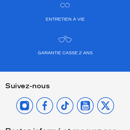
ENTRETIEN À VIE
GARANTIE CASSE 2 ANS
Suivez-nous
INSTAGRAM
FACEBOOK
TIKTOK
YOUTUBE
X
(Ce