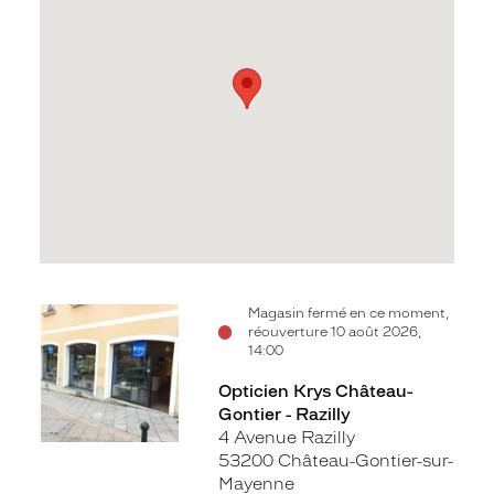
Voir
Magasin fermé en ce moment,
réouverture 10 août 2026,
la
14:00
fiche
Opticien Krys Château-
Gontier - Razilly
4 Avenue Razilly
53200 Château-Gontier-sur-
Mayenne