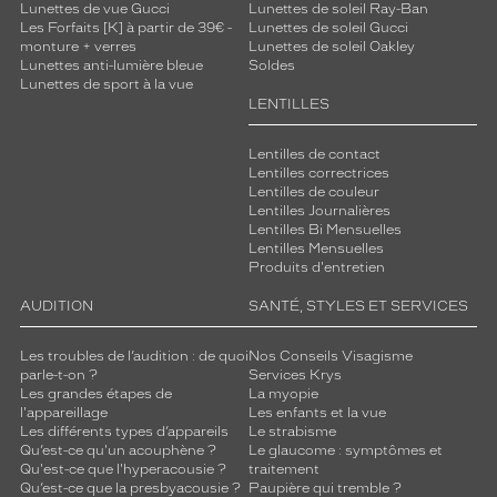
Lunettes de vue Gucci
Lunettes de soleil Ray-Ban
Les Forfaits [K] à partir de 39€ -
Lunettes de soleil Gucci
monture + verres
Lunettes de soleil Oakley
Lunettes anti-lumière bleue
Soldes
Lunettes de sport à la vue
LENTILLES
Lentilles de contact
Lentilles correctrices
Lentilles de couleur
Lentilles Journalières
Lentilles Bi Mensuelles
Lentilles Mensuelles
Produits d'entretien
AUDITION
SANTÉ, STYLES ET SERVICES
Les troubles de l’audition : de quoi
Nos Conseils Visagisme
parle-t-on ?
Services Krys
Les grandes étapes de
La myopie
l'appareillage
Les enfants et la vue
Les différents types d’appareils
Le strabisme
Qu’est-ce qu'un acouphène ?
Le glaucome : symptômes et
Qu'est-ce que l'hyperacousie ?
traitement
Qu’est-ce que la presbyacousie ?
Paupière qui tremble ?