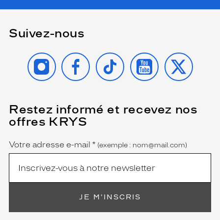
Suivez-nous
INSTAGRAM
FACEBOOK
TIKTOK
YOUTUBE
X
Restez informé et recevez nos
(Ce
champ
offres KRYS
est
Name
obligatoire)
Votre adresse e-mail
*
(exemple : nom@mail.com)
JE M'INSCRIS