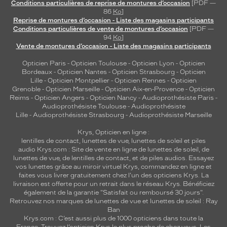
Conditions particulières de reprise de montures d’occasion
[PDF —
86
Ko
]
Reprise de montures d’occasion - Liste des magasins participants
Conditions particulières de vente de montures d’occasion
[PDF —
94
Ko
]
Vente de montures d’occasion - Liste des magasins participants
Opticien Paris
-
Opticien Toulouse
-
Opticien Lyon
-
Opticien
Bordeaux
-
Opticien Nantes
-
Opticien Strasbourg
-
Opticien
Lille
-
Opticien Montpellier
-
Opticien Rennes
-
Opticien
Grenoble
-
Opticien Marseille
-
Opticien Aix-en-Provence
-
Opticien
Reims
-
Opticien Angers
-
Opticien Nancy
-
Audioprothésiste Paris
-
Audioprothésiste Toulouse
-
Audioprothésiste
Lille
-
Audioprothésiste Strasbourg
-
Audioprothésiste Marseille
Krys, Opticien en ligne :
lentilles de contact
,
lunettes de vue
,
lunettes de soleil
et
piles
audio
Krys.com : Site de vente en ligne de lunettes de soleil, de
lunettes de vue, de
lentilles de contact
, et de piles audios. Essayez
vos lunettes grâce au miroir virtuel Krys, commandez en ligne et
faites vous livrer gratuitement chez l'un des opticiens Krys. La
livraison est offerte pour un retrait dans le réseau Krys. Bénéficiez
également de la garantie "Satisfait ou remboursé 30 jours".
Retrouvez nos marques de lunettes de vue et
lunettes de soleil : Ray
Ban
Krys.com : C’est aussi plus de 1000 opticiens dans toute la