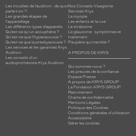
Les troubles de l’audition : de quoi
Nos Conseils Visagisme
parle-t-on ?
Services Krys
Les grandes étapes de
La myopie
l'appareillage
Les enfants et la vue
Les différents types d’appareils
Le strabisme
Qu’est-ce qu'un acouphène ?
Le glaucome : symptômes et
Qu'est-ce que l'hyperacousie ?
traitement
Qu’est-ce que la presbyacousie ?
Paupière qui tremble ?
Les services et les garanties Krys
Audition
A PROPOS DE KRYS
Les conseils d'un
audioprothésiste Krys Audition
Qui sommes-nous ?
Les preuves de la confiance
Espace Presse
A propos de KRYS GROUP
La Fondation KRYS GROUP
Recrutement
Charte de confidentialité
Mentions Légales
Politique des Cookies
Conditions générales d'utilisation
Accessibilité
Gérer les cookies