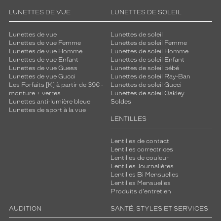
LUNETTES DE VUE
LUNETTES DE SOLEIL
Lunettes de vue
Lunettes de soleil
Lunettes de vue Femme
Lunettes de soleil Femme
Lunettes de vue Homme
Lunettes de soleil Homme
Lunettes de vue Enfant
Lunettes de soleil Enfant
Lunettes de vue Guess
Lunettes de soleil bébé
Lunettes de vue Gucci
Lunettes de soleil Ray-Ban
Les Forfaits [K] à partir de 39€ -
Lunettes de soleil Gucci
monture + verres
Lunettes de soleil Oakley
Lunettes anti-lumière bleue
Soldes
Lunettes de sport à la vue
LENTILLES
Lentilles de contact
Lentilles correctrices
Lentilles de couleur
Lentilles Journalières
Lentilles Bi Mensuelles
Lentilles Mensuelles
Produits d'entretien
AUDITION
SANTÉ, STYLES ET SERVICES