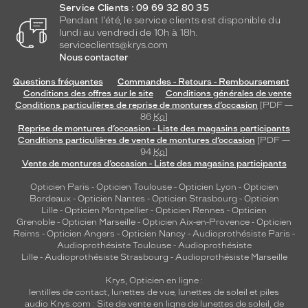
Service Clients : 09 69 32 80 35
Pendant l'été, le service clients est disponible du
lundi au vendredi de 10h à 18h.
serviceclients@krys.com
Nous contacter
Questions fréquentes
Commandes - Retours - Remboursement
Conditions des offres sur le site
Conditions générales de vente
Conditions particulières de reprise de montures d’occasion
[PDF —
86
Ko
]
Reprise de montures d’occasion - Liste des magasins participants
Conditions particulières de vente de montures d’occasion
[PDF —
94
Ko
]
Vente de montures d’occasion - Liste des magasins participants
Opticien Paris
-
Opticien Toulouse
-
Opticien Lyon
-
Opticien
Bordeaux
-
Opticien Nantes
-
Opticien Strasbourg
-
Opticien
Lille
-
Opticien Montpellier
-
Opticien Rennes
-
Opticien
Grenoble
-
Opticien Marseille
-
Opticien Aix-en-Provence
-
Opticien
Reims
-
Opticien Angers
-
Opticien Nancy
-
Audioprothésiste Paris
-
Audioprothésiste Toulouse
-
Audioprothésiste
Lille
-
Audioprothésiste Strasbourg
-
Audioprothésiste Marseille
Krys, Opticien en ligne :
lentilles de contact
,
lunettes de vue
,
lunettes de soleil
et
piles
audio
Krys.com : Site de vente en ligne de lunettes de soleil, de