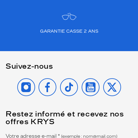
GARANTIE CASSE 2 ANS
Suivez-nous
INSTAGRAM
FACEBOOK
TIKTOK
YOUTUBE
X
Restez informé et recevez nos
(Ce
champ
offres KRYS
est
Name
obligatoire)
Votre adresse e-mail
*
(exemple : nom@mail.com)