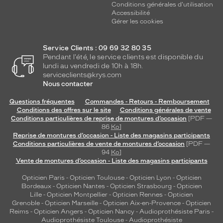
Conditions générales d'utilisation
Accessibilité
Gérer les cookies
Service Clients : 09 69 32 80 35
Pendant l'été, le service clients est disponible du
lundi au vendredi de 10h à 18h.
serviceclients@krys.com
Nous contacter
Questions fréquentes
Commandes - Retours - Remboursement
Conditions des offres sur le site
Conditions générales de vente
Conditions particulières de reprise de montures d’occasion
[PDF —
86
Ko
]
Reprise de montures d’occasion - Liste des magasins participants
Conditions particulières de vente de montures d’occasion
[PDF —
94
Ko
]
Vente de montures d’occasion - Liste des magasins participants
Opticien Paris
-
Opticien Toulouse
-
Opticien Lyon
-
Opticien
Bordeaux
-
Opticien Nantes
-
Opticien Strasbourg
-
Opticien
Lille
-
Opticien Montpellier
-
Opticien Rennes
-
Opticien
Grenoble
-
Opticien Marseille
-
Opticien Aix-en-Provence
-
Opticien
Reims
-
Opticien Angers
-
Opticien Nancy
-
Audioprothésiste Paris
-
Audioprothésiste Toulouse
-
Audioprothésiste