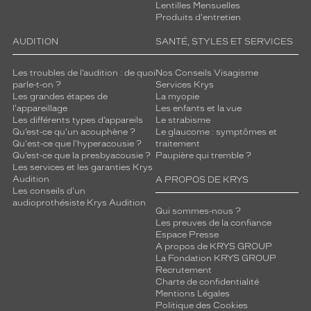
Lentilles Mensuelles
Produits d'entretien
AUDITION
SANTÉ, STYLES ET SERVICES
Les troubles de l’audition : de quoi
Nos Conseils Visagisme
parle-t-on ?
Services Krys
Les grandes étapes de
La myopie
l'appareillage
Les enfants et la vue
Les différents types d’appareils
Le strabisme
Qu’est-ce qu'un acouphène ?
Le glaucome : symptômes et
Qu'est-ce que l'hyperacousie ?
traitement
Qu’est-ce que la presbyacousie ?
Paupière qui tremble ?
Les services et les garanties Krys
Audition
A PROPOS DE KRYS
Les conseils d'un
audioprothésiste Krys Audition
Qui sommes-nous ?
Les preuves de la confiance
Espace Presse
A propos de KRYS GROUP
La Fondation KRYS GROUP
Recrutement
Charte de confidentialité
Mentions Légales
Politique des Cookies