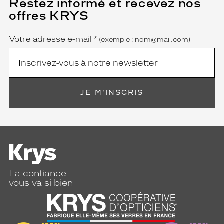
Restez informé et recevez nos
(Ce
champ
offres KRYS
est
Name
obligatoire)
Votre adresse e-mail
*
(exemple : nom@mail.com)
JE M'INSCRIS
La confiance
vous va si bien