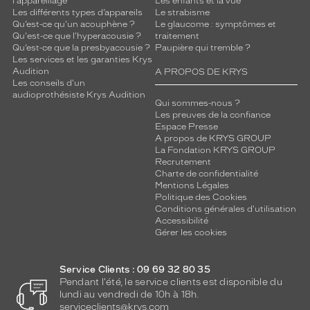
l'appareillage
Les enfants et la vue
Les différents types d’appareils
Le strabisme
Qu’est-ce qu'un acouphène ?
Le glaucome : symptômes et
Qu'est-ce que l'hyperacousie ?
traitement
Qu’est-ce que la presbyacousie ?
Paupière qui tremble ?
Les services et les garanties Krys
Audition
A PROPOS DE KRYS
Les conseils d'un
audioprothésiste Krys Audition
Qui sommes-nous ?
Les preuves de la confiance
Espace Presse
A propos de KRYS GROUP
La Fondation KRYS GROUP
Recrutement
Charte de confidentialité
Mentions Légales
Politique des Cookies
Conditions générales d'utilisation
Accessibilité
Gérer les cookies
Service Clients : 09 69 32 80 35
Pendant l'été, le service clients est disponible du
lundi au vendredi de 10h à 18h.
serviceclients@krys.com