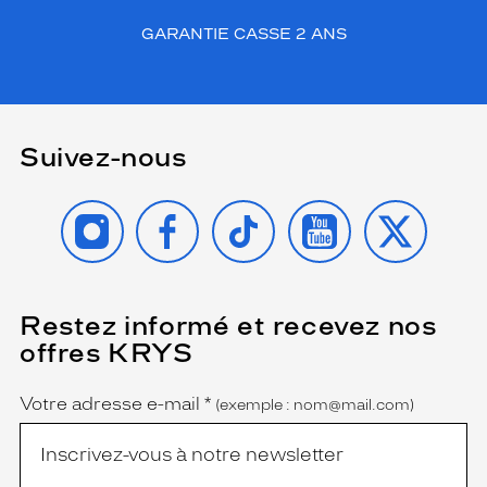
GARANTIE CASSE 2 ANS
Suivez-nous
INSTAGRAM
FACEBOOK
TIKTOK
YOUTUBE
X
Restez informé et recevez nos
(Ce
champ
offres KRYS
est
Name
obligatoire)
Votre adresse e-mail
*
(exemple : nom@mail.com)