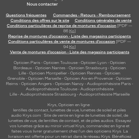
Nous contacter
Questions fréquentes
Commandes - Retours - Remboursement
Conditions des offres sur le site
Conditions générales de vente
Conditions particulières de reprise de montures d’occasion
[PDF —
86
Ko
]
Reprise de montures d’occasion - Liste des magasins participants
Conditions particulières de vente de montures d’occasion
[PDF —
94
Ko
]
Vente de montures d’occasion - Liste des magasins participants
Opticien Paris
-
Opticien Toulouse
-
Opticien Lyon
-
Opticien
Bordeaux
-
Opticien Nantes
-
Opticien Strasbourg
-
Opticien
Lille
-
Opticien Montpellier
-
Opticien Rennes
-
Opticien
Grenoble
-
Opticien Marseille
-
Opticien Aix-en-Provence
-
Opticien
Reims
-
Opticien Angers
-
Opticien Nancy
-
Audioprothésiste Paris
-
Audioprothésiste Toulouse
-
Audioprothésiste
Lille
-
Audioprothésiste Strasbourg
-
Audioprothésiste Marseille
Krys, Opticien en ligne :
lentilles de contact
,
lunettes de vue
,
lunettes de soleil
et
piles
audio
Krys.com : Site de vente en ligne de lunettes de soleil, de
lunettes de vue, de
lentilles de contact
, et de piles audios. Essayez
vos lunettes grâce au miroir virtuel Krys, commandez en ligne et
faites vous livrer gratuitement chez l'un des opticiens Krys. La
livraison est offerte pour un retrait dans le réseau Krys. Bénéficiez