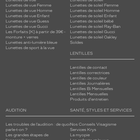
Lunettes de vue Femme
Lunettes de soleil Femme
Lunettes de vue Homme
Lunettes de soleil Homme
Lunettes de vue Enfant
Lunettes de soleil Enfant
Lunettes de vue Guess
Lunettes de soleil bébé
Lunettes de vue Gucci
Lunettes de soleil Ray-Ban
Les Forfaits [K] à partir de 39€ -
Lunettes de soleil Gucci
monture + verres
Lunettes de soleil Oakley
Lunettes anti-lumière bleue
Soldes
Lunettes de sport à la vue
LENTILLES
Lentilles de contact
Lentilles correctrices
Lentilles de couleur
Lentilles Journalières
Lentilles Bi Mensuelles
Lentilles Mensuelles
Produits d'entretien
AUDITION
SANTÉ, STYLES ET SERVICES
Les troubles de l’audition : de quoi
Nos Conseils Visagisme
parle-t-on ?
Services Krys
Les grandes étapes de
La myopie