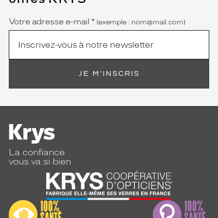
obligatoire)
Votre adresse e-mail
*
(exemple : nom@mail.com)
JE M'INSCRIS
La confiance
vous va si bien