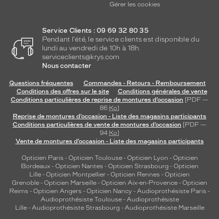
Gérer les cookies
Service Clients : 09 69 32 80 35
Pendant l'été, le service clients est disponible du
lundi au vendredi de 10h à 18h.
serviceclients@krys.com
Nous contacter
Questions fréquentes
Commandes - Retours - Remboursement
Conditions des offres sur le site
Conditions générales de vente
Conditions particulières de reprise de montures d’occasion
[PDF —
86
Ko
]
Reprise de montures d’occasion - Liste des magasins participants
Conditions particulières de vente de montures d’occasion
[PDF —
94
Ko
]
Vente de montures d’occasion - Liste des magasins participants
Opticien Paris
-
Opticien Toulouse
-
Opticien Lyon
-
Opticien
Bordeaux
-
Opticien Nantes
-
Opticien Strasbourg
-
Opticien
Lille
-
Opticien Montpellier
-
Opticien Rennes
-
Opticien
Grenoble
-
Opticien Marseille
-
Opticien Aix-en-Provence
-
Opticien
Reims
-
Opticien Angers
-
Opticien Nancy
-
Audioprothésiste Paris
-
Audioprothésiste Toulouse
-
Audioprothésiste
Lille
-
Audioprothésiste Strasbourg
-
Audioprothésiste Marseille