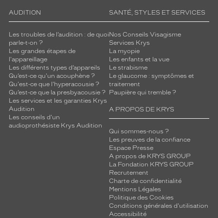
AUDITION
SANTÉ, STYLES ET SERVICES
Les troubles de l’audition : de quoi
Nos Conseils Visagisme
parle-t-on ?
Services Krys
Les grandes étapes de
La myopie
l'appareillage
Les enfants et la vue
Les différents types d’appareils
Le strabisme
Qu’est-ce qu'un acouphène ?
Le glaucome : symptômes et
Qu'est-ce que l'hyperacousie ?
traitement
Qu’est-ce que la presbyacousie ?
Paupière qui tremble ?
Les services et les garanties Krys
Audition
A PROPOS DE KRYS
Les conseils d'un
audioprothésiste Krys Audition
Qui sommes-nous ?
Les preuves de la confiance
Espace Presse
A propos de KRYS GROUP
La Fondation KRYS GROUP
Recrutement
Charte de confidentialité
Mentions Légales
Politique des Cookies
Conditions générales d'utilisation
Accessibilité