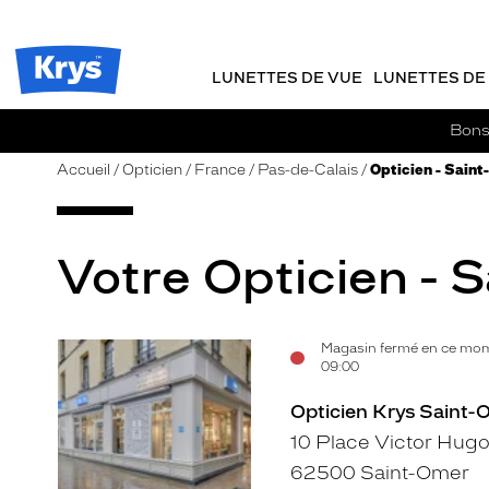
m
J
ER AU
TENU
y
e
CIPAL
Opticien
K
r
Krys
r
e
LUNETTES DE VUE
LUNETTES DE 
-
y
-
s
c
La
Bons 
o
confiance
m
vous
Accueil
Opticien
France
Pas-de-Calais
Opticien - Saint
m
va
a
si
n
bien
d
Votre Opticien - 
e
Magasin fermé en ce mom
Voir
09:00
la
Opticien Krys Saint-
fiche
10 Place Victor Hug
62500 Saint-Omer