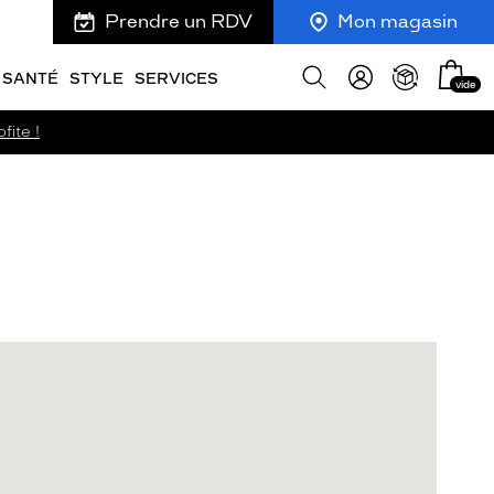
Prendre un RDV
Mon magasin
Mon
Afficher
SANTÉ
STYLE
SERVICES
vide
panie
la
recherche
fite !