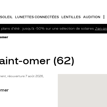
SOLEIL
LUNETTES CONNECTÉES
LENTILLES
AUDITION
plans d'été : jusqu’à -50% sur une sélection de solaires
J'en pro
-omer
Saint-omer (62)
ent, réouverture 7 août 2026,
Omer
o